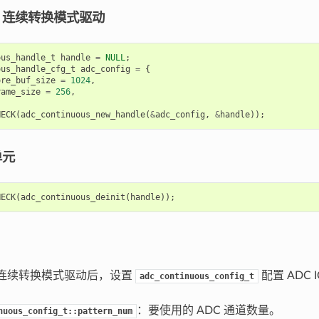
C 连续转换模式驱动
ous_handle_t
handle
=
NULL
;
ous_handle_cfg_t
adc_config
=
{
ore_buf_size
=
1024
,
rame_size
=
256
,
HECK
(
adc_continuous_new_handle
(
&
adc_config
,
&
handle
));
单元
HECK
(
adc_continuous_deinit
(
handle
));
C 连续转换模式驱动后，设置
配置 ADC
adc_continuous_config_t
：要使用的 ADC 通道数量。
nuous_config_t::pattern_num