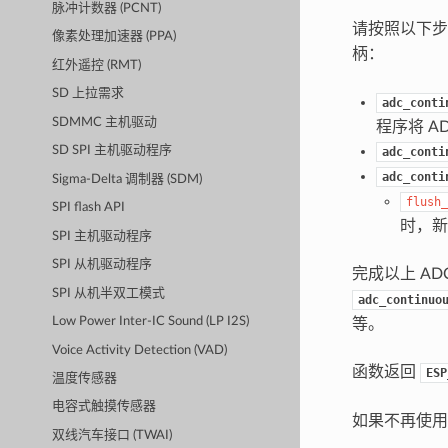
脉冲计数器 (PCNT)
请按照以下
像素处理加速器 (PPA)
柄：
红外遥控 (RMT)
SD 上拉需求
adc_conti
SDMMC 主机驱动
程序将 A
SD SPI 主机驱动程序
adc_conti
adc_conti
Sigma-Delta 调制器 (SDM)
flush_
SPI flash API
时，新
SPI 主机驱动程序
SPI 从机驱动程序
完成以上 A
SPI 从机半双工模式
adc_continuo
Low Power Inter-IC Sound (LP I2S)
等。
Voice Activity Detection (VAD)
函数返回
ESP
温度传感器
电容式触摸传感器
如果不再使用
双线汽车接口 (TWAI)