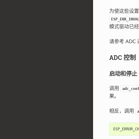
为使这些设
ESP_ERR_INVA
模式驱动已经
请参考 AD
ADC 控制
启动和停止
调用
adc_con
果。
相反，调用
ESP_ERROR_C