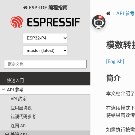
ESP-IDF 编程指南
API 参考
模数转换
[English]
简介
快速入门
API 参考
本文档介绍了 
API 约定
应用层协议
在连续模式下
将结果高效传
错误代码参考
连网 API
如需执行按需
外设 API