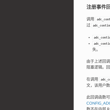
注册事件
调用
adc_con
过
adc_contin
adc_conti
adc_conti
失。
由于上述回调
阻塞逻辑。
在调用
adc_c
文，该用户数
此回调函数
CONFIG_AD
数不在内部 