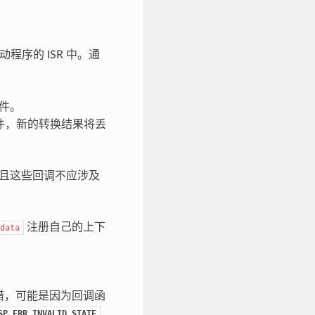
程序的 ISR 中。通
件。
件，新的转换结果将丢
行，且这些回调不应涉及
注册自己的上下
data
错，可能是因为回调函
SP_ERR_INVALID_STATE