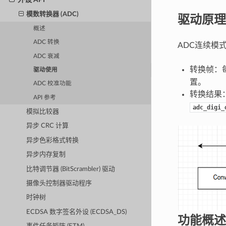
模数转换器 (ADC)
驱动原理
概述
ADC 转换
ADC连续模
ADC 衰减
转换帧：
驱动使用
置。
ADC 校准功能
转换结果
API 参考
adc_digi_
模拟比较器
异步 CRC 计算
异步色彩格式转换
异步内存复制
比特调节器 (BitScrambler) 驱动
摄像头控制器驱动程序
时钟树
ECDSA 数字签名外设 (ECDSA_DS)
功能概述