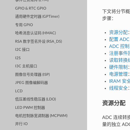
事件任务矩阵 (ETM)
GPIO & RTC GPIO
下文将分节概述
通用硬件定时器 (GPTimer)
步骤：
专用 GPIO
资源分配
哈希消息认证码 (HMAC)
配置 ADC
RSA 数字签名外设 (RSA_DS)
ADC 控制
I2C 接口
注册事件
I2S
读取转换
I3C 主机接口
硬件限制
电源管理
图像信号处理器 (ISP)
IRAM 安
JPEG 图像编解码器
线程安全
LCD
低压差线性稳压器 (LDO)
资源分配
LED PWM 控制器
电机控制脉宽调制器 (MCPWM)
ADC 连续转
量的独立 AD
并行 IO