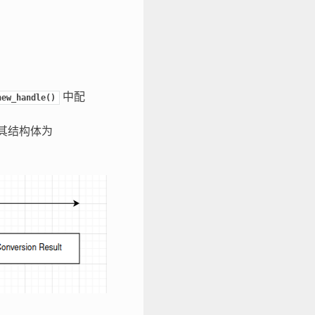
中配
new_handle()
其结构体为