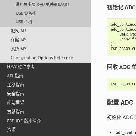
通用异步接收器/发送器 (UART)
初始化 AD
USB 设备栈
USB 主机
adc_continu
adc_continu
配网 API
.
max_st
.
conv_f
存储 API
};
系统 API
ESP_ERROR_C
Configuration Options Reference
回收 ADC 
H/W 硬件参考
API 指南
ESP_ERROR_C
迁移指南
安全指南
配置 ADC
库与框架
贡献指南
初始化 AD
ESP-IDF 版本简介
资源
adc_conti