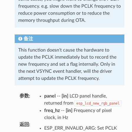
frequency. e.g. slow down the PCLK frequency to
reduce power consumption or to reduce the
memory throughput during OTA.
备注
This function doesn't cause the hardware to
update the PCLK immediately but to record the
new frequency and set a flag internally. Only in
the next VSYNC event handler, will the driver
attempt to update the PCLK frequency.
参数
:
panel
--
[in]
LCD panel handle,
returned from
esp_lcd_new_rgb_panel
freq_hz
--
[in]
Frequency of pixel
clock, in Hz
返回
:
ESP_ERR_INVALID_ARG: Set PCLK