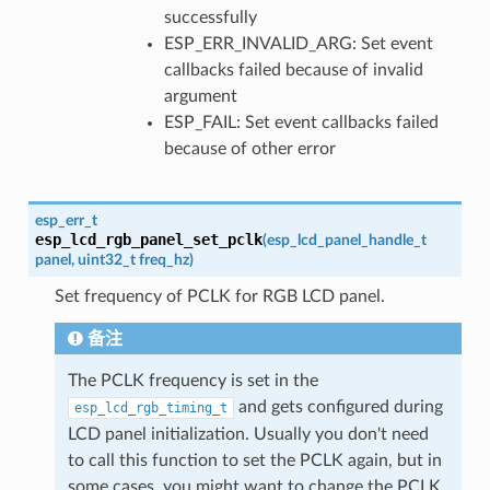
successfully
ESP_ERR_INVALID_ARG: Set event
callbacks failed because of invalid
argument
ESP_FAIL: Set event callbacks failed
because of other error
esp_err_t
esp_lcd_rgb_panel_set_pclk
(
esp_lcd_panel_handle_t
panel
,
uint32_t
freq_hz
)
Set frequency of PCLK for RGB LCD panel.
备注
The PCLK frequency is set in the
and gets configured during
esp_lcd_rgb_timing_t
LCD panel initialization. Usually you don't need
to call this function to set the PCLK again, but in
some cases, you might want to change the PCLK