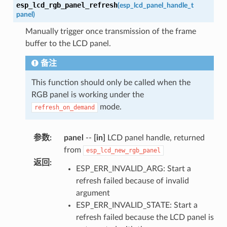
esp_lcd_rgb_panel_refresh
(
esp_lcd_panel_handle_t
panel
)
Manually trigger once transmission of the frame
buffer to the LCD panel.
备注
This function should only be called when the
RGB panel is working under the
mode.
refresh_on_demand
参数
:
panel
--
[in]
LCD panel handle, returned
from
esp_lcd_new_rgb_panel
返回
:
ESP_ERR_INVALID_ARG: Start a
refresh failed because of invalid
argument
ESP_ERR_INVALID_STATE: Start a
refresh failed because the LCD panel is