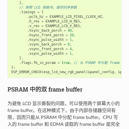
},
// 参照 LCD 规格书，填写时序参数
.
timings
=
{
.
pclk_hz
=
EXAMPLE_LCD_PIXEL_CLOCK_HZ
,
.
h_res
=
EXAMPLE_LCD_H_RES
,
.
v_res
=
EXAMPLE_LCD_V_RES
,
.
hsync_back_porch
=
40
,
.
hsync_front_porch
=
20
,
.
hsync_pulse_width
=
1
,
.
vsync_back_porch
=
8
,
.
vsync_front_porch
=
4
,
.
vsync_pulse_width
=
1
,
},
.
flags
.
fb_in_psram
=
true
,
// 从 PSRAM 中分配 frame buf
};
ESP_ERROR_CHECK
(
esp_lcd_new_rgb_panel
(
&
panel_config
,
&
pane
PSRAM 中的双 frame buffer
为避免 LCD 显示撕裂的问题，可以使用两个屏幕大小的
frame buffer。在这种模式下，由于内部存储器空间有
限，因而只能从 PSRAM 中分配 frame buffer。CPU 写
入的 frame buffer 和 EDMA 读取的 frame buffer 是完全