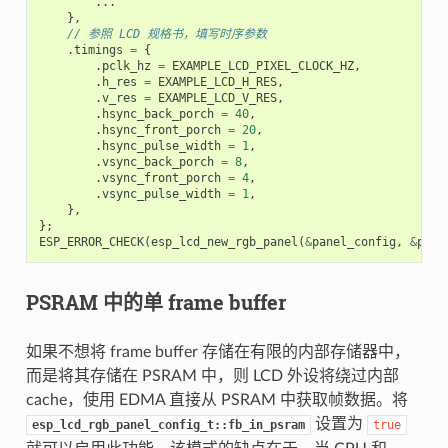
...
},
// 参照 LCD 规格书，填写时序参数
.
timings
=
{
.
pclk_hz
=
EXAMPLE_LCD_PIXEL_CLOCK_HZ
,
.
h_res
=
EXAMPLE_LCD_H_RES
,
.
v_res
=
EXAMPLE_LCD_V_RES
,
.
hsync_back_porch
=
40
,
.
hsync_front_porch
=
20
,
.
hsync_pulse_width
=
1
,
.
vsync_back_porch
=
8
,
.
vsync_front_porch
=
4
,
.
vsync_pulse_width
=
1
,
},
};
ESP_ERROR_CHECK
(
esp_lcd_new_rgb_panel
(
&
panel_config
,
&
pane
PSRAM 中的单 frame buffer
如果不想将 frame buffer 存储在有限的内部存储器中，
而是将其存储在 PSRAM 中，则 LCD 外设将绕过内部
cache，使用 EDMA 直接从 PSRAM 中获取帧数据。将
设置为
esp_lcd_rgb_panel_config_t::fb_in_psram
true