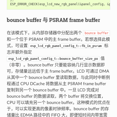
ESP_ERROR_CHECK
(
esp_lcd_new_rgb_panel
(
&
panel_config
,
&
pane
bounce buffer 与 PSRAM frame buffer
在该模式下，从内部存储器中分配出两个
bounce
buffer
和一个位于 PSRAM 中的主 frame buffer。若想选择此模
式，可设置
标
esp_lcd_rgb_panel_config_t::fb_in_psram
志并额外指定
值
esp_lcd_rgb_panel_config_t::bounce_buffer_size_px
（非零）。bounce buffer 只要能容纳几行显示数据即
可，存储量远远低于主 frame buffer。LCD 可通过 DMA
从其中一个 bounce buffer 里读取数据，与此同时中断例
程通过 CPU DCache 将数据从主 PSRAM frame buffer
复制到另一个 bounce buffer 中。一旦 LCD 完成对
bounce buffer 的数据读取，两个 buffer 将交换位置，
CPU 可以填充另一个 bounce buffer。这种模式的优点在
于，可以实现更高的像素时钟频率。bounce buffer 的存
储量比 EDMA 路径中的 FIFO 大，即便短时间内带宽需