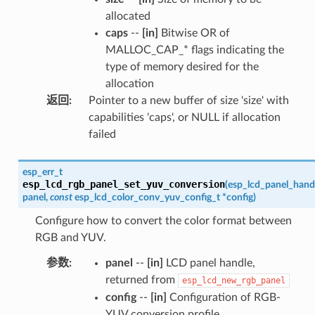
allocated
caps
--
[in]
Bitwise OR of
MALLOC_CAP_* flags indicating the
type of memory desired for the
allocation
返回
:
Pointer to a new buffer of size 'size' with
capabilities 'caps', or NULL if allocation
failed
esp_err_t
esp_lcd_rgb_panel_set_yuv_conversion
(
esp_lcd_panel_hand
panel
,
const
esp_lcd_color_conv_yuv_config_t
*
config
)
Configure how to convert the color format between
RGB and YUV.
参数
:
panel
--
[in]
LCD panel handle,
returned from
esp_lcd_new_rgb_panel
config
--
[in]
Configuration of RGB-
YUV conversion profile