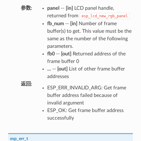
参数
:
panel
--
[in]
LCD panel handle,
returned from
esp_lcd_new_rgb_panel
fb_num
--
[in]
Number of frame
buffer(s) to get. This value must be the
same as the number of the following
parameters.
fb0
--
[out]
Returned address of the
frame buffer 0
...
--
[out]
List of other frame buffer
addresses
返回
:
ESP_ERR_INVALID_ARG: Get frame
buffer address failed because of
invalid argument
ESP_OK: Get frame buffer address
successfully
esp_err_t