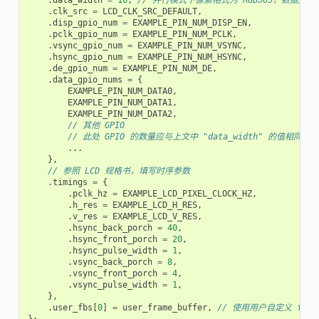
.
clk_src
=
LCD_CLK_SRC_DEFAULT
,
.
disp_gpio_num
=
EXAMPLE_PIN_NUM_DISP_EN
,
.
pclk_gpio_num
=
EXAMPLE_PIN_NUM_PCLK
,
.
vsync_gpio_num
=
EXAMPLE_PIN_NUM_VSYNC
,
.
hsync_gpio_num
=
EXAMPLE_PIN_NUM_HSYNC
,
.
de_gpio_num
=
EXAMPLE_PIN_NUM_DE
,
.
data_gpio_nums
=
{
EXAMPLE_PIN_NUM_DATA0
,
EXAMPLE_PIN_NUM_DATA1
,
EXAMPLE_PIN_NUM_DATA2
,
// 其他 GPIO
// 此处 GPIO 的数量应与上文中 "data_width" 的值相同
...
},
// 参照 LCD 规格书，填写时序参数
.
timings
=
{
.
pclk_hz
=
EXAMPLE_LCD_PIXEL_CLOCK_HZ
,
.
h_res
=
EXAMPLE_LCD_H_RES
,
.
v_res
=
EXAMPLE_LCD_V_RES
,
.
hsync_back_porch
=
40
,
.
hsync_front_porch
=
20
,
.
hsync_pulse_width
=
1
,
.
vsync_back_porch
=
8
,
.
vsync_front_porch
=
4
,
.
vsync_pulse_width
=
1
,
},
.
user_fbs
[
0
]
=
user_frame_buffer
,
// 使用用户自定义 frame
};