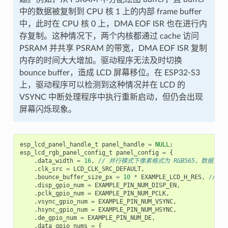
中的数据被复制到 CPU 核 1 上的内部 frame buffer
中，此时在 CPU 核 0 上，DMA EOF ISR 也在进行内
存复制。这种情况下，两个内核都通过 cache 访问
PSRAM 并共享 PSRAM 的带宽，DMA EOF ISR 复制
内存的时间大大增加。驱动程序无法及时切换
bounce buffer，造成 LCD 屏幕移位。在 ESP32-S3
上，驱动程序可以检测到这种情况并在 LCD 的
VSYNC 中断处理程序中执行重新启动，但仍会出现
屏幕闪烁现象。
esp_lcd_panel_handle_t
panel_handle
=
NULL
;
esp_lcd_rgb_panel_config_t
panel_config
=
{
.
data_width
=
16
,
// 并行模式下像素格式为 RGB565，数据宽度为
.
clk_src
=
LCD_CLK_SRC_DEFAULT
,
.
bounce_buffer_size_px
=
10
*
EXAMPLE_LCD_H_RES
,
// 从
.
disp_gpio_num
=
EXAMPLE_PIN_NUM_DISP_EN
,
.
pclk_gpio_num
=
EXAMPLE_PIN_NUM_PCLK
,
.
vsync_gpio_num
=
EXAMPLE_PIN_NUM_VSYNC
,
.
hsync_gpio_num
=
EXAMPLE_PIN_NUM_HSYNC
,
.
de_gpio_num
=
EXAMPLE_PIN_NUM_DE
,
.
data_gpio_nums
=
{