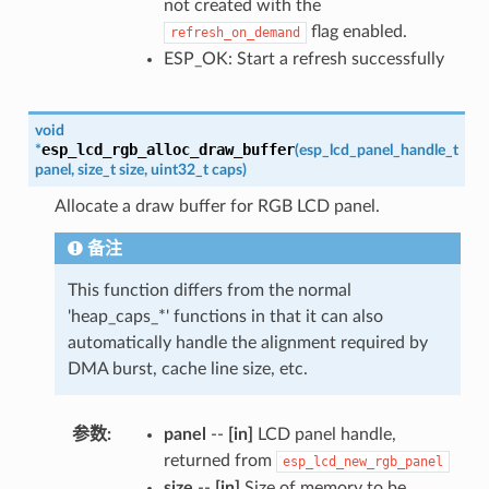
not created with the
flag enabled.
refresh_on_demand
ESP_OK: Start a refresh successfully
void
esp_lcd_rgb_alloc_draw_buffer
*
(
esp_lcd_panel_handle_t
panel
,
size_t
size
,
uint32_t
caps
)
Allocate a draw buffer for RGB LCD panel.
备注
This function differs from the normal
'heap_caps_*' functions in that it can also
automatically handle the alignment required by
DMA burst, cache line size, etc.
参数
:
panel
--
[in]
LCD panel handle,
returned from
esp_lcd_new_rgb_panel
size
--
[in]
Size of memory to be