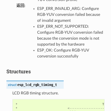
返回
:
ESP_ERR_INVALID_ARG: Configure
RGB-YUV conversion failed because
of invalid argument
ESP_ERR_NOT_SUPPORTED:
Configure RGB-YUV conversion failed
because the conversion mode is not
supported by the hardware
ESP_OK: Configure RGB-YUV
conversion successfully
Structures
esp_lcd_rgb_timing_t
struct
LCD RGB timing structure.
*
Total
*
<------------------------