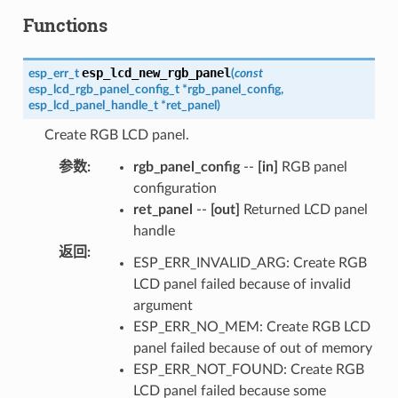
Functions
esp_lcd_new_rgb_panel
esp_err_t
(
const
esp_lcd_rgb_panel_config_t
*
rgb_panel_config
,
esp_lcd_panel_handle_t
*
ret_panel
)
Create RGB LCD panel.
参数
:
rgb_panel_config
--
[in]
RGB panel
configuration
ret_panel
--
[out]
Returned LCD panel
handle
返回
:
ESP_ERR_INVALID_ARG: Create RGB
LCD panel failed because of invalid
argument
ESP_ERR_NO_MEM: Create RGB LCD
panel failed because of out of memory
ESP_ERR_NOT_FOUND: Create RGB
LCD panel failed because some