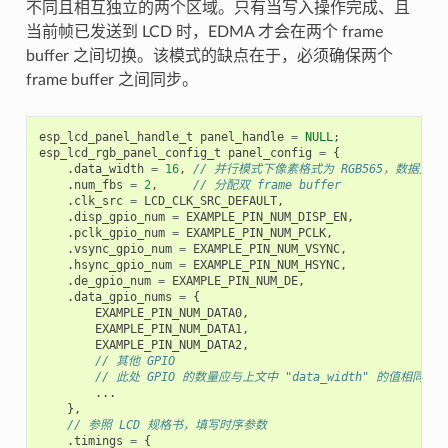
不同且相互独立的两个区域。只有当写入操作完成、且
当前帧已发送到 LCD 时，EDMA 才会在两个 frame
buffer 之间切换。该模式的缺点在于，必须确保两个
frame buffer 之间同步。
esp_lcd_panel_handle_t
panel_handle
=
NULL
;
esp_lcd_rgb_panel_config_t
panel_config
=
{
.
data_width
=
16
,
// 并行模式下像素格式为 RGB565，数据宽度为
.
num_fbs
=
2
,
// 分配双 frame buffer
.
clk_src
=
LCD_CLK_SRC_DEFAULT
,
.
disp_gpio_num
=
EXAMPLE_PIN_NUM_DISP_EN
,
.
pclk_gpio_num
=
EXAMPLE_PIN_NUM_PCLK
,
.
vsync_gpio_num
=
EXAMPLE_PIN_NUM_VSYNC
,
.
hsync_gpio_num
=
EXAMPLE_PIN_NUM_HSYNC
,
.
de_gpio_num
=
EXAMPLE_PIN_NUM_DE
,
.
data_gpio_nums
=
{
EXAMPLE_PIN_NUM_DATA0
,
EXAMPLE_PIN_NUM_DATA1
,
EXAMPLE_PIN_NUM_DATA2
,
// 其他 GPIO
// 此处 GPIO 的数量应与上文中 "data_width" 的值相同
...
},
// 参照 LCD 规格书，填写时序参数
.
timings
=
{