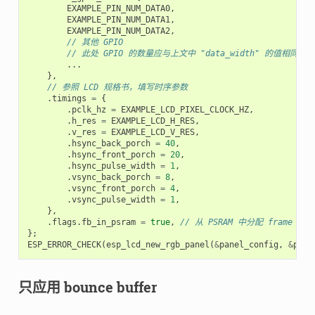
EXAMPLE_PIN_NUM_DATA0
,
EXAMPLE_PIN_NUM_DATA1
,
EXAMPLE_PIN_NUM_DATA2
,
// 其他 GPIO
// 此处 GPIO 的数量应与上文中 "data_width" 的值相同
...
},
// 参照 LCD 规格书，填写时序参数
.
timings
=
{
.
pclk_hz
=
EXAMPLE_LCD_PIXEL_CLOCK_HZ
,
.
h_res
=
EXAMPLE_LCD_H_RES
,
.
v_res
=
EXAMPLE_LCD_V_RES
,
.
hsync_back_porch
=
40
,
.
hsync_front_porch
=
20
,
.
hsync_pulse_width
=
1
,
.
vsync_back_porch
=
8
,
.
vsync_front_porch
=
4
,
.
vsync_pulse_width
=
1
,
},
.
flags
.
fb_in_psram
=
true
,
// 从 PSRAM 中分配 frame buf
};
ESP_ERROR_CHECK
(
esp_lcd_new_rgb_panel
(
&
panel_config
,
&
pane
只应用 bounce buffer