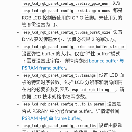
以及
esp_lcd_rgb_panel_config_t::disp_gpio_num
都是
esp_lcd_rgb_panel_config_t::data_gpio_nums
RGB LCD 控制器使用的 GPIO 管脚。未使用到的
管脚需设置为
-1
。
设置
esp_lcd_rgb_panel_config_t::dma_burst_size
DMA 突发传输大小，该值必须是 2 的幂次方。
esp_lcd_rgb_panel_config_t::bounce_buffer_size_px
设置弹性 buffer 的大小。仅在“弹性 buffer”模式
下需要设置此字段。详情请参阅
bounce buffer 与
PSRAM frame buffer
。
设置 LCD 面
esp_lcd_rgb_panel_config_t::timings
板的特定时序参数。包括 LCD 分辨率和消隐间隔
在内的必要参数列表见
，请
esp_lcd_rgb_timing_t
依据 LCD 技术规格书填写参数。
设置是
esp_lcd_rgb_panel_config_t::fb_in_psram
否从 PSRAM 中分配 frame buffer。详情请参阅
PSRAM 中的单 frame buffer
。
设置由驱动
esp_lcd_rgb_panel_config_t::num_fbs