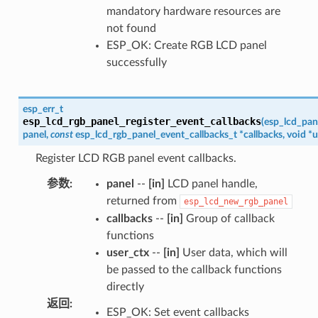
mandatory hardware resources are
not found
ESP_OK: Create RGB LCD panel
successfully
esp_err_t
esp_lcd_rgb_panel_register_event_callbacks
(
esp_lcd_pan
panel
,
const
esp_lcd_rgb_panel_event_callbacks_t
*
callbacks
,
void
*
u
Register LCD RGB panel event callbacks.
参数
:
panel
--
[in]
LCD panel handle,
returned from
esp_lcd_new_rgb_panel
callbacks
--
[in]
Group of callback
functions
user_ctx
--
[in]
User data, which will
be passed to the callback functions
directly
返回
:
ESP_OK: Set event callbacks