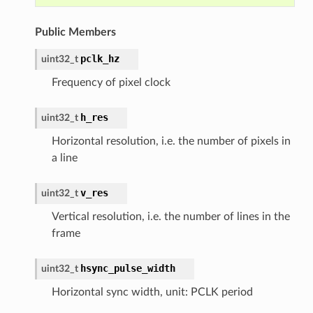
Public Members
pclk_hz
uint32_t
Frequency of pixel clock
h_res
uint32_t
Horizontal resolution, i.e. the number of pixels in
a line
v_res
uint32_t
Vertical resolution, i.e. the number of lines in the
frame
hsync_pulse_width
uint32_t
Horizontal sync width, unit: PCLK period