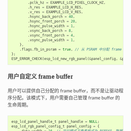
.
pclk_hz
=
EXAMPLE_LCD_PIXEL_CLOCK_HZ
,
.
h_res
=
EXAMPLE_LCD_H_RES
,
.
v_res
=
EXAMPLE_LCD_V_RES
,
.
hsync_back_porch
=
40
,
.
hsync_front_porch
=
20
,
.
hsync_pulse_width
=
1
,
.
vsync_back_porch
=
8
,
.
vsync_front_porch
=
4
,
.
vsync_pulse_width
=
1
,
},
.
flags
.
fb_in_psram
=
true
,
// 从 PSRAM 中分配 frame buf
};
ESP_ERROR_CHECK
(
esp_lcd_new_rgb_panel
(
&
panel_config
,
&
pane
用户自定义 frame buffer
用户可以提供自己分配的 frame buffer，而不是让驱动程
序分配。该模式下，用户需要自己管理 frame buffer 的
生命周期。
esp_lcd_panel_handle_t
panel_handle
=
NULL
;
esp_lcd_rgb_panel_config_t
panel_config
=
{
.
data_width
=
16
,
// 并行模式下像素格式为 RGB565，数据宽度为