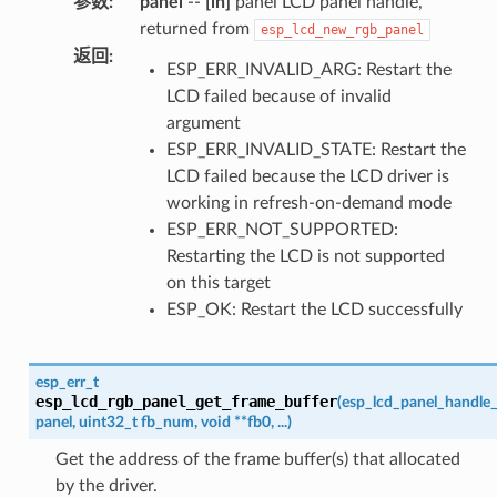
参数
:
panel
--
[in]
panel LCD panel handle,
returned from
esp_lcd_new_rgb_panel
返回
:
ESP_ERR_INVALID_ARG: Restart the
LCD failed because of invalid
argument
ESP_ERR_INVALID_STATE: Restart the
LCD failed because the LCD driver is
working in refresh-on-demand mode
ESP_ERR_NOT_SUPPORTED:
Restarting the LCD is not supported
on this target
ESP_OK: Restart the LCD successfully
esp_err_t
esp_lcd_rgb_panel_get_frame_buffer
(
esp_lcd_panel_handle_
panel
,
uint32_t
fb_num
,
void
*
*
fb0
,
...
)
Get the address of the frame buffer(s) that allocated
by the driver.