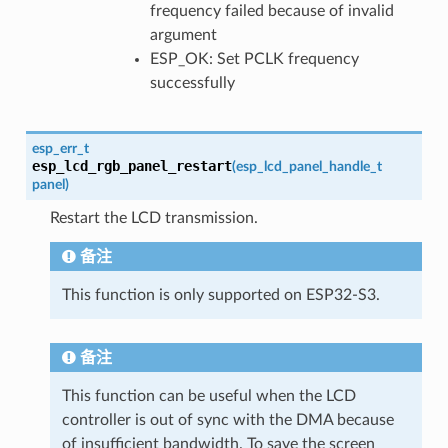
frequency failed because of invalid
argument
ESP_OK: Set PCLK frequency
successfully
esp_err_t
esp_lcd_rgb_panel_restart
(
esp_lcd_panel_handle_t
panel
)
Restart the LCD transmission.
备注
This function is only supported on ESP32-S3.
备注
This function can be useful when the LCD
controller is out of sync with the DMA because
of insufficient bandwidth. To save the screen