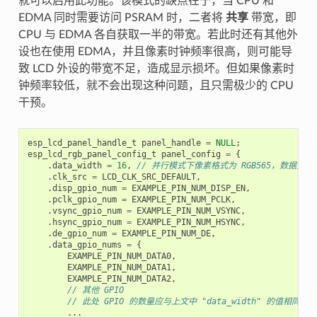
就可以启用此功能。该模式的缺点在于，当 CPU 和
EDMA 同时需要访问 PSRAM 时，二者将
共享
带宽，即
CPU 与 EDMA 各自获取一半的带宽。若此时还有其他外
设也在使用 EDMA，并且像素时钟频率很高，则可能导
致 LCD 外设的带宽不足，造成显示损坏。但如果像素时
钟频率较低，就不会出现这种问题，且只需极少的 CPU
干预。
esp_lcd_panel_handle_t
panel_handle
=
NULL
;
esp_lcd_rgb_panel_config_t
panel_config
=
{
.
data_width
=
16
,
// 并行模式下像素格式为 RGB565，数据宽度为
.
clk_src
=
LCD_CLK_SRC_DEFAULT
,
.
disp_gpio_num
=
EXAMPLE_PIN_NUM_DISP_EN
,
.
pclk_gpio_num
=
EXAMPLE_PIN_NUM_PCLK
,
.
vsync_gpio_num
=
EXAMPLE_PIN_NUM_VSYNC
,
.
hsync_gpio_num
=
EXAMPLE_PIN_NUM_HSYNC
,
.
de_gpio_num
=
EXAMPLE_PIN_NUM_DE
,
.
data_gpio_nums
=
{
EXAMPLE_PIN_NUM_DATA0
,
EXAMPLE_PIN_NUM_DATA1
,
EXAMPLE_PIN_NUM_DATA2
,
// 其他 GPIO
// 此处 GPIO 的数量应与上文中 "data_width" 的值相同
...