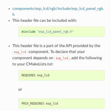
components/esp_lcd/rgb/include/esp_lcd_panel_rgb.
h
This header file can be included with:
#include
"esp_lcd_panel_rgb.h"
This header file is a part of the API provided by the
component. To declare that your
esp_lcd
component depends on
, add the following
esp_lcd
to your CMakeLists.txt:
or