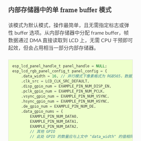
内部存储器中的单 frame buffer 模式
该模式为默认模式，操作最简单，且无需指定标志或弹
性 buffer 选项。从内部存储器中分配 frame buffer，帧
数据通过 DMA 直接读取到 LCD 上，无需 CPU 干预即可
起效，但会占用相当一部分内部存储器。
esp_lcd_panel_handle_t
panel_handle
=
NULL
;
esp_lcd_rgb_panel_config_t
panel_config
=
{
.
data_width
=
16
,
// 并行模式下像素格式为 RGB565，数据宽度为
.
clk_src
=
LCD_CLK_SRC_DEFAULT
,
.
disp_gpio_num
=
EXAMPLE_PIN_NUM_DISP_EN
,
.
pclk_gpio_num
=
EXAMPLE_PIN_NUM_PCLK
,
.
vsync_gpio_num
=
EXAMPLE_PIN_NUM_VSYNC
,
.
hsync_gpio_num
=
EXAMPLE_PIN_NUM_HSYNC
,
.
de_gpio_num
=
EXAMPLE_PIN_NUM_DE
,
.
data_gpio_nums
=
{
EXAMPLE_PIN_NUM_DATA0
,
EXAMPLE_PIN_NUM_DATA1
,
EXAMPLE_PIN_NUM_DATA2
,
// 其他 GPIO
// 此处 GPIO 的数量应与上文中 "data_width" 的值相同