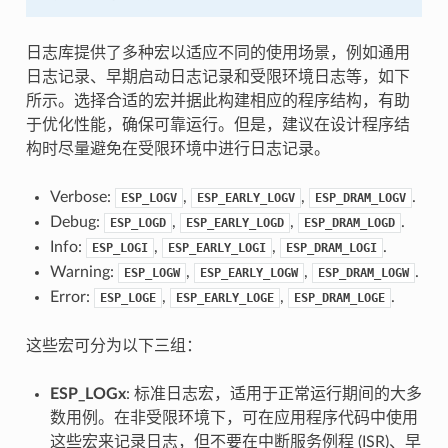
日志库提供了多种宏以适应不同的使用场景，例如通用
日志记录、早期启动日志记录和受限环境日志等，如下
所示。选择合适的宏并据此构建相应的程序结构，有助
于优化性能，确保可靠运行。但是，建议在设计程序结
构时尽量避免在受限环境中进行日志记录。
Verbose:
,
,
.
ESP_LOGV
ESP_EARLY_LOGV
ESP_DRAM_LOGV
Debug:
,
,
.
ESP_LOGD
ESP_EARLY_LOGD
ESP_DRAM_LOGD
Info:
,
,
.
ESP_LOGI
ESP_EARLY_LOGI
ESP_DRAM_LOGI
Warning:
,
,
.
ESP_LOGW
ESP_EARLY_LOGW
ESP_DRAM_LOGW
Error:
,
,
.
ESP_LOGE
ESP_EARLY_LOGE
ESP_DRAM_LOGE
这些宏可分为以下三组：
ESP_LOGx
: 标准日志宏，适用于正常运行期间的大多
数用例。在非受限环境下，可在应用程序代码中使用
这些宏来记录日志，但不要在中断服务例程 (ISR)、早