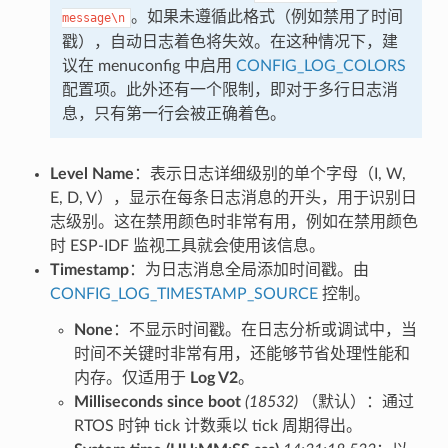
。如果未遵循此格式（例如禁用了时间
message\n
戳），自动日志着色将失效。在这种情况下，建
议在 menuconfig 中启用
CONFIG_LOG_COLORS
配置项。此外还有一个限制，即对于多行日志消
息，只有第一行会被正确着色。
Level Name
：表示日志详细级别的单个字母（I, W,
E, D, V），显示在每条日志消息的开头，用于识别日
志级别。这在禁用颜色时非常有用，例如在禁用颜色
时 ESP-IDF 监视工具就会使用该信息。
Timestamp
：为日志消息全局添加时间戳。由
CONFIG_LOG_TIMESTAMP_SOURCE
控制。
None
：不显示时间戳。在日志分析或调试中，当
时间不关键时非常有用，还能够节省处理性能和
内存。仅适用于
Log V2
。
Milliseconds since boot
(18532)
（默认）：通过
RTOS 时钟 tick 计数乘以 tick 周期得出。