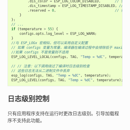
.
dis_color
=
ESP_LOG_COLOR_DISABLED
,
// 使
.
dis_timestamp
=
ESP_LOG_TIMESTAMP_DISABLED
,
// 
.
reserved
=
0
,
// 保留
}
};
// ...
if
(
temperature
>
55
)
{
configs
.
opts
.
log_level
=
ESP_LOG_WARN
;
}
//与 ESP_LOGx 宏相似，但可以采用自定义配置
// 如果 configs 变量为常量，编译器在编译过程中会排除低于 maximum l
//如果 configs 不是常量则不适用
ESP_LOG_LEVEL_LOCAL
(
configs
,
TAG
,
"Temp = %dC"
,
temperatur
// // 注意：以下调用绕过了编译时日志级别检查
// 这些日志无法从二进制文件中丢弃
esp_log
(
configs
,
TAG
,
"Temp = %dC"
,
temperature
);
ESP_LOG_LEVEL
(
configs
,
TAG
,
"Temp = %dC"
,
temperature
);
日志级别控制
只有应用程序支持在运行时更改日志级别。引导加载程
序不支持此功能。