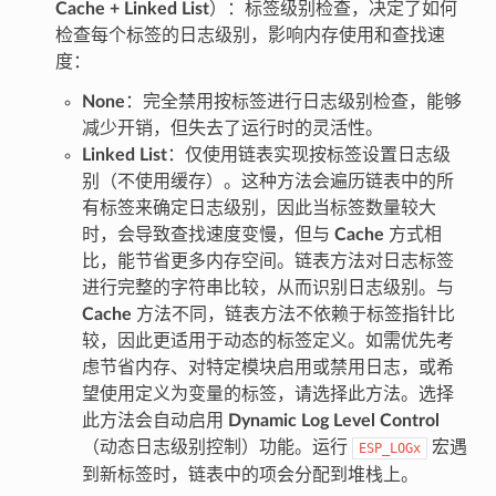
Cache + Linked List
）：标签级别检查，决定了如何
检查每个标签的日志级别，影响内存使用和查找速
度：
None
：完全禁用按标签进行日志级别检查，能够
减少开销，但失去了运行时的灵活性。
Linked List
：仅使用链表实现按标签设置日志级
别（不使用缓存）。这种方法会遍历链表中的所
有标签来确定日志级别，因此当标签数量较大
时，会导致查找速度变慢，但与
Cache
方式相
比，能节省更多内存空间。链表方法对日志标签
进行完整的字符串比较，从而识别日志级别。与
Cache
方法不同，链表方法不依赖于标签指针比
较，因此更适用于动态的标签定义。如需优先考
虑节省内存、对特定模块启用或禁用日志，或希
望使用定义为变量的标签，请选择此方法。选择
此方法会自动启用
Dynamic Log Level Control
（动态日志级别控制）功能。运行
宏遇
ESP_LOGx
到新标签时，链表中的项会分配到堆栈上。