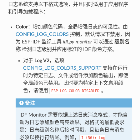
日志系统支持以下格式选项，并且同时适用于应用程序
和引导加载程序：
Color
：增加颜色代码，全局增强日志的可见性。由
CONFIG_LOG_COLORS
控制，默认情况下禁用，因
为 ESP-IDF 监视工具
idf.py monitor
可以通过
级别名
称
检测日志级别并应用标准的 IDF 颜色方案。
对于
Log V2
，选项
CONFIG_LOG_COLORS_SUPPORT
支持在运行
时为特定日志、文件或组件添加颜色输出，即使
全局颜色已禁用。此时要为特定上下文启用颜
色，请使用
。
ESP_LOG_COLOR_DISABLED
备注
IDF Monitor 需要依据上述日志消息格式，才能自
动为日志添加颜色高亮效果。对格式的最低要求
是：日志级别名称后接时间戳，且每条日志消息
必须以换行符结尾。例如，
I
(56):
Log