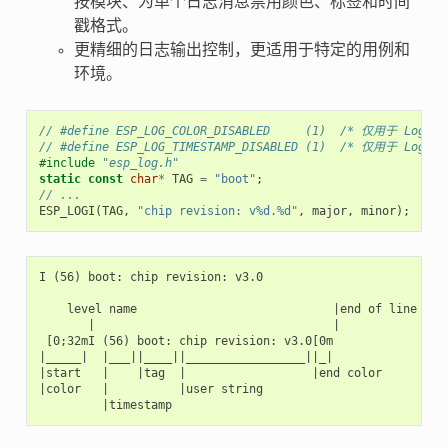
按模块、为单个日志消息禁用颜色、标签和时间
戳格式。
更精细的日志输出控制，更适用于特定的用例和
环境。
// #define ESP_LOG_COLOR_DISABLED     (1)  /* 仅用于 Log v2
// #define ESP_LOG_TIMESTAMP_DISABLED (1)  /* 仅用于 Log v2
#include
"esp_log.h"
static
const
char
*
TAG
=
"boot"
;
// ...
ESP_LOGI
(
TAG
,
"chip revision: v%d.%d"
,
major
,
minor
);
I (56) boot: chip revision: v3.0

    level name                            |end of line

       |                                  |

 [0;32mI (56) boot: chip revision: v3.0[0m

|_____|  |___||____||_________________||_|

|start   |    |tag  |                  |end color

|color   |          |user string
