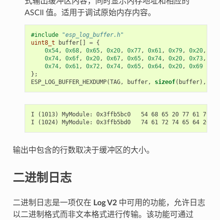
式输出缓冲区内容，同时显示内存地址和相应的
ASCII 值。适用于调试原始内存内容。
#include
"esp_log_buffer.h"
uint8_t
buffer
[]
=
{
0x54
,
0x68
,
0x65
,
0x20
,
0x77
,
0x61
,
0x79
,
0x20
,
0x74
,
0x6f
,
0x20
,
0x67
,
0x65
,
0x74
,
0x20
,
0x73
,
0x74
,
0x61
,
0x72
,
0x74
,
0x65
,
0x64
,
0x20
,
0x69
};
ESP_LOG_BUFFER_HEXDUMP
(
TAG
,
buffer
,
sizeof
(
buffer
),
ESP
I (1013) MyModule: 0x3ffb5bc0   54 68 65 20 77 61 79 20
输出中包含的行数取决于缓冲区的大小。
二进制日志
二进制日志是一项仅在
Log V2
中可用的功能，允许日志
以二进制格式而非文本格式进行传输。该功能可通过