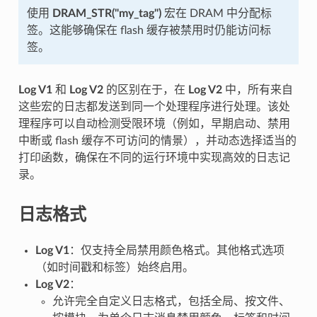
使用
DRAM_STR("my_tag")
宏在 DRAM 中分配标
签。这能够确保在 flash 缓存被禁用时仍能访问标
签。
Log V1
和
Log V2
的区别在于，在
Log V2
中，所有来自
这些宏的日志都发送到同一个处理程序进行处理。该处
理程序可以自动检测受限环境（例如，早期启动、禁用
中断或 flash 缓存不可访问的情景），并动态选择适当的
打印函数，确保在不同的运行环境中实现高效的日志记
录。
日志格式
Log V1
：仅支持全局禁用颜色格式。其他格式选项
（如时间戳和标签）始终启用。
Log V2
：
允许完全自定义日志格式，包括全局、按文件、