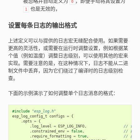
被忽略并自动定义为
，即便手动将其设置为
0
也是无效的，
1
设置每条日志的输出格式
上述定义可以与提供的日志宏无缝配合使用。如果需要
更高的灵活性，或需要在运行时调整设置，例如根据某
个值（例如温度）调整日志级别，可以使用其他的宏来
实现。需要注意的是，在这种情况下，日志不能从二进
制文件中丢弃，因为它们绕过了编译时的日志级别检
查。
下面的示例演示了如何调整单个日志消息的格式：
#include
"esp_log.h"
esp_log_config_t
configs
=
{
.
opts
=
{
.
log_level
=
ESP_LOG_INFO
,
// 设置 
.
constrained_env
=
false
,
// 指
.
require_formatting
=
true
,
// 启用