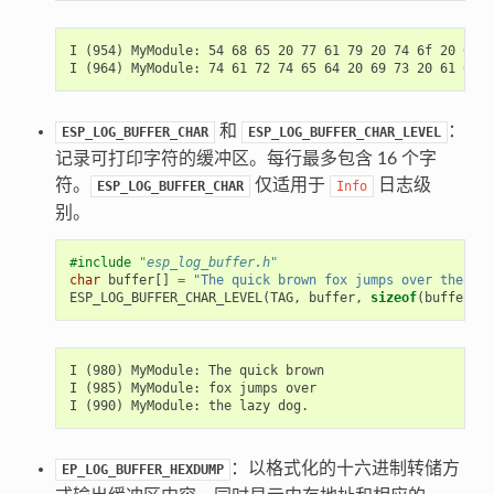
I (954) MyModule: 54 68 65 20 77 61 79 20 74 6f 20 67 6
和
：
ESP_LOG_BUFFER_CHAR
ESP_LOG_BUFFER_CHAR_LEVEL
记录可打印字符的缓冲区。每行最多包含 16 个字
符。
仅适用于
日志级
ESP_LOG_BUFFER_CHAR
Info
别。
#include
"esp_log_buffer.h"
char
buffer
[]
=
"The quick brown fox jumps over the laz
ESP_LOG_BUFFER_CHAR_LEVEL
(
TAG
,
buffer
,
sizeof
(
buffer
),
I (980) MyModule: The quick brown

I (985) MyModule: fox jumps over

：以格式化的十六进制转储方
EP_LOG_BUFFER_HEXDUMP