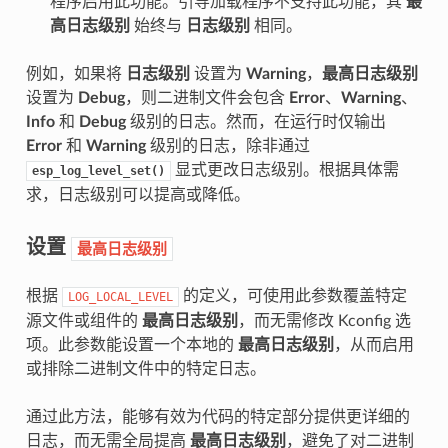
程序启用此功能。引导加载程序不支持此功能，其
最
高日志级别
始终与
日志级别
相同。
例如，如果将
日志级别
设置为
Warning
，
最高日志级别
设置为
Debug
，则二进制文件会包含
Error
、
Warning
、
Info
和
Debug
级别的日志。然而，在运行时仅输出
Error
和
Warning
级别的日志，除非通过
显式更改日志级别。根据具体需
esp_log_level_set()
求，日志级别可以提高或降低。
设置
最高日志级别
根据
的定义，可使用此参数覆盖特定
LOG_LOCAL_LEVEL
源文件或组件的
最高日志级别
，而无需修改 Kconfig 选
项。此参数能设置一个本地的
最高日志级别
，从而启用
或排除二进制文件中的特定日志。
通过此方法，能够有效为代码的特定部分提供更详细的
日志，而无需全局提高
最高日志级别
，避免了对二进制