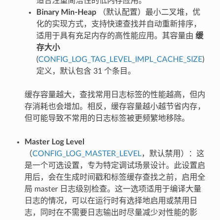
适合注重简洁性的低内存应用。
Binary Min-Heap
（默认配置）最小二叉堆，优
化的实现方式，支持快速查找并自动重新排序，
适用于具有充足内存的高性能应用。其容量由
缓
存大小
(
CONFIG_LOG_TAG_LEVEL_IMPL_CACHE_SIZE
)
定义，默认包含 31 个条目。
缓存容量越大，查找常用日志标签的性能越高，但内
存消耗也会增加。相反，缓存容量越小越节省内存，
但可能导致不常用的日志标签被更频繁地移除。
Master Log Level
（
CONFIG_LOG_MASTER_LEVEL
，默认禁用）：这
是一个可选设置，专为特定调试场景设计。此设置启
用后，会在生成时间戳和标签缓存查找之前，启用全
局 master 日志级别检查。这一选项适用于编译大量
日志的情况，可以在运行时有选择地启用或禁用日
志，同时在不需要日志输出时尽量减少对性能的影