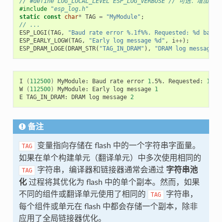
// #define LOG_LOCAL_LEVEL ESP_LOG_VERBOSE // 
#include
"esp_log.h"
static
const
char
*
TAG
=
"MyModule"
;
// ...
ESP_LOGI
(
TAG
,
"Baud rate error %.1f%%. Requested: %d baud,
ESP_EARLY_LOGW
(
TAG
,
"Early log message %d"
,
i
++
);
ESP_DRAM_LOGE
(
DRAM_STR
(
"TAG_IN_DRAM"
),
"DRAM log message %
I
(
112500
)
MyModule:
Baud
rate
error
1
.5%.
Requested:
1152
W
(
112500
)
MyModule:
Early
log
message
1
E
TAG_IN_DRAM:
DRAM
log
message
2
备注
变量指向存储在 flash 中的一个字符串字面量。
TAG
如果在单个构建单元（翻译单元）中多次使用相同的
字符串，编译器和链接器通常会通过
字符串池
TAG
化
过程将其优化为 flash 中的单个副本。然而，如果
不同的组件或翻译单元使用了相同的
字符串，
TAG
每个组件或单元在 flash 中都会存储一个副本，除非
应用了全局链接器优化。