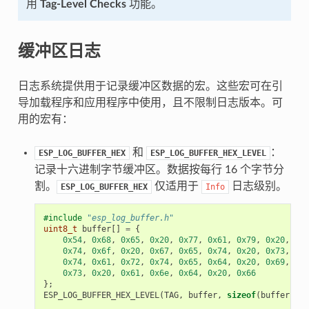
用
Tag-Level Checks
功能。
缓冲区日志
日志系统提供用于记录缓冲区数据的宏。这些宏可在引
导加载程序和应用程序中使用，且不限制日志版本。可
用的宏有：
和
：
ESP_LOG_BUFFER_HEX
ESP_LOG_BUFFER_HEX_LEVEL
记录十六进制字节缓冲区。数据按每行 16 个字节分
割。
仅适用于
日志级别。
ESP_LOG_BUFFER_HEX
Info
#include
"esp_log_buffer.h"
uint8_t
buffer
[]
=
{
0x54
,
0x68
,
0x65
,
0x20
,
0x77
,
0x61
,
0x79
,
0x20
,
0x74
,
0x6f
,
0x20
,
0x67
,
0x65
,
0x74
,
0x20
,
0x73
,
0x74
,
0x61
,
0x72
,
0x74
,
0x65
,
0x64
,
0x20
,
0x69
,
0x73
,
0x20
,
0x61
,
0x6e
,
0x64
,
0x20
,
0x66
};
ESP_LOG_BUFFER_HEX_LEVEL
(
TAG
,
buffer
,
sizeof
(
buffer
),
E