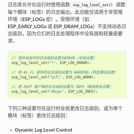
日志库允许在运行时使用函数
调整
esp_log_level_set()
每个模块（标签）的日志输出。此功能仅适用于非受限
环境（
ESP_LOGx
宏）。受限环境（如
ESP_EARLY_LOGx
或
ESP_DRAM_LOGx
）不支持动态日
志级别，因为它们的日志处理程序中没有锁和轻量级要
求。
// 将所有组件的日志级别设置为ERROR（全局设置）
esp_log_level_set
(
"*"
,
ESP_LOG_ERROR
);
// 将 Wi-Fi 组件的日志级别设置为 WARNING（特定模块设置）
esp_log_level_set
(
"wifi"
,
ESP_LOG_WARN
);
// 将 DHCP 客户端的日志级别设置为 INFO（模块相关设置）
esp_log_level_set
(
"dhcpc"
,
ESP_LOG_INFO
);
下列三种设置可在运行时全局更改日志级别，或为单个
模块（标签）更改日志级别：
Dynamic Log Level Control