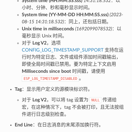
System time (HH:MM:SS.sss)
14:31:18.532
：以
小时、分钟、秒和毫秒显示时间。
System time (YY-MM-DD HH:MM:SS.sss)
(2023-
08-15 14:31:18.532)
：同上，还包括日期。
Unix time in milliseconds
(1692099078532)
：以
毫秒显示 Unix 时间。
对于
Log V2
，选项
CONFIG_LOG_TIMESTAMP_SUPPORT
支持在运
行时为特定日志、文件或组件添加时间戳输出，
即使全局时间戳已禁用。要为特定上下文启用
Milliseconds since boot
时间戳，请使用
。
ESP_LOG_TIMESTAMP_DISABLED
Tag
：显示用户定义的源模块标识符。
对于
Log V2
，可以将 tag 设置为
传递给
NULL
宏，在这种情况下，tag 不会被打印，且无法按组
件进行日志级别检查。
End Line
：在日志消息的末尾添加换行符。