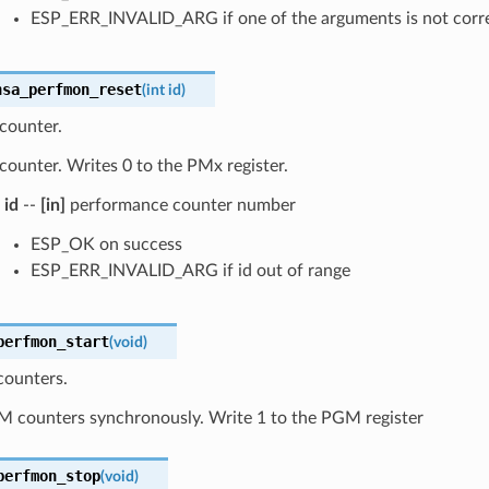
ESP_ERR_INVALID_ARG if one of the arguments is not corr
nsa_perfmon_reset
(
int
id
)
counter.
ounter. Writes 0 to the PMx register.
id
--
[in]
performance counter number
ESP_OK on success
ESP_ERR_INVALID_ARG if id out of range
perfmon_start
(
void
)
counters.
PM counters synchronously. Write 1 to the PGM register
perfmon_stop
(
void
)