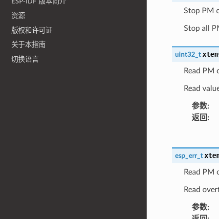
ESP-IDF 版本简介
Stop PM c
资源
Stop all 
版权和许可证
关于本指南
xten
uint32_t
切换语言
Read PM c
Read valu
参数
:
返回
:
xte
esp_err_t
Read PM o
Read over
参数
:
返回
: