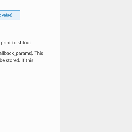
t
value
)
 print to stdout
allback_params). This
e stored. If this