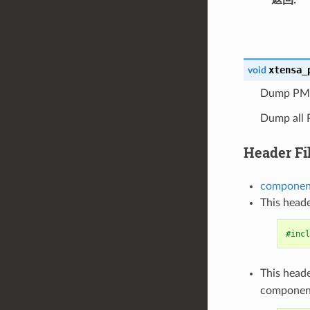
xtensa_
void
Dump PM 
Dump all P
Header Fi
component
This heade
#incl
This heade
componen