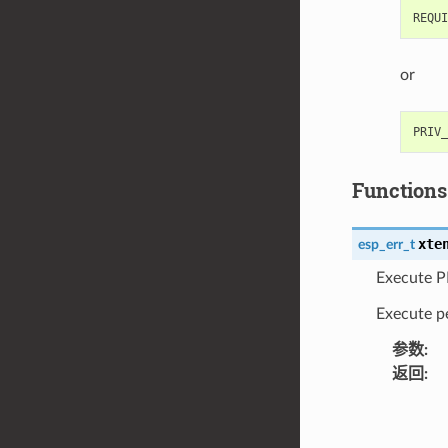
or
Functions
xte
esp_err_t
Execute 
Execute p
参数
:
返回
: