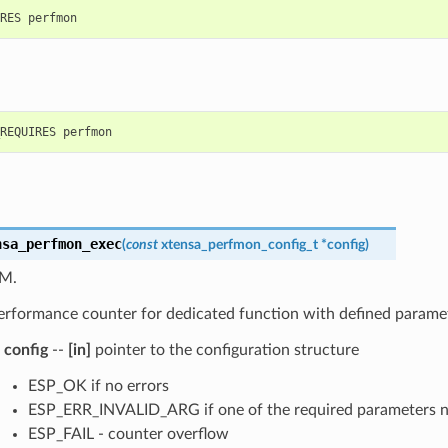
nsa_perfmon_exec
(
const
xtensa_perfmon_config_t
*
config
)
PM.
erformance counter for dedicated function with defined parame
config
--
[in]
pointer to the configuration structure
ESP_OK if no errors
ESP_ERR_INVALID_ARG if one of the required parameters n
ESP_FAIL - counter overflow