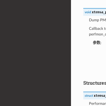
xtensa_
void
Dump PM r
Callback t
perfmon_co
参数
:
Structure
xtensa
struct
Performan