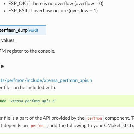
ESP_OK if there is no overflow (overflow = 0)
ESP_FAIL if overflow occure (overflow = 1)
perfmon_dump
(
void
)
values.
M register to the console.
le
s/perfmon/include/xtensa_perfmon_apis.h
r file can be included with:
ude
"xtensa_perfmon_apis.h"
r file is a part of the API provided by the
component. To
perfmon
t depends on
, add the following to your CMakeLists.tx
perfmon