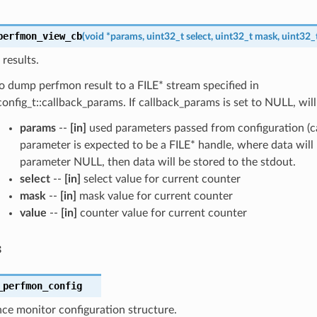
perfmon_view_cb
(
void
*
params
,
uint32_t
select
,
uint32_t
mask
,
uint32_
esults.
o dump perfmon result to a FILE* stream specified in
nfig_t::callback_params. If callback_params is set to NULL, will
params
--
[in]
used parameters passed from configuration (c
parameter is expected to be a FILE* handle, where data will b
parameter NULL, then data will be stored to the stdout.
select
--
[in]
select value for current counter
mask
--
[in]
mask value for current counter
value
--
[in]
counter value for current counter
s
_perfmon_config
ce monitor configuration structure.