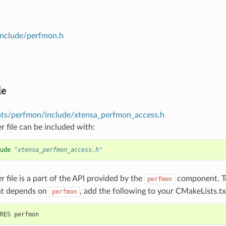
nclude/perfmon.h
le
s/perfmon/include/xtensa_perfmon_access.h
r file can be included with:
ude
"xtensa_perfmon_access.h"
r file is a part of the API provided by the
component. To
perfmon
t depends on
, add the following to your CMakeLists.tx
perfmon