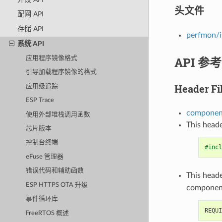
头文件
配网 API
存储 API
perfmon/i
系统 API
API 参考
应用程序镜像格式
引导加载程序镜像的格式
Header Fi
应用级追踪
ESP Trace
component
使用外部堆栈调用函数
This heade
芯片版本
控制台终端
#incl
eFuse 管理器
错误代码和辅助函数
This heade
ESP HTTPS OTA 升级
componen
事件循环库
FreeRTOS 概述