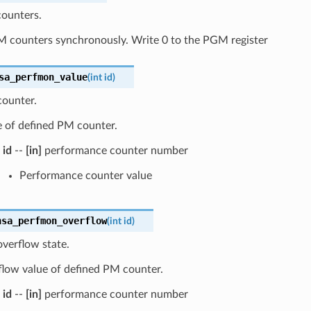
ounters.
PM counters synchronously. Write 0 to the PGM register
sa_perfmon_value
(
int
id
)
ounter.
e of defined PM counter.
id
--
[in]
performance counter number
Performance counter value
nsa_perfmon_overflow
(
int
id
)
verflow state.
flow value of defined PM counter.
id
--
[in]
performance counter number