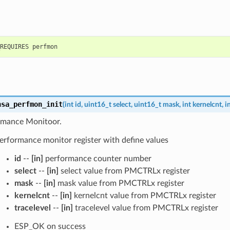
nsa_perfmon_init
(
int
id
,
uint16_t
select
,
uint16_t
mask
,
int
kernelcnt
,
i
ormance Monitoor.
 performance monitor register with define values
id
--
[in]
performance counter number
select
--
[in]
select value from PMCTRLx register
mask
--
[in]
mask value from PMCTRLx register
kernelcnt
--
[in]
kernelcnt value from PMCTRLx register
tracelevel
--
[in]
tracelevel value from PMCTRLx register
ESP_OK on success