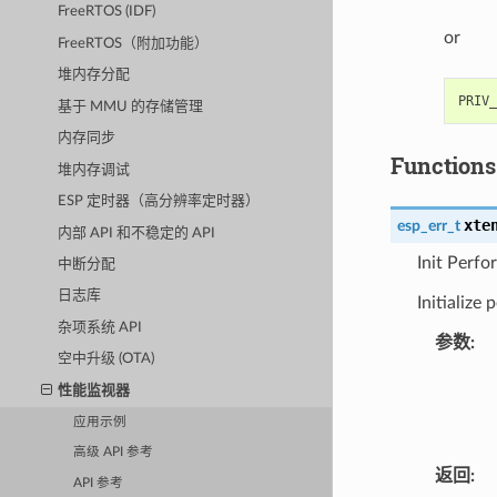
FreeRTOS (IDF)
or
FreeRTOS（附加功能）
堆内存分配
基于 MMU 的存储管理
内存同步
Functions
堆内存调试
ESP 定时器（高分辨率定时器）
xte
esp_err_t
内部 API 和不稳定的 API
Init Perf
中断分配
日志库
Initialize
杂项系统 API
参数
:
空中升级 (OTA)
性能监视器
应用示例
高级 API 参考
返回
:
API 参考