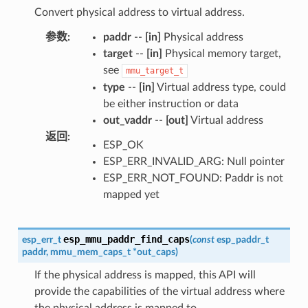
Convert physical address to virtual address.
参数
:
paddr
--
[in]
Physical address
target
--
[in]
Physical memory target,
see
mmu_target_t
type
--
[in]
Virtual address type, could
be either instruction or data
out_vaddr
--
[out]
Virtual address
返回
:
ESP_OK
ESP_ERR_INVALID_ARG: Null pointer
ESP_ERR_NOT_FOUND: Paddr is not
mapped yet
esp_mmu_paddr_find_caps
esp_err_t
(
const
esp_paddr_t
paddr
,
mmu_mem_caps_t
*
out_caps
)
If the physical address is mapped, this API will
provide the capabilities of the virtual address where