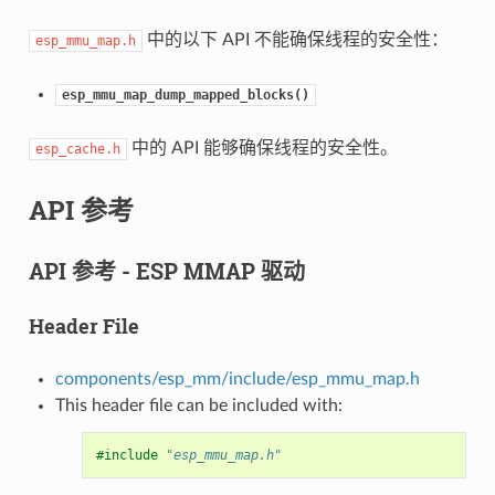
中的以下 API 不能确保线程的安全性：
esp_mmu_map.h
esp_mmu_map_dump_mapped_blocks()
中的 API 能够确保线程的安全性。
esp_cache.h
API 参考
API 参考 - ESP MMAP 驱动
Header File
components/esp_mm/include/esp_mmu_map.h
This header file can be included with:
#include
"esp_mmu_map.h"