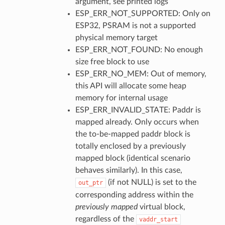
argument, see printed logs
ESP_ERR_NOT_SUPPORTED: Only on
ESP32, PSRAM is not a supported
physical memory target
ESP_ERR_NOT_FOUND: No enough
size free block to use
ESP_ERR_NO_MEM: Out of memory,
this API will allocate some heap
memory for internal usage
ESP_ERR_INVALID_STATE: Paddr is
mapped already. Only occurs when
the to-be-mapped paddr block is
totally enclosed by a previously
mapped block (identical scenario
behaves similarly). In this case,
(if not NULL) is set to the
out_ptr
corresponding address within the
previously mapped
virtual block,
regardless of the
vaddr_start