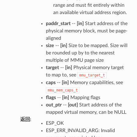
range and must fit entirely within
an available virtual address region.
paddr_start
--
[in]
Start address of the
physical memory block, must be page-
aligned
size
--
[in]
Size to be mapped. Size will
be rounded up by to the nearest
multiple of MMU page size
target
--
[in]
Physical memory target
to map to, see
mmu_target_t
caps
--
[in]
Memory capabilities, see
mmu_mem_caps_t
flags
--
[in]
Mapping flags
out_ptr
--
[out]
Start address of the
mapped virtual memory, can be NULL
返回
:
ESP_OK
ESP_ERR_INVALID_ARG: Invalid