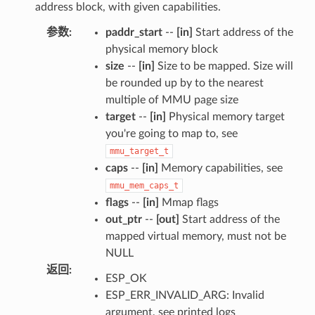
address block, with given capabilities.
参数
:
paddr_start
--
[in]
Start address of the
physical memory block
size
--
[in]
Size to be mapped. Size will
be rounded up by to the nearest
multiple of MMU page size
target
--
[in]
Physical memory target
you're going to map to, see
mmu_target_t
caps
--
[in]
Memory capabilities, see
mmu_mem_caps_t
flags
--
[in]
Mmap flags
out_ptr
--
[out]
Start address of the
mapped virtual memory, must not be
NULL
返回
:
ESP_OK
ESP_ERR_INVALID_ARG: Invalid
argument, see printed logs