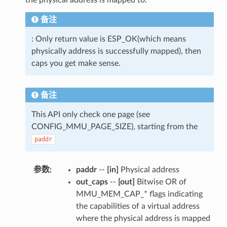
the physical address is mapped to.
备注
: Only return value is ESP_OK(which means
physically address is successfully mapped), then
caps you get make sense.
备注
This API only check one page (see
CONFIG_MMU_PAGE_SIZE), starting from the
paddr
参数
:
paddr
--
[in]
Physical address
out_caps
--
[out]
Bitwise OR of
MMU_MEM_CAP_* flags indicating
the capabilities of a virtual address
where the physical address is mapped