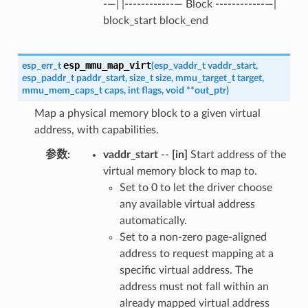
-—| |------------— Block ------------—|
block_start block_end
esp_mmu_map_virt
esp_err_t
(
esp_vaddr_t
vaddr_start
,
esp_paddr_t
paddr_start
,
size_t
size
,
mmu_target_t
target
,
mmu_mem_caps_t
caps
,
int
flags
,
void
*
*
out_ptr
)
Map a physical memory block to a given virtual
address, with capabilities.
参数
:
vaddr_start
--
[in]
Start address of the
virtual memory block to map to.
Set to 0 to let the driver choose
any available virtual address
automatically.
Set to a non-zero page-aligned
address to request mapping at a
specific virtual address. The
address must not fall within an
already mapped virtual address