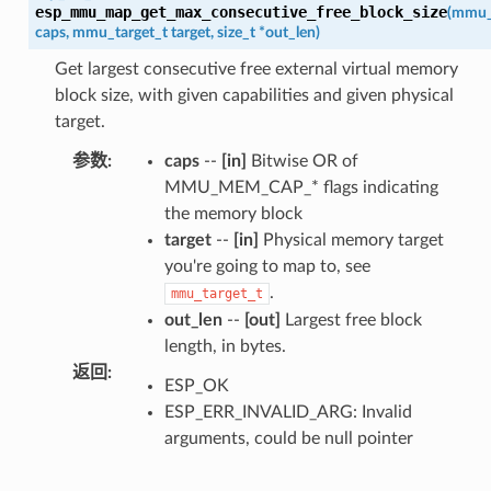
esp_mmu_map_get_max_consecutive_free_block_size
(
mmu_
caps
,
mmu_target_t
target
,
size_t
*
out_len
)
Get largest consecutive free external virtual memory
block size, with given capabilities and given physical
target.
参数
:
caps
--
[in]
Bitwise OR of
MMU_MEM_CAP_* flags indicating
the memory block
target
--
[in]
Physical memory target
you're going to map to, see
.
mmu_target_t
out_len
--
[out]
Largest free block
length, in bytes.
返回
:
ESP_OK
ESP_ERR_INVALID_ARG: Invalid
arguments, could be null pointer