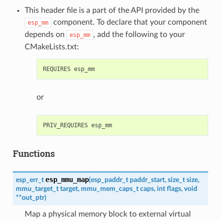
This header file is a part of the API provided by the
component. To declare that your component
esp_mm
depends on
, add the following to your
esp_mm
CMakeLists.txt:
or
Functions
esp_mmu_map
esp_err_t
(
esp_paddr_t
paddr_start
,
size_t
size
,
mmu_target_t
target
,
mmu_mem_caps_t
caps
,
int
flags
,
void
*
*
out_ptr
)
Map a physical memory block to external virtual