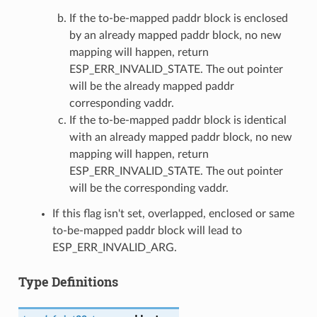
If the to-be-mapped paddr block is enclosed
by an already mapped paddr block, no new
mapping will happen, return
ESP_ERR_INVALID_STATE. The out pointer
will be the already mapped paddr
corresponding vaddr.
If the to-be-mapped paddr block is identical
with an already mapped paddr block, no new
mapping will happen, return
ESP_ERR_INVALID_STATE. The out pointer
will be the corresponding vaddr.
If this flag isn't set, overlapped, enclosed or same
to-be-mapped paddr block will lead to
ESP_ERR_INVALID_ARG.
Type Definitions