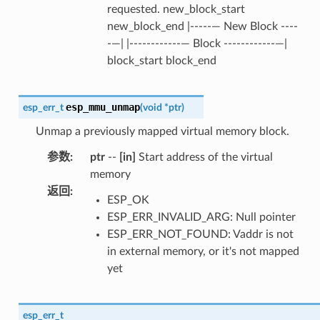
requested. new_block_start
new_block_end |-----— New Block ----
-—| |------------— Block ------------—|
block_start block_end
esp_mmu_unmap
esp_err_t
(
void
*
ptr
)
Unmap a previously mapped virtual memory block.
参数
:
ptr
--
[in]
Start address of the virtual
memory
返回
:
ESP_OK
ESP_ERR_INVALID_ARG: Null pointer
ESP_ERR_NOT_FOUND: Vaddr is not
in external memory, or it's not mapped
yet
esp_err_t