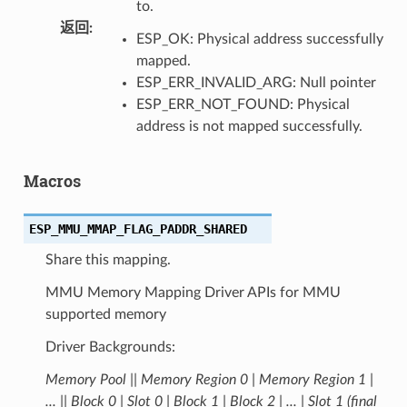
to.
返回
:
ESP_OK: Physical address successfully
mapped.
ESP_ERR_INVALID_ARG: Null pointer
ESP_ERR_NOT_FOUND: Physical
address is not mapped successfully.
Macros
ESP_MMU_MMAP_FLAG_PADDR_SHARED
Share this mapping.
MMU Memory Mapping Driver APIs for MMU
supported memory
Driver Backgrounds:
Memory Pool |
| Memory Region 0 | Memory Region 1 |
... |
| Block 0 | Slot 0 | Block 1 | Block 2 | ... | Slot 1 (final