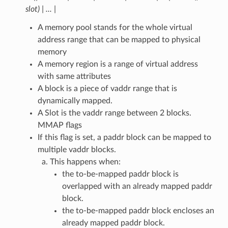
slot) | ... |
A memory pool stands for the whole virtual
address range that can be mapped to physical
memory
A memory region is a range of virtual address
with same attributes
A block is a piece of vaddr range that is
dynamically mapped.
A Slot is the vaddr range between 2 blocks.
MMAP flags
If this flag is set, a paddr block can be mapped to
multiple vaddr blocks.
This happens when:
the to-be-mapped paddr block is
overlapped with an already mapped paddr
block.
the to-be-mapped paddr block encloses an
already mapped paddr block.