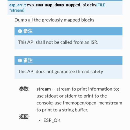
esp_mmu_map_dump_mapped_blocks
esp_err_t
(
FILE
*
stream
)
Dump all the previously mapped blocks
备注
This API shall not be called from an ISR.
备注
This API does not guarantee thread safety
参数
:
stream
-- stream to print information to;
use stdout or stderr to print to the
console; use fmemopen/open_memstream
to print to a string buffer.
返回
:
ESP_OK