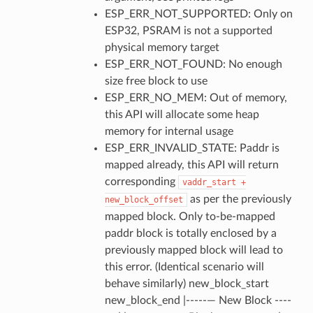
ESP_ERR_NOT_SUPPORTED: Only on
ESP32, PSRAM is not a supported
physical memory target
ESP_ERR_NOT_FOUND: No enough
size free block to use
ESP_ERR_NO_MEM: Out of memory,
this API will allocate some heap
memory for internal usage
ESP_ERR_INVALID_STATE: Paddr is
mapped already, this API will return
corresponding
vaddr_start
+
as per the previously
new_block_offset
mapped block. Only to-be-mapped
paddr block is totally enclosed by a
previously mapped block will lead to
this error. (Identical scenario will
behave similarly) new_block_start
new_block_end |-----— New Block ----