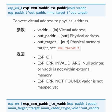
esp_mmu_vaddr_to_paddr
esp_err_t
(
void
*
vaddr
,
esp_paddr_t
*
out_paddr
,
mmu_target_t
*
out_target
)
Convert virtual address to physical address.
参数
:
vaddr
--
[in]
Virtual address
out_paddr
--
[out]
Physical address
out_target
--
[out]
Physical memory
target, see
mmu_target_t
返回
:
ESP_OK
ESP_ERR_INVALID_ARG: Null pointer,
or vaddr is not within external
memory
ESP_ERR_NOT_FOUND: Vaddr is not
mapped yet
esp_mmu_paddr_to_vaddr
esp_err_t
(
esp_paddr_t
paddr
,
mmu_target_t
target
,
mmu_vaddr_t
type
,
void
*
*
out_vaddr
)