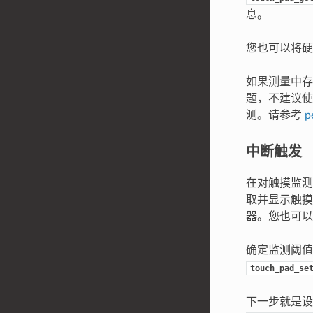
息。
您也可以将硬
如果测量中存
题，不建议使
测。请参考
p
中断触发
在对触摸监
取并显示触摸
器。您也可以
确定监测阈
touch_pad_se
下一步就是设