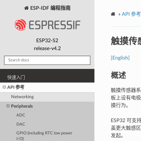
ESP-IDF 编程指南
»
API 参考
触摸传
ESP32-S2
release-v4.2
[English]
概述
快速入门
API 参考
触摸传感器系
Networking
板上设有电极
摸行为。
Peripherals
ADC
ESP32 可
DAC
盖更大触感区
GPIO (including RTC low power
发起。
I/O)