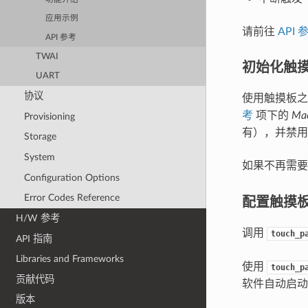
应用示例
请前往
API 
API 参考
TWAI
初始化触
UART
协议
使用触摸板
考
项下的
Mac
Provisioning
有），并禁用
Storage
System
如果不再需
Configuration Options
配置触摸板 
Error Codes Reference
H/W 参考
调用
touch_p
API 指南
Libraries and Frameworks
使用
touch_p
贡献代码
软件自动启
版本