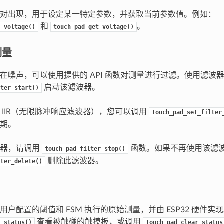
对出现，用于设定某一特定参数，并获取当前参数值。例如：
和
。
t_voltage()
touch_pad_get_voltage()
测量
在噪声，可以使用提供的 API 函数对测量进行过滤。使用滤波
启动该滤波器。
lter_start()
 IIR（无限脉冲响应滤波器），您可以调用
touch_pad_set_filter
期。
波器，请调用
函数。如果不再使用该滤
touch_pad_filter_stop()
删除此滤波器。
lter_delete()
用户配置的阈值和 FSM 执行的原始测量，并由 ESP32 硬件实
查看被触碰的触摸板，或调用
t_status()
touch_pad_clear_status