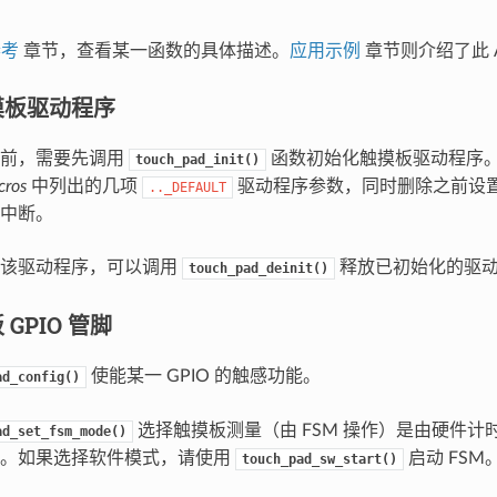
参考
章节，查看某一函数的具体描述。
应用示例
章节则介绍了此 A
摸板驱动程序
之前，需要先调用
函数初始化触摸板驱动程序
touch_pad_init()
ros
中列出的几项
驱动程序参数，同时删除之前设
.._DEFAULT
中断。
要该驱动程序，可以调用
释放已初始化的驱
touch_pad_deinit()
GPIO 管脚
使能某一 GPIO 的触感功能。
ad_config()
选择触摸板测量（由 FSM 操作）是由硬件计
ad_set_fsm_mode()
动。如果选择软件模式，请使用
启动 FSM
touch_pad_sw_start()