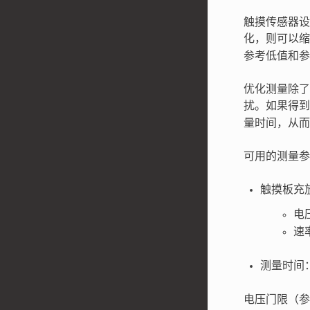
触摸传感器设
化，则可以
参考低值和参
优化测量除了
扰。如果得
量时间，从而
可用的测量参数
触摸板充
电
速
测量时间
电压门限（参