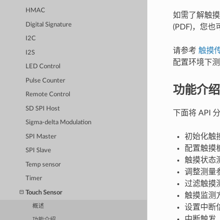
HMAC
如需了解触摸
Digital Signature
(PDF)，
I2C
请参考
触摸
I2S
配置环境下
LED Control
Pulse Counter
功能介绍
Remote Control
SD SPI Host
下面将 AP
Sigma-delta Modulation
初始化触
SPI Master
配置触摸板
SPI Slave
触摸状态
Temp sensor
调整测量
Timer
过滤触摸
Touch Sensor
触摸监测
设置中断
概述
中断触发
功能介绍