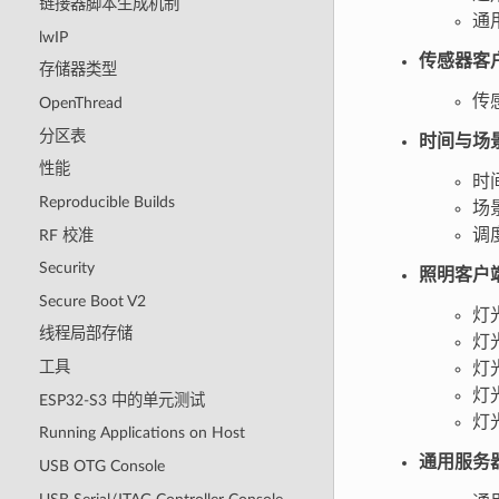
链接器脚本生成机制
通
lwIP
传感器客
存储器类型
传
OpenThread
分区表
时间与场
性能
时
Reproducible Builds
场
调
RF 校准
Security
照明客户
Secure Boot V2
灯
线程局部存储
灯光
工具
灯光
灯光
ESP32-S3 中的单元测试
灯光
Running Applications on Host
通用服务
USB OTG Console