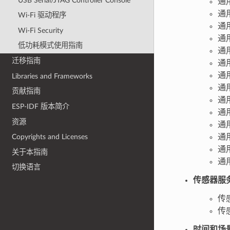
USB Serial/JTAG Controller Console
通
通
Wi-Fi 驱动程序
通
Wi-Fi Security
通
低功耗模式使用指南
通
迁移指南
通
通
Libraries and Frameworks
通
贡献指南
通
ESP-IDF 版本简介
通
资源
通
通
Copyrights and Licenses
通
关于本指南
通
切换语言
传感器服
传
传
时间和场