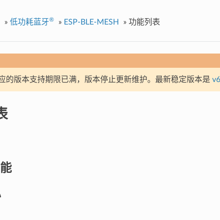
®
»
低功耗蓝牙
»
ESP-BLE-MESH
»
功能列表
应的版本支持期限已满，版本停止更新维护。最新稳定版本是
v6
表
能
心