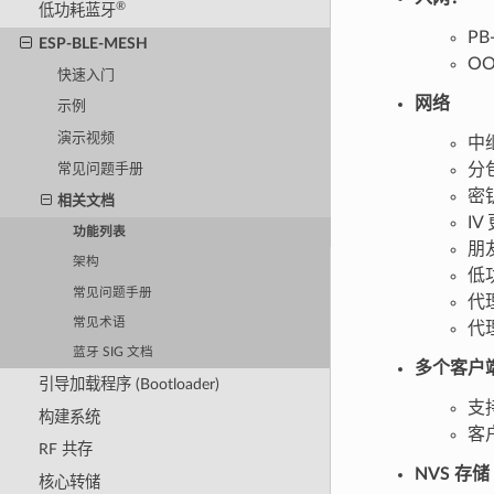
®
低功耗蓝牙
PB
ESP-BLE-MESH
OO
快速入门
网络
示例
演示视频
中
分
常见问题手册
密
相关文档
IV
功能列表
朋
架构
低
常见问题手册
代
常见术语
代
蓝牙 SIG 文档
多个客户
引导加载程序 (Bootloader)
支
构建系统
客
RF 共存
NVS 存储
核心转储