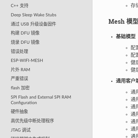
存储
C++ 支持
Deep Sleep Wake Stubs
Mesh 模
通过 USB 升级设备固件
构建 DFU 镜像
基础模型
烧录 DFU 镜像
配
错误处理
配
ESP-WIFI-MESH
健
片外 RAM
健
严重错误
通用客户
flash 加密
通
SPI Flash and External SPI RAM
通
Configuration
通
硬件抽象
通
高优先级中断处理程序
通
通
JTAG 调试
通