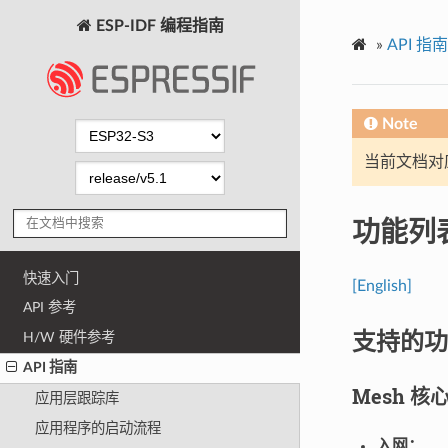
ESP-IDF 编程指南
»
API 指南
Note
当前文档对
功能列
快速入门
[English]
API 参考
支持的功
H/W 硬件参考
API 指南
Mesh 核
应用层跟踪库
应用程序的启动流程
入网：