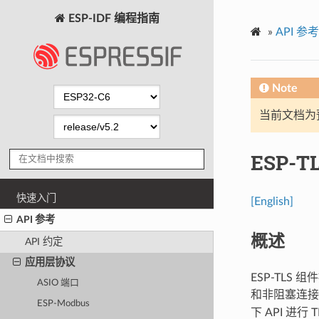
ESP-IDF 编程指南
»
API 参考
Note
当前文档为
ESP-T
快速入门
[English]
API 参考
概述
API 约定
应用层协议
ESP-TLS 
ASIO 端口
和非阻塞连
ESP-Modbus
下 API 进行 