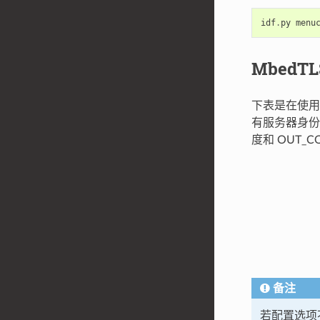
idf
.
py
menu
MbedTL
下表是在使用 
有服务器身
度和 OUT_C
备注
若配置选项