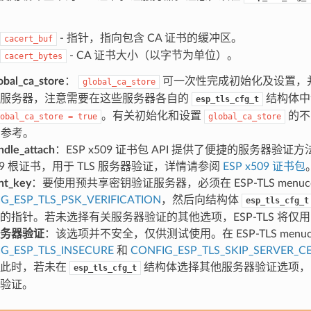
- 指针，指向包含 CA 证书的缓冲区。
cacert_buf
- CA 证书大小（以字节为单位）。
cacert_bytes
obal_ca_store
：
可一次性完成初始化及设置，并用
global_ca_store
的服务器，注意需要在这些服务器各自的
结构体中
esp_tls_cfg_t
。有关初始化和设置
的不
obal_ca_store
=
true
global_ca_store
I 参考。
ndle_attach
：ESP x509 证书包 API 提供了便捷的服务器验
509 根证书，用于 TLS 服务器验证，详情请参阅
ESP x509 证书包
nt_key
：要使用预共享密钥验证服务器，必须在 ESP-TLS menuco
G_ESP_TLS_PSK_VERIFICATION
，然后向结构体
esp_tls_cfg_t
的指针。若未选择有关服务器验证的其他选项，ESP-TLS 将仅用 
务器验证
：该选项并不安全，仅供测试使用。在 ESP-TLS menuco
G_ESP_TLS_INSECURE
和
CONFIG_ESP_TLS_SKIP_SERVER_CE
，此时，若未在
结构体选择其他服务器验证选项，ES
esp_tls_cfg_t
验证。