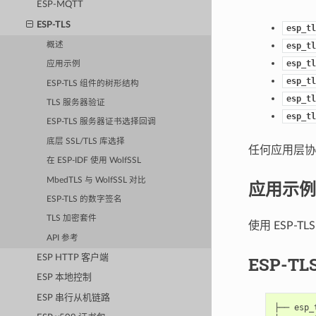
ESP-MQTT
ESP-TLS
esp_tl
概述
esp_tl
esp_tl
应用示例
esp_tl
ESP-TLS 组件的树形结构
esp_tl
TLS 服务器验证
esp_tl
ESP-TLS 服务器证书选择回调
底层 SSL/TLS 库选择
任何应用层协议
在 ESP-IDF 使用 WolfSSL
MbedTLS 与 WolfSSL 对比
应用示例
ESP-TLS 的数字签名
TLS 加密套件
使用 ESP-
API 参考
ESP HTTP 客户端
ESP-T
ESP 本地控制
ESP 串行从机链路
├── esp_t