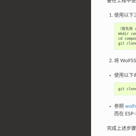
要在工程中使用
使用以下三
（首先用 
mkdir co
cd compon
将 Wol
使用以下命令
git
clon
参照
wolf
而在 ESP
完成上述步骤后