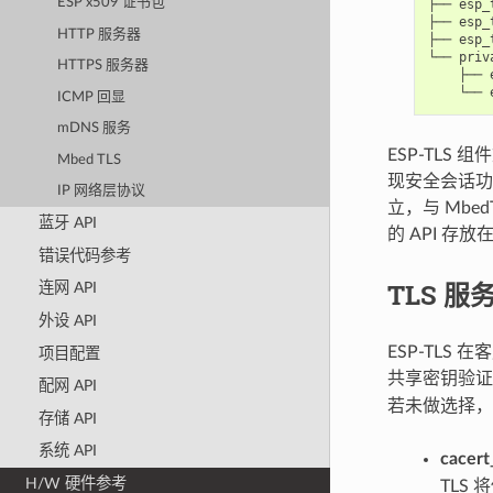
ESP x509 证书包
├── esp_t
├── esp_
HTTP 服务器
├── esp_
└── priv
HTTPS 服务器
    ├── 
ICMP 回显
mDNS 服务
ESP-TLS 
Mbed TLS
现安全会话功能
IP 网络层协议
立，与 Mbed
蓝牙 API
的 API 存放
错误代码参考
TLS 服
连网 API
外设 API
ESP-TL
项目配置
共享密钥验
配网 API
若未做选择，
存储 API
系统 API
cacert
H/W 硬件参考
TLS