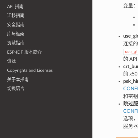
变量：
API 指南
迁移指南
安全指南
库与框架
use_gl
贡献指南
连接
use_gl
ESP-IDF 版本简介
的 AP
资源
crt_bu
Copyrights and Licenses
的 x
关于本指南
psk_hi
CONFI
切换语言
和密钥
跳过服
CONFI
选项
服务器