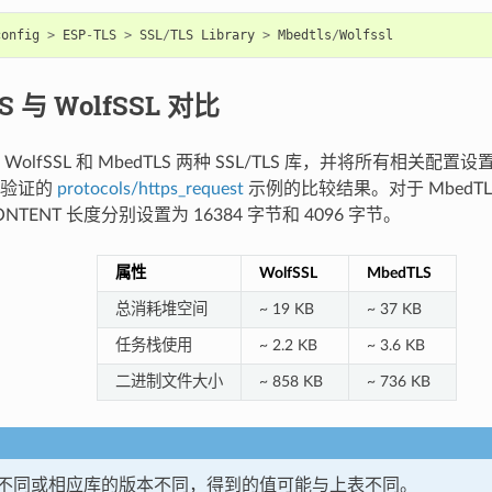
config
>
ESP
-
TLS
>
SSL
/
TLS
Library
>
Mbedtls
/
Wolfssl
S 与 WolfSSL 对比
WolfSSL 和 MbedTLS 两种 SSL/TLS 库，并将所有相关
份验证的
protocols/https_request
示例的比较结果。对于 MbedTLS，
ONTENT 长度分别设置为 16384 字节和 4096 字节。
属性
WolfSSL
MbedTLS
总消耗堆空间
~ 19 KB
~ 37 KB
任务栈使用
~ 2.2 KB
~ 3.6 KB
二进制文件大小
~ 858 KB
~ 736 KB
不同或相应库的版本不同，得到的值可能与上表不同。