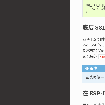
esp_tls_cfg
cert_se
};
底层 SS
ESP-TLS 组
WolfSSL 的 
制格式的 W
阅仓库的
REA
备注
库选项位于 
在 ESP-