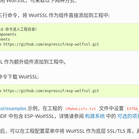
 WolfSSL，可采取以下两种方式：
行命令，将 WolfSSL 作为组件直接添加到工程中:
cd 命令进入工程目录）

mponents

ents

fSSL 作为额外组件添加到工程中。
下载 WolfSSL:
e
https
:
//
github
.
com
/
espressif
/
esp
-
wolfssl
.
git
ssl/examples
示例，在工程的
文件中设置
CMakeLists.txt
EXTRA
-IDF 中包含 ESP-WolfSSL，详情请参阅
构建系统
中的
可选的项
，可以在工程配置菜单中将 WolfSSL 作为底层 SSL/TLS 库