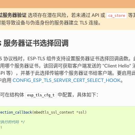
过服务器验证
选项存在潜在风险，若未通过 API 或
等
ca_store
能导致设备与伪造身份的服务器建立 TLS 连接。
LS 服务器证书选择回调
TLS 协议栈时，ESP-TLS 组件支持设置服务器证书选择回调函
哪个服务器证书，该回调可获取客户端发送的 "Client Hello" 
SPI 等），并基于此选择传输哪个服务器证书给客户端。要启用此功能
g 中启用
CONFIG_ESP_TLS_SERVER_CERT_SELECT_HOOK
。
调可在结构体
中配置，具体如下：
esp_tls_cfg_t
lection_callback
(
mbedtls_ssl_context
*
ssl
)
应执行的代码 */
0
;