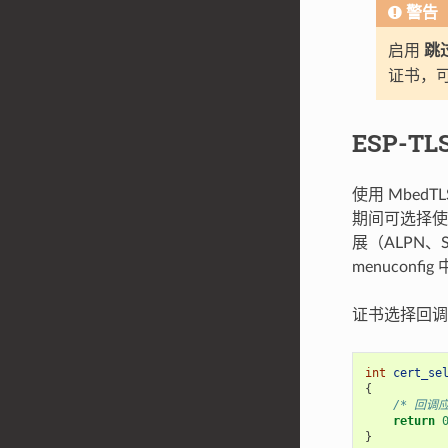
警告
启用
跳
证书，可
ESP-T
使用 Mbed
期间可选择使用
展（ALPN、
menuconfi
证书选择回
int
cert_se
{
/* 回调
return
}