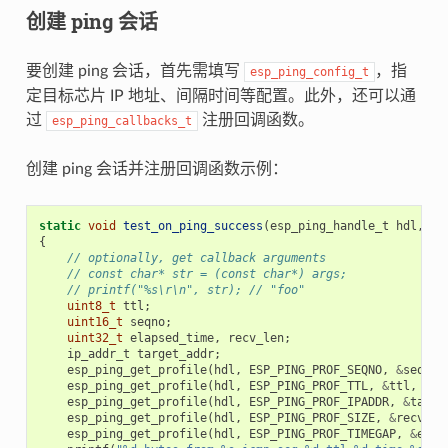
创建 ping 会话
要创建 ping 会话，首先需填写
，指
esp_ping_config_t
定目标芯片 IP 地址、间隔时间等配置。此外，还可以通
过
注册回调函数。
esp_ping_callbacks_t
创建 ping 会话并注册回调函数示例：
static
void
test_on_ping_success
(
esp_ping_handle_t
hdl
,
vo
{
// optionally, get callback arguments
// const char* str = (const char*) args;
// printf("%s\r\n", str); // "foo"
uint8_t
ttl
;
uint16_t
seqno
;
uint32_t
elapsed_time
,
recv_len
;
ip_addr_t
target_addr
;
esp_ping_get_profile
(
hdl
,
ESP_PING_PROF_SEQNO
,
&
seqno
,
esp_ping_get_profile
(
hdl
,
ESP_PING_PROF_TTL
,
&
ttl
,
siz
esp_ping_get_profile
(
hdl
,
ESP_PING_PROF_IPADDR
,
&
targe
esp_ping_get_profile
(
hdl
,
ESP_PING_PROF_SIZE
,
&
recv_le
esp_ping_get_profile
(
hdl
,
ESP_PING_PROF_TIMEGAP
,
&
elap