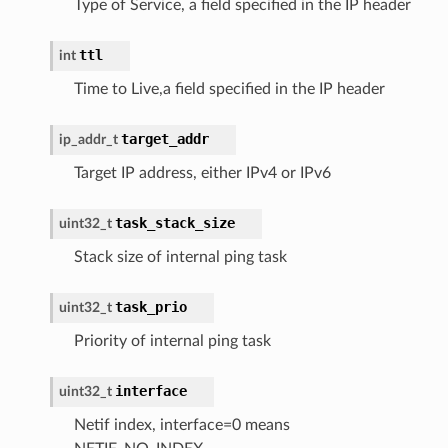
Type of Service, a field specified in the IP header
ttl
int
Time to Live,a field specified in the IP header
target_addr
ip_addr_t
Target IP address, either IPv4 or IPv6
task_stack_size
uint32_t
Stack size of internal ping task
task_prio
uint32_t
Priority of internal ping task
interface
uint32_t
Netif index, interface=0 means