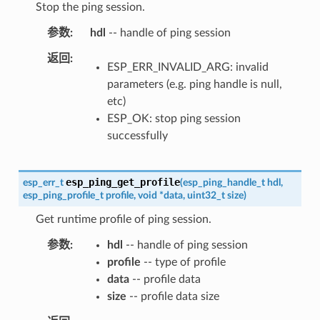
Stop the ping session.
参数
hdl
-- handle of ping session
返回
ESP_ERR_INVALID_ARG: invalid
parameters (e.g. ping handle is null,
etc)
ESP_OK: stop ping session
successfully
esp_ping_get_profile
esp_err_t
(
esp_ping_handle_t
hdl
,
esp_ping_profile_t
profile
,
void
*
data
,
uint32_t
size
)
Get runtime profile of ping session.
参数
hdl
-- handle of ping session
profile
-- type of profile
data
-- profile data
size
-- profile data size