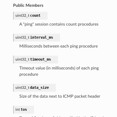
Public Members
count
uint32_t
A "ping" session contains count procedures
interval_ms
uint32_t
Milliseconds between each ping procedure
timeout_ms
uint32_t
Timeout value (in milliseconds) of each ping
procedure
data_size
uint32_t
Size of the data next to ICMP packet header
tos
int