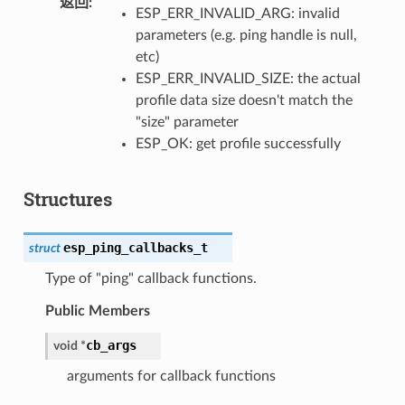
返回
ESP_ERR_INVALID_ARG: invalid
parameters (e.g. ping handle is null,
etc)
ESP_ERR_INVALID_SIZE: the actual
profile data size doesn't match the
"size" parameter
ESP_OK: get profile successfully
Structures
esp_ping_callbacks_t
struct
Type of "ping" callback functions.
Public Members
cb_args
void
*
arguments for callback functions