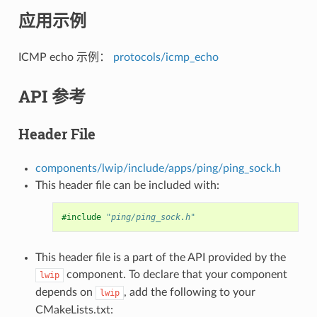
应用示例
ICMP echo 示例：
protocols/icmp_echo
API 参考
Header File
components/lwip/include/apps/ping/ping_sock.h
This header file can be included with:
#include
"ping/ping_sock.h"
This header file is a part of the API provided by the
component. To declare that your component
lwip
depends on
, add the following to your
lwip
CMakeLists.txt: