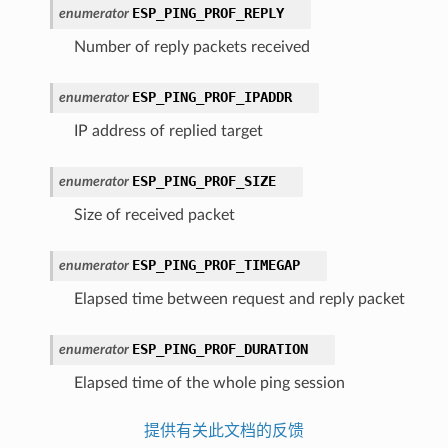
ESP_PING_PROF_REPLY
enumerator
Number of reply packets received
ESP_PING_PROF_IPADDR
enumerator
IP address of replied target
ESP_PING_PROF_SIZE
enumerator
Size of received packet
ESP_PING_PROF_TIMEGAP
enumerator
Elapsed time between request and reply packet
ESP_PING_PROF_DURATION
enumerator
Elapsed time of the whole ping session
提供有关此文档的反馈