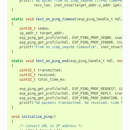
printf
(
"%d bytes from %s icmp_seq=%d ttl=%d time=%d ms
recv_len
,
inet_ntoa
(
target_addr
.
u_addr
.
ip4
),
se
}
static
void
test_on_ping_timeout
(
esp_ping_handle_t
hdl
,
vo
{
uint16_t
seqno
;
ip_addr_t
target_addr
;
esp_ping_get_profile
(
hdl
,
ESP_PING_PROF_SEQNO
,
&
seqno
,
esp_ping_get_profile
(
hdl
,
ESP_PING_PROF_IPADDR
,
&
targe
printf
(
"From %s icmp_seq=%d timeout
\n
"
,
inet_ntoa
(
targ
}
static
void
test_on_ping_end
(
esp_ping_handle_t
hdl
,
void
*
{
uint32_t
transmitted
;
uint32_t
received
;
uint32_t
total_time_ms
;
esp_ping_get_profile
(
hdl
,
ESP_PING_PROF_REQUEST
,
&
tran
esp_ping_get_profile
(
hdl
,
ESP_PING_PROF_REPLY
,
&
receiv
esp_ping_get_profile
(
hdl
,
ESP_PING_PROF_DURATION
,
&
tot
printf
(
"%d packets transmitted, %d received, time %dms
}
void
initialize_ping
()
{
/* convert URL to IP address */