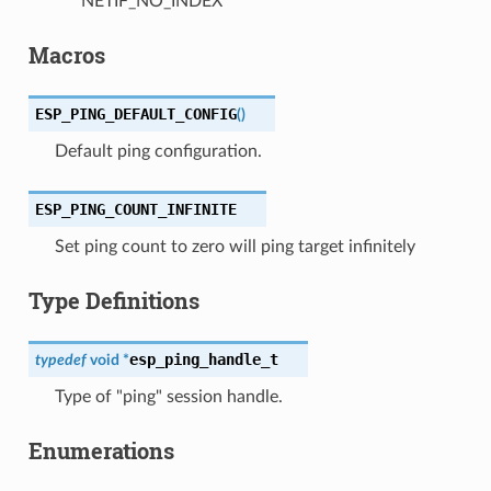
NETIF_NO_INDEX
Macros
ESP_PING_DEFAULT_CONFIG
(
)
Default ping configuration.
ESP_PING_COUNT_INFINITE
Set ping count to zero will ping target infinitely
Type Definitions
esp_ping_handle_t
typedef
void
*
Type of "ping" session handle.
Enumerations