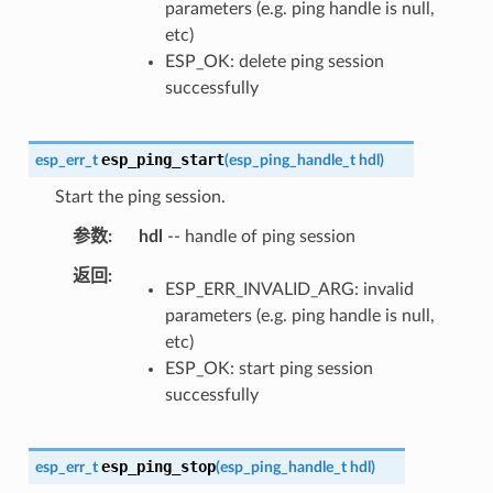
parameters (e.g. ping handle is null,
etc)
ESP_OK: delete ping session
successfully
esp_ping_start
esp_err_t
(
esp_ping_handle_t
hdl
)
Start the ping session.
参数
hdl
-- handle of ping session
返回
ESP_ERR_INVALID_ARG: invalid
parameters (e.g. ping handle is null,
etc)
ESP_OK: start ping session
successfully
esp_ping_stop
esp_err_t
(
esp_ping_handle_t
hdl
)