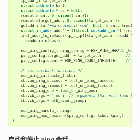
ip_addr_t
target_addr
;
struct
addrinfo
hint
;
struct
addrinfo
*
res
=
NULL
;
memset
(
&
hint
,
0
,
sizeof
(
hint
));
memset
(
&
target_addr
,
0
,
sizeof
(
target_addr
));
getaddrinfo
(
"www.espressif.com"
,
NULL
,
&
hint
,
&
res
);
struct
in_addr
addr4
=
((
struct
sockaddr_in
*
)
(
res
->
a
inet_addr_to_ip4addr
(
ip_2_ip4
(
&
target_addr
),
&
addr4
);
freeaddrinfo
(
res
);
esp_ping_config_t
ping_config
=
ESP_PING_DEFAULT_CONFI
ping_config
.
target_addr
=
target_addr
;
// tar
ping_config
.
count
=
ESP_PING_COUNT_INFINITE
;
// pin
/* set callback functions */
esp_ping_callbacks_t
cbs
;
cbs
.
on_ping_success
=
test_on_ping_success
;
cbs
.
on_ping_timeout
=
test_on_ping_timeout
;
cbs
.
on_ping_end
=
test_on_ping_end
;
cbs
.
cb_args
=
"foo"
;
// arguments that will feed to a
cbs
.
cb_args
=
eth_event_group
;
esp_ping_handle_t
ping
;
esp_ping_new_session
(
&
ping_config
,
&
cbs
,
&
ping
);
}
启动和停止 ping 会话