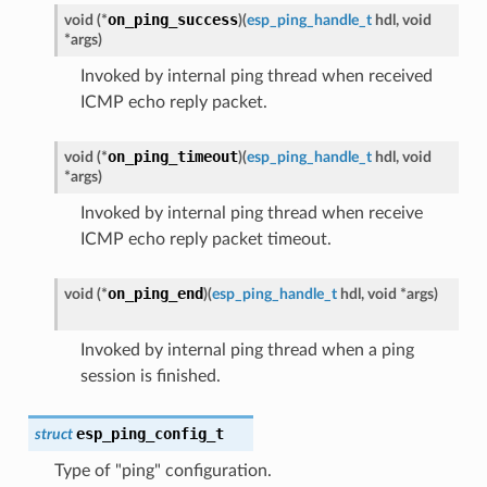
on_ping_success
void
(
*
)
(
esp_ping_handle_t
hdl
,
void
*
args
)
Invoked by internal ping thread when received
ICMP echo reply packet.
on_ping_timeout
void
(
*
)
(
esp_ping_handle_t
hdl
,
void
*
args
)
Invoked by internal ping thread when receive
ICMP echo reply packet timeout.
on_ping_end
void
(
*
)
(
esp_ping_handle_t
hdl
,
void
*
args
)
Invoked by internal ping thread when a ping
session is finished.
esp_ping_config_t
struct
Type of "ping" configuration.