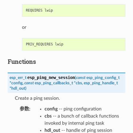
or
Functions
esp_ping_new_session
esp_err_t
(
const
esp_ping_config_t
*
config
,
const
esp_ping_callbacks_t
*
cbs
,
esp_ping_handle_t
*
hdl_out
)
Create a ping session.
参数
config
-- ping configuration
cbs
-- a bunch of callback functions
invoked by internal ping task
hdl_out
-- handle of ping session