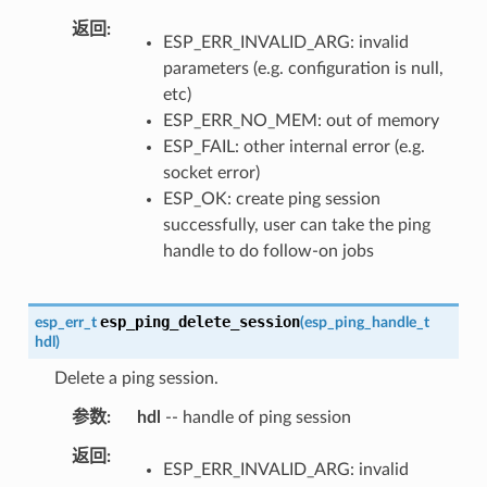
返回
ESP_ERR_INVALID_ARG: invalid
parameters (e.g. configuration is null,
etc)
ESP_ERR_NO_MEM: out of memory
ESP_FAIL: other internal error (e.g.
socket error)
ESP_OK: create ping session
successfully, user can take the ping
handle to do follow-on jobs
esp_ping_delete_session
esp_err_t
(
esp_ping_handle_t
hdl
)
Delete a ping session.
参数
hdl
-- handle of ping session
返回
ESP_ERR_INVALID_ARG: invalid