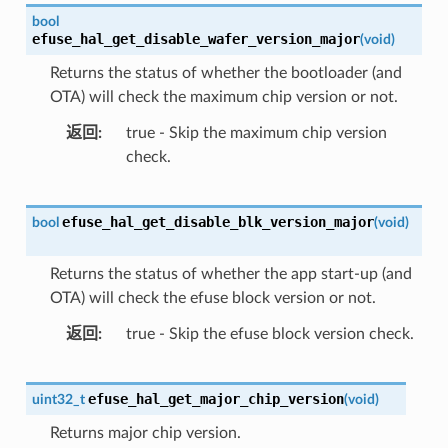
bool
efuse_hal_get_disable_wafer_version_major
(
void
)
Returns the status of whether the bootloader (and
OTA) will check the maximum chip version or not.
返回
true - Skip the maximum chip version
check.
efuse_hal_get_disable_blk_version_major
bool
(
void
)
Returns the status of whether the app start-up (and
OTA) will check the efuse block version or not.
返回
true - Skip the efuse block version check.
efuse_hal_get_major_chip_version
uint32_t
(
void
)
Returns major chip version.