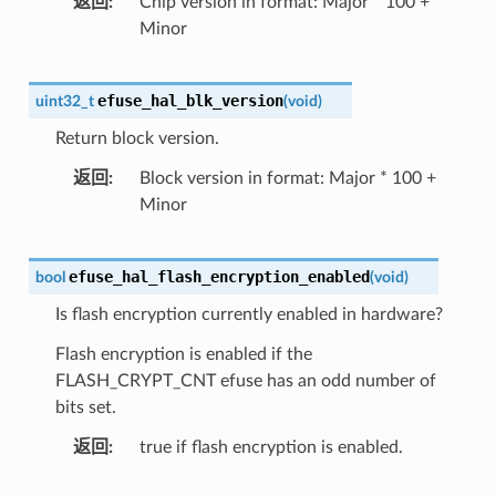
返回
Chip version in format: Major * 100 +
Minor
efuse_hal_blk_version
uint32_t
(
void
)
Return block version.
返回
Block version in format: Major * 100 +
Minor
efuse_hal_flash_encryption_enabled
bool
(
void
)
Is flash encryption currently enabled in hardware?
Flash encryption is enabled if the
FLASH_CRYPT_CNT efuse has an odd number of
bits set.
返回
true if flash encryption is enabled.