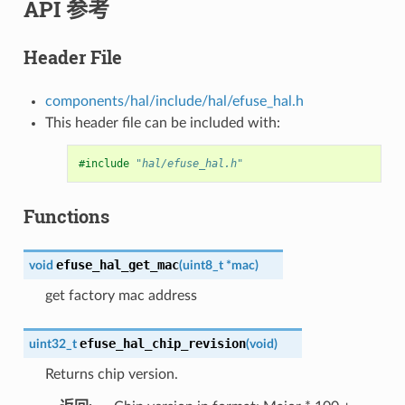
API 参考
Header File
components/hal/include/hal/efuse_hal.h
This header file can be included with:
#include
"hal/efuse_hal.h"
Functions
efuse_hal_get_mac
void
(
uint8_t
*
mac
)
get factory mac address
efuse_hal_chip_revision
uint32_t
(
void
)
Returns chip version.