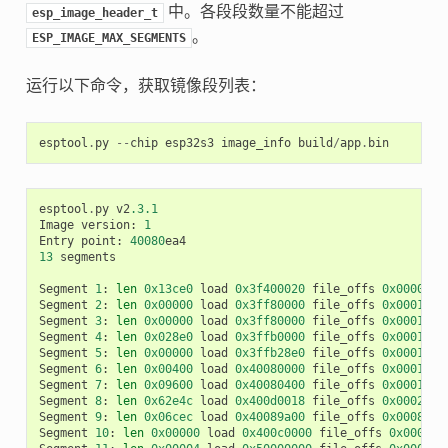
中。各段段数量不能超过
esp_image_header_t
。
ESP_IMAGE_MAX_SEGMENTS
运行以下命令，获取镜像段列表：
esptool
.
py
--
chip
esp32s3
image_info
build
/
app
.
bin
esptool
.
py
v2
.3.1
Image
version
:
1
Entry
point
:
40080
ea4
13
segments
Segment
1
:
len
0x13ce0
load
0x3f400020
file_offs
0x0000001
Segment
2
:
len
0x00000
load
0x3ff80000
file_offs
0x00013d0
Segment
3
:
len
0x00000
load
0x3ff80000
file_offs
0x00013d0
Segment
4
:
len
0x028e0
load
0x3ffb0000
file_offs
0x00013d1
Segment
5
:
len
0x00000
load
0x3ffb28e0
file_offs
0x000165f
Segment
6
:
len
0x00400
load
0x40080000
file_offs
0x0001660
Segment
7
:
len
0x09600
load
0x40080400
file_offs
0x00016a0
Segment
8
:
len
0x62e4c
load
0x400d0018
file_offs
0x0002001
Segment
9
:
len
0x06cec
load
0x40089a00
file_offs
0x00082e6
Segment
10
:
len
0x00000
load
0x400c0000
file_offs
0x00089b