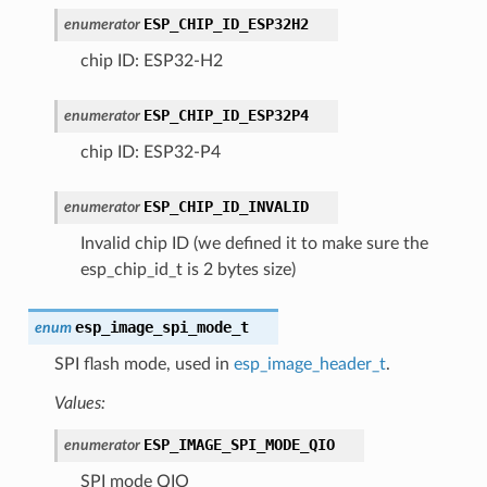
ESP_CHIP_ID_ESP32H2
enumerator
chip ID: ESP32-H2
ESP_CHIP_ID_ESP32P4
enumerator
chip ID: ESP32-P4
ESP_CHIP_ID_INVALID
enumerator
Invalid chip ID (we defined it to make sure the
esp_chip_id_t is 2 bytes size)
esp_image_spi_mode_t
enum
SPI flash mode, used in
esp_image_header_t
.
Values:
ESP_IMAGE_SPI_MODE_QIO
enumerator
SPI mode QIO