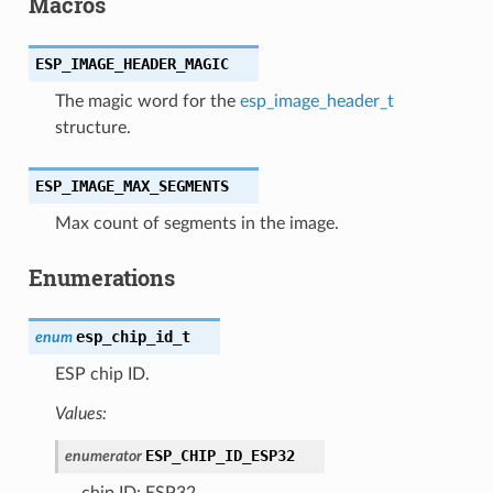
Macros
ESP_IMAGE_HEADER_MAGIC
The magic word for the
esp_image_header_t
structure.
ESP_IMAGE_MAX_SEGMENTS
Max count of segments in the image.
Enumerations
esp_chip_id_t
enum
ESP chip ID.
Values:
ESP_CHIP_ID_ESP32
enumerator
chip ID: ESP32