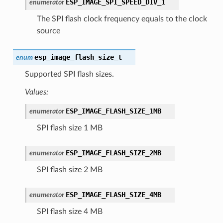
ESP_IMAGE_SPI_SPEED_DIV_1
enumerator
The SPI flash clock frequency equals to the clock
source
esp_image_flash_size_t
enum
Supported SPI flash sizes.
Values:
ESP_IMAGE_FLASH_SIZE_1MB
enumerator
SPI flash size 1 MB
ESP_IMAGE_FLASH_SIZE_2MB
enumerator
SPI flash size 2 MB
ESP_IMAGE_FLASH_SIZE_4MB
enumerator
SPI flash size 4 MB