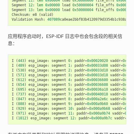
Segment
11
:
len
0x00004
load
0x50000000
file_offs
0x00089b
Segment
12
:
len
0x00000
load
0x50000004
file_offs
0x00089b
Segment
13
:
len
0x00000
load
0x50000004
file_offs
0x00089b
Checksum
:
e8
(
valid
)
Validation
Hash
:
407089
ca0eae2bbf83b4120979d3354b1c938a49c
应用程序启动时，ESP-IDF 日志中也会包含段的相关信
息：
I
(
443
)
esp_image
:
segment
0
:
paddr
=
0x00020020
vaddr
=
0x3f4
I
(
489
)
esp_image
:
segment
1
:
paddr
=
0x00033d08
vaddr
=
0x3ff
I
(
530
)
esp_image
:
segment
2
:
paddr
=
0x00033d10
vaddr
=
0x3ff
I
(
571
)
esp_image
:
segment
3
:
paddr
=
0x00033d18
vaddr
=
0x3ff
I
(
612
)
esp_image
:
segment
4
:
paddr
=
0x00036600
vaddr
=
0x3ff
I
(
654
)
esp_image
:
segment
5
:
paddr
=
0x00036608
vaddr
=
0x400
I
(
695
)
esp_image
:
segment
6
:
paddr
=
0x00036a10
vaddr
=
0x400
I
(
737
)
esp_image
:
segment
7
:
paddr
=
0x00040018
vaddr
=
0x400
I
(
847
)
esp_image
:
segment
8
:
paddr
=
0x000a2e6c
vaddr
=
0x400
I
(
888
)
esp_image
:
segment
9
:
paddr
=
0x000a9b60
vaddr
=
0x400
I
(
929
)
esp_image
:
segment
10
:
paddr
=
0x000a9b68
vaddr
=
0x50
I
(
971
)
esp_image
:
segment
11
:
paddr
=
0x000a9b74
vaddr
=
0x50
I
(
1012
)
esp_image
:
segment
12
:
paddr
=
0x000a9b7c
vaddr
=
0x5