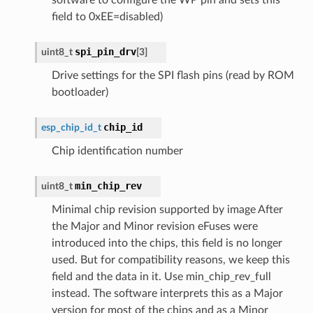
field to 0xEE=disabled)
spi_pin_drv
uint8_t
[
3
]
Drive settings for the SPI flash pins (read by ROM
bootloader)
chip_id
esp_chip_id_t
Chip identification number
min_chip_rev
uint8_t
Minimal chip revision supported by image After
the Major and Minor revision eFuses were
introduced into the chips, this field is no longer
used. But for compatibility reasons, we keep this
field and the data in it. Use min_chip_rev_full
instead. The software interprets this as a Major
version for most of the chips and as a Minor