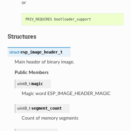
or
Structures
esp_image_header_t
struct
Main header of binary image.
Public Members
magic
uint8_t
Magic word ESP_IMAGE_HEADER_MAGIC
segment_count
uint8_t
Count of memory segments