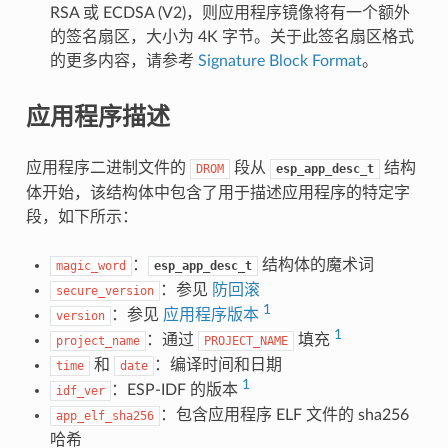
RSA 或 ECDSA (V2)，则应用程序镜像将有一个额外
的签名扇区，大小为 4K 字节。关于此签名扇区格式
的更多内容，请参考
Signature Block Format
。
应用程序描述
应用程序二进制文件的
段从
结构
DROM
esp_app_desc_t
体开始，该结构体中包含了用于描述应用程序的特定字
段，如下所示：
：
结构体的魔术词
magic_word
esp_app_desc_t
：参见
防回滚
secure_version
1
：参见
应用程序版本
version
1
：通过
填充
project_name
PROJECT_NAME
和
：编译时间和日期
time
date
1
：ESP-IDF 的版本
idf_ver
：包含应用程序 ELF 文件的 sha256
app_elf_sha256
哈希