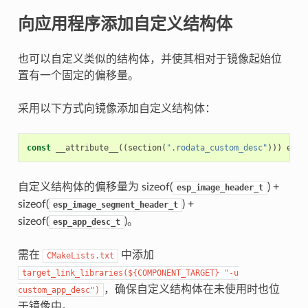
向应用程序添加自定义结构体
也可以自定义类似的结构体，并使其相对于镜像起始位
置有一个固定的偏移量。
采用以下方式向镜像添加自定义结构体：
const
__attribute__
((
section
(
".rodata_custom_desc"
)))
esp_
自定义结构体的偏移量为 sizeof(
) +
esp_image_header_t
sizeof(
) +
esp_image_segment_header_t
sizeof(
)。
esp_app_desc_t
需在
中添加
CMakeLists.txt
target_link_libraries(${COMPONENT_TARGET}
"-u
，确保自定义结构体在未使用时也位
custom_app_desc")
于镜像中。