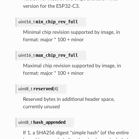
version for the ESP32-C3.
min_chip_rev_full
uint16_t
Minimal chip revision supported by image, in
format: major * 100 + minor
max_chip_rev_full
uint16_t
Maximal chip revision supported by image, in
format: major * 100 + minor
reserved
uint8_t
[
4
]
Reserved bytes in additional header space,
currently unused
hash_appended
uint8_t
If 1, a SHA256 digest "simple hash" (of the entire