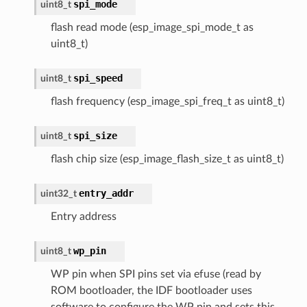
spi_mode
uint8_t
flash read mode (esp_image_spi_mode_t as
uint8_t)
spi_speed
uint8_t
flash frequency (esp_image_spi_freq_t as uint8_t)
spi_size
uint8_t
flash chip size (esp_image_flash_size_t as uint8_t)
entry_addr
uint32_t
Entry address
wp_pin
uint8_t
WP pin when SPI pins set via efuse (read by
ROM bootloader, the IDF bootloader uses
software to configure the WP pin and sets this