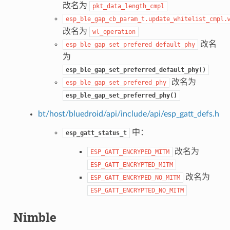
改名为
pkt_data_length_cmpl
esp_ble_gap_cb_param_t.update_whitelist_cmpl.
改名为
wl_operation
改名
esp_ble_gap_set_prefered_default_phy
为
esp_ble_gap_set_preferred_default_phy()
改名为
esp_ble_gap_set_prefered_phy
esp_ble_gap_set_preferred_phy()
bt/host/bluedroid/api/include/api/esp_gatt_defs.h
中：
esp_gatt_status_t
改名为
ESP_GATT_ENCRYPED_MITM
ESP_GATT_ENCRYPTED_MITM
改名为
ESP_GATT_ENCRYPED_NO_MITM
ESP_GATT_ENCRYPTED_NO_MITM
Nimble