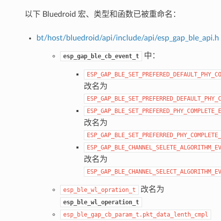
以下 Bluedroid 宏、类型和函数已被重命名：
bt/host/bluedroid/api/include/api/esp_gap_ble_api.h
中：
esp_gap_ble_cb_event_t
ESP_GAP_BLE_SET_PREFERED_DEFAULT_PHY_C
改名为
ESP_GAP_BLE_SET_PREFERRED_DEFAULT_PHY_
ESP_GAP_BLE_SET_PREFERED_PHY_COMPLETE_
改名为
ESP_GAP_BLE_SET_PREFERRED_PHY_COMPLETE
ESP_GAP_BLE_CHANNEL_SELETE_ALGORITHM_E
改名为
ESP_GAP_BLE_CHANNEL_SELECT_ALGORITHM_E
改名为
esp_ble_wl_opration_t
esp_ble_wl_operation_t
esp_ble_gap_cb_param_t.pkt_data_lenth_cmpl