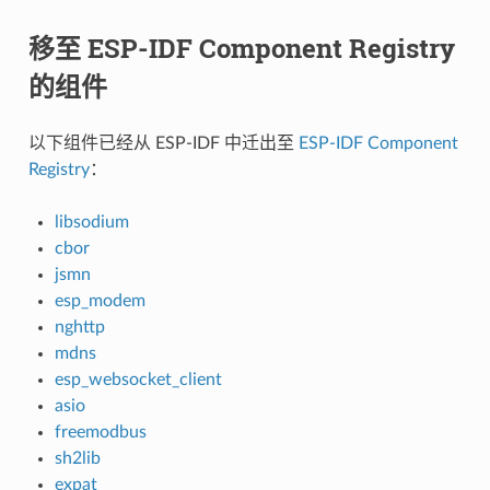
移至 ESP-IDF Component Registry
的组件
以下组件已经从 ESP-IDF 中迁出至
ESP-IDF Component
Registry
：
libsodium
cbor
jsmn
esp_modem
nghttp
mdns
esp_websocket_client
asio
freemodbus
sh2lib
expat