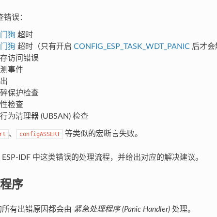
查错误：
门狗
超时
门狗
超时（只有开启
CONFIG_ESP_TASK_WDT_PANIC
后才会
存访问错误
测事件
出
碎保护检查
性检查
行为清理器 (UBSAN) 检查
、
等类似的宏断言失败。
rt
configASSERT
 ESP-IDF 中这类错误的处理流程，并给出对应的解决建议。
程序
的所有出错原因都会由
紧急处理程序 (Panic Handler)
处理。