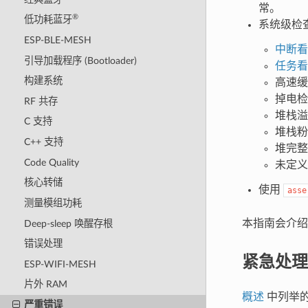
常。
®
低功耗蓝牙
系统级检
ESP-BLE-MESH
中断看
引导加载程序 (Bootloader)
任务看
构建系统
高速缓
掉电检
RF 共存
堆栈溢
C 支持
堆栈粉
C++ 支持
堆完整
Code Quality
未定义
核心转储
使用
asse
测量模组功耗
本指南会介绍
Deep-sleep 唤醒存根
错误处理
紧急处理
ESP-WIFI-MESH
片外 RAM
概述
中列举
严重错误