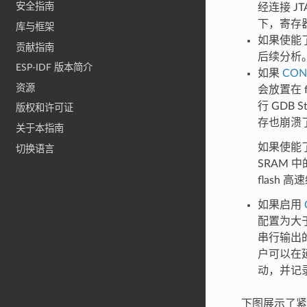
安全指南
经连接 
下，寄存器
库与框架
如果使能
贡献指南
后续分析
ESP-IDF 版本简介
如果
CON
资源
会放置在 f
行 GDB 
版权和许可证
存也崩溃
关于本指南
如果使能了
切换语言
SRAM 
flash
如果启用
配置为大
串行输出
户可以在
动，并记
下图展示了紧