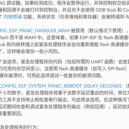
JTAG 调试器。如果检测成功，程序会暂停运行，并将控制权交给
和回溯不会被打印到控制台，并且也不会使用 GDB Stub 和 Cor
了
内核转储
功能，系统状态（任务堆栈和寄存器）会被转储到 flash
。
FIG_ESP_PANIC_HANDLER_IRAM
被禁用（默认情况下禁用）
lash 而不是 IRAM 中。这意味着，如果 ESP-IDF 在 flash
Stub 和内核转储之前紧急处理程序会自动重新使能 flash 高速缓存。
了，这样做会增加一些小风险。
该选项，紧急处理程序的代码（包括所需的 UART 函数）会放置在
中的可用内存空间变小。当禁用 flash 高速缓存（如写入 SPI fla
 高速缓存崩溃时，可用此选项调试一些复杂的崩溃问题。
CONFIG_ESP_SYSTEM_PANIC_REBOOT_DELAY_SECONDS
（
于 0 的数字，紧急处理程序将基于该数字延迟重启的时间，单位
的工具不支持停止和检查串行输出，可启用该选项。在这种情况
延迟期间检查和调试紧急处理程序的输出（例如回溯）。延迟结
录重置原因。
急处理程序的行为：