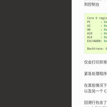
到控制台
Core
0
regi
PC
:
0
A2
:
0
A6
:
0
A10
:
0
A14
:
0
EXCVADDR
:
0
Backtrace
:
仅会打印异常
紧急处理程
在某些情况下，
以及另一个 
回溯行包含了