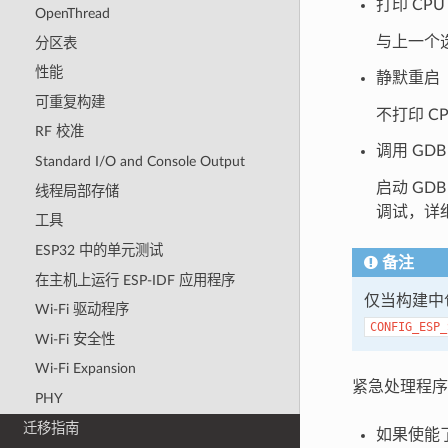
打印 CP
OpenThread
与上一个
分区表
性能
静默重启
可重复构建
不打印 
RF 校准
调用 GDB 
Standard I/O and Console Output
启动 GD
线程局部存储
调试，详
工具
ESP32 中的单元测试
备注
在主机上运行 ESP-IDF 应用程序
仅当构建中
Wi-Fi 驱动程序
CONFIG_ESP_
Wi-Fi 安全性
Wi-Fi Expansion
紧急处理程序
PHY
迁移指南
如果使能