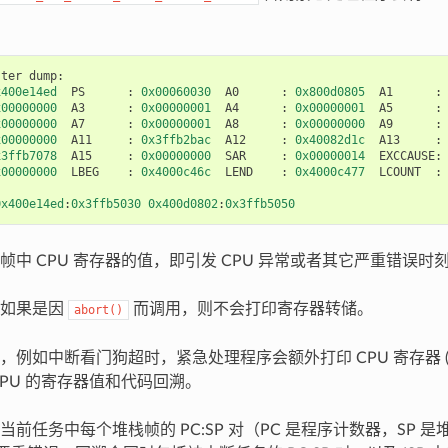
ster
dump
:
x400e14ed
PS
:
0x00060030
A0
:
0x800d0805
A1
:
x00000000
A3
:
0x00000001
A4
:
0x00000001
A5
:
x00000000
A7
:
0x00000001
A8
:
0x00000000
A9
:
x00000000
A11
:
0x3ffb2bac
A12
:
0x40082d1c
A13
:
x3ffb7078
A15
:
0x00000000
SAR
:
0x00000014
EXCCAUSE
:
x00000000
LBEG
:
0x4000c46c
LEND
:
0x4000c477
LCOUNT
:
0x400e14ed
:
0x3ffb5030
0x400d0802
:
0x3ffb5050
帧中 CPU 寄存器的值，即引发 CPU 异常或者其它严重错误时
序如果是因
而调用，则不会打印寄存器转储。
abort()
例如中断看门狗超时，紧急处理程序会额外打印 CPU 寄存器 (EPC
CPU 的寄存器值和代码回溯。
当前任务中每个堆栈帧的 PC:SP 对（PC 是程序计数器，SP 