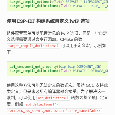
target_compile_options
(
${
lwip
}
PRIVATE
"-I${PROJECT_DIR}/m
target_compile_definitions
(
${
lwip
}
PRIVATE
"-DESP_IDF_LWIP
使用 ESP-IDF 构建系统自定义 lwIP 选项
组件配置菜单可以配置常见的 lwIP 选项，但是一些自定
义选项需要通过命令行添加。CMake 函数
可以用于定义宏，示例如
target_compile_definitions()
下：
idf_component_get_property
(
lwip
lwip
COMPONENT_LIB
)
target_compile_definitions
(
${
lwip
}
PRIVATE
"-DETHARP_SUPPO
使用这种方法可能无法定义函数式宏。虽然 GCC 支持此
类定义，但是未必所有编译器都会接受。为了解决这一
限制，可以使用
函数为整个项目定义
add_definitions()
宏，例如
add_definitions("-
DFALLBACK_DNS_SERVER_ADDRESS(addr)=\"IP_ADDR4((addr),