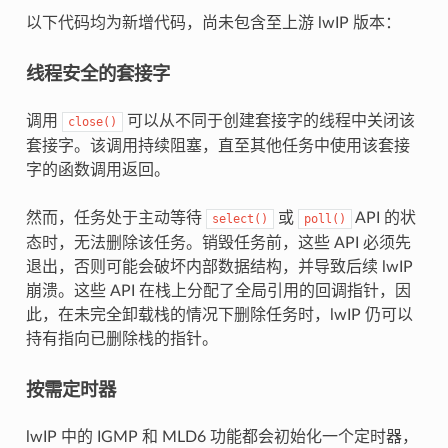
以下代码均为新增代码，尚未包含至上游 lwIP 版本：
线程安全的套接字
调用
可以从不同于创建套接字的线程中关闭该
close()
套接字。该调用持续阻塞，直至其他任务中使用该套接
字的函数调用返回。
然而，任务处于主动等待
或
API 的状
select()
poll()
态时，无法删除该任务。销毁任务前，这些 API 必须先
退出，否则可能会破坏内部数据结构，并导致后续 lwIP
崩溃。这些 API 在栈上分配了全局引用的回调指针，因
此，在未完全卸载栈的情况下删除任务时，lwIP 仍可以
持有指向已删除栈的指针。
按需定时器
lwIP 中的 IGMP 和 MLD6 功能都会初始化一个定时器，