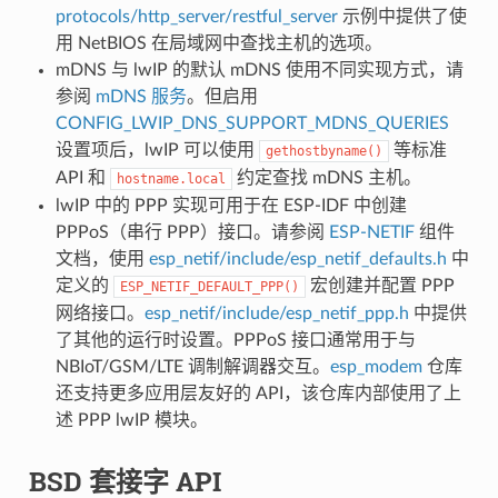
protocols/http_server/restful_server
示例中提供了使
用 NetBIOS 在局域网中查找主机的选项。
mDNS 与 lwIP 的默认 mDNS 使用不同实现方式，请
参阅
mDNS 服务
。但启用
CONFIG_LWIP_DNS_SUPPORT_MDNS_QUERIES
设置项后，lwIP 可以使用
等标准
gethostbyname()
API 和
约定查找 mDNS 主机。
hostname.local
lwIP 中的 PPP 实现可用于在 ESP-IDF 中创建
PPPoS（串行 PPP）接口。请参阅
ESP-NETIF
组件
文档，使用
esp_netif/include/esp_netif_defaults.h
中
定义的
宏创建并配置 PPP
ESP_NETIF_DEFAULT_PPP()
网络接口。
esp_netif/include/esp_netif_ppp.h
中提供
了其他的运行时设置。PPPoS 接口通常用于与
NBIoT/GSM/LTE 调制解调器交互。
esp_modem
仓库
还支持更多应用层友好的 API，该仓库内部使用了上
述 PPP lwIP 模块。
BSD 套接字 API