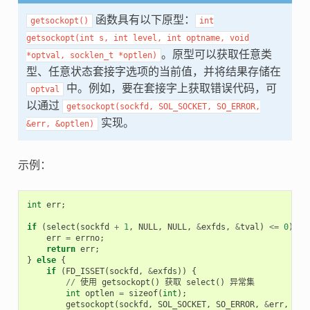
函数具有以下原型：
getsockopt()
int
getsockopt(int
s,
int
level,
int
optname,
void
。原型可以获取任意类
*optval,
socklen_t
*optlen)
型、任意状态套接字选项的当前值，并将结果存储在
中。例如，要在套接字上获取错误代码，可
optval
以通过
getsockopt(sockfd,
SOL_SOCKET,
SO_ERROR,
实现。
&err,
&optlen)
示例：
int
err
;
if
(
select
(
sockfd
+
1
,
NULL
,
NULL
,
&
exfds
,
&
tval
)
<=
0
)
{
err
=
errno
;
return
err
;
}
else
{
if
(
FD_ISSET
(
sockfd
,
&
exfds
))
{
//
使用
getsockopt
()
获取
select
()
异常集
int
optlen
=
sizeof
(
int
);
getsockopt
(
sockfd
,
SOL_SOCKET
,
SO_ERROR
,
&
err
,
&
op