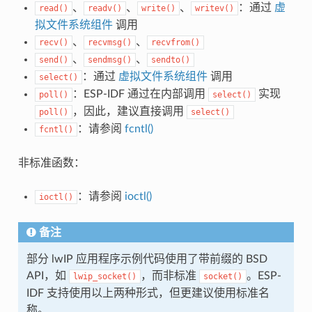
、
、
、
：通过
虚
read()
readv()
write()
writev()
拟文件系统组件
调用
、
、
recv()
recvmsg()
recvfrom()
、
、
send()
sendmsg()
sendto()
：通过
虚拟文件系统组件
调用
select()
：ESP-IDF 通过在内部调用
实现
poll()
select()
，因此，建议直接调用
poll()
select()
：请参阅
fcntl()
fcntl()
非标准函数：
：请参阅
ioctl()
ioctl()
备注
部分 lwIP 应用程序示例代码使用了带前缀的 BSD
API，如
，而非标准
。ESP-
lwip_socket()
socket()
IDF 支持使用以上两种形式，但更建议使用标准名
称。