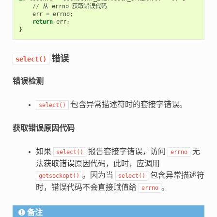
//
从
errno
获取错误代码
err
=
errno
;
return
err
;
}
错误
select()
错误检测
包含异常描述符时的套接字错误。
select()
获取错误原因代码
如果
报告套接字错误，访问
无
select()
errno
法获取错误原因代码，此时，应调用
。因为当
包含异常描述符
getsockopt()
select()
时，错误代码不会直接赋值给
。
errno
备注