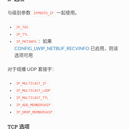
与级别参数
一起使用。
IPPROTO_IP
IP_TOS
IP_TTL
：如果
IP_PKTINFO
CONFIG_LWIP_NETBUF_RECVINFO
已启用，则该
选项可用
对于组播 UDP 套接字：
IP_MULTICAST_IF
IP_MULTICAST_LOOP
IP_MULTICAST_TTL
IP_ADD_MEMBERSHIP
IP_DROP_MEMBERSHIP
TCP 选项