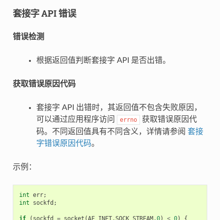
套接字 API 错误
错误检测
根据返回值判断套接字 API 是否出错。
获取错误原因代码
套接字 API 出错时，其返回值不包含失败原因，
可以通过应用程序访问
获取错误原因代
errno
码。不同返回值具有不同含义，详情请参阅
套接
字错误原因代码
。
示例：
int
err
;
int
sockfd
;
if
(
sockfd
=
socket
(
AF_INET
,
SOCK_STREAM
,
0
)
<
0
)
{