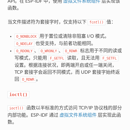
API。在 ESP-IDF 中，使用
虚拟文件系统组件
层实现该
函数。
当文件描述符为套接字时，仅支持以下
值：
fcntl()
用于置位或清除非阻塞 I/O 模式。
O_NONBLOCK
也受支持，与前者功能相同。
O_NDELAY
、
、
标志用于不同的读或
O_RDONLY
O_WRONLY
O_RDWR
写模式，只能用
读取，且无法用
F_GETFL
F_SETFL
设置。根据连接状况，即两端开启或任一端关闭，
TCP 套接字会返回不同模式，而 UDP 套接字始终返
回
。
O_RDWR
ioctl()
函数以半标准的方式访问 TCP/IP 协议栈的部分
ioctl()
内部功能。ESP-IDF 通过
虚拟文件系统组件
层实现此函
数。