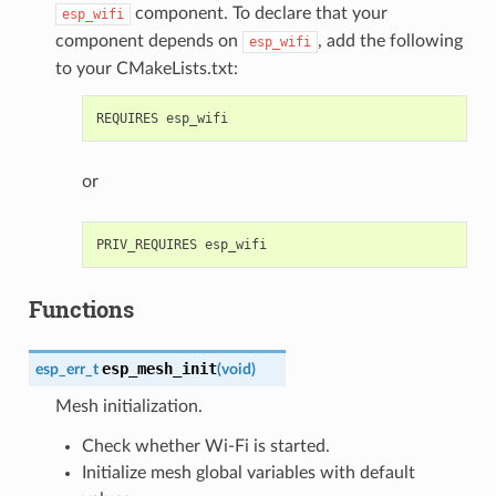
component. To declare that your
esp_wifi
component depends on
, add the following
esp_wifi
to your CMakeLists.txt:
or
Functions
esp_mesh_init
esp_err_t
(
void
)
Mesh initialization.
Check whether Wi-Fi is started.
Initialize mesh global variables with default