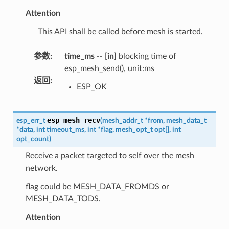
Attention
This API shall be called before mesh is started.
参数
:
time_ms
--
[in]
blocking time of
esp_mesh_send(), unit:ms
返回
:
ESP_OK
esp_mesh_recv
esp_err_t
(
mesh_addr_t
*
from
,
mesh_data_t
*
data
,
int
timeout_ms
,
int
*
flag
,
mesh_opt_t
opt
[
]
,
int
opt_count
)
Receive a packet targeted to self over the mesh
network.
flag could be MESH_DATA_FROMDS or
MESH_DATA_TODS.
Attention