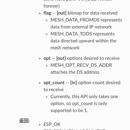
forever)
flag
--
[out]
bitmap for data received
MESH_DATA_FROMDS represents
data from external IP network
MESH_DATA_TODS represents
data directed upward within the
mesh network
opt
--
[out]
options desired to receive
MESH_OPT_RECV_DS_ADDR
attaches the DS address
opt_count
--
[in]
option count desired
to receive
Currently, this API only takes one
option, so opt_count is only
supported to be 1.
返回
:
ESP_OK