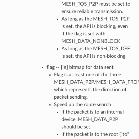
MESH_TOS_P2P must be set to
ensure reliable transmission.
As long as the MESH_TOS_P2P
is set, the API is blocking, even
if the flag is set with
MESH_DATA_NONBLOCK.
As long as the MESH_TOS_DEF
is set, the API is non-blocking.
flag
--
[in]
bitmap for data sent
Flag is at least one of the three
MESH_DATA_P2P/MESH_DATA_FRO
which represents the direction of
packet sending.
Speed up the route search
If the packet is to an internal
device, MESH_DATA_P2P
should be set.
If the packet is to the root ("to"