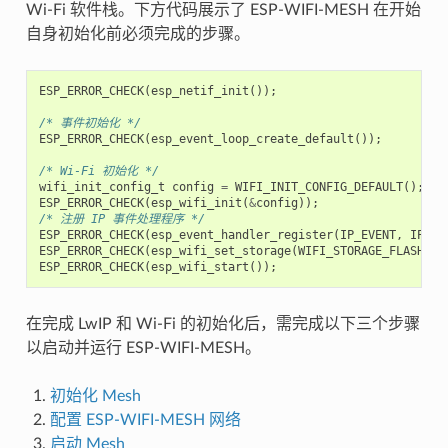
Wi-Fi 软件栈。下方代码展示了 ESP-WIFI-MESH 在开始
自身初始化前必须完成的步骤。
ESP_ERROR_CHECK
(
esp_netif_init
());
/* 事件初始化 */
ESP_ERROR_CHECK
(
esp_event_loop_create_default
());
/* Wi-Fi 初始化 */
wifi_init_config_t
config
=
WIFI_INIT_CONFIG_DEFAULT
();
ESP_ERROR_CHECK
(
esp_wifi_init
(
&
config
));
/* 注册 IP 事件处理程序 */
ESP_ERROR_CHECK
(
esp_event_handler_register
(
IP_EVENT
,
IP_EV
ESP_ERROR_CHECK
(
esp_wifi_set_storage
(
WIFI_STORAGE_FLASH
));
ESP_ERROR_CHECK
(
esp_wifi_start
());
在完成 LwIP 和 Wi-Fi 的初始化后，需完成以下三个步骤
以启动并运行 ESP-WIFI-MESH。
初始化 Mesh
配置 ESP-WIFI-MESH 网络
启动 Mesh