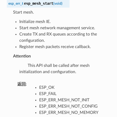
esp_mesh_start
esp_err_t
(
void
)
Start mesh.
Initialize mesh IE.
Start mesh network management service.
Create TX and RX queues according to the
configuration.
Register mesh packets receive callback.
Attention
This API shall be called after mesh
initialization and configuration.
返回
:
ESP_OK
ESP_FAIL
ESP_ERR_MESH_NOT_INIT
ESP_ERR_MESH_NOT_CONFIG
ESP_ERR_MESH_NO_MEMORY