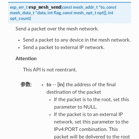
esp_mesh_send
esp_err_t
(
const
mesh_addr_t
*
to
,
const
mesh_data_t
*
data
,
int
flag
,
const
mesh_opt_t
opt
[
]
,
int
opt_count
)
Send a packet over the mesh network.
Send a packet to any device in the mesh network.
Send a packet to external IP network.
Attention
This API is not reentrant.
参数
:
to
--
[in]
the address of the final
destination of the packet
If the packet is to the root, set this
parameter to NULL.
If the packet is to an external IP
network, set this parameter to the
IPv4:PORT combination. This
packet will be delivered to the root