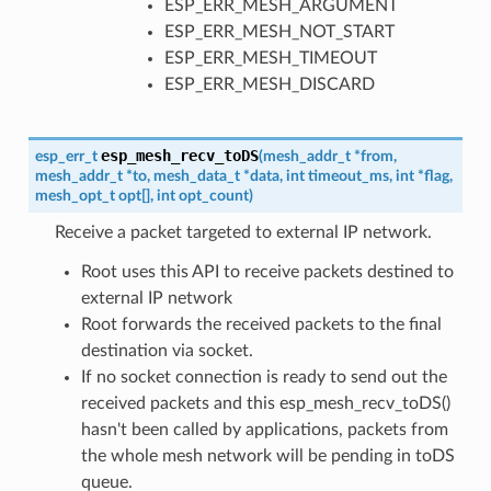
ESP_ERR_MESH_ARGUMENT
ESP_ERR_MESH_NOT_START
ESP_ERR_MESH_TIMEOUT
ESP_ERR_MESH_DISCARD
esp_mesh_recv_toDS
esp_err_t
(
mesh_addr_t
*
from
,
mesh_addr_t
*
to
,
mesh_data_t
*
data
,
int
timeout_ms
,
int
*
flag
,
mesh_opt_t
opt
[
]
,
int
opt_count
)
Receive a packet targeted to external IP network.
Root uses this API to receive packets destined to
external IP network
Root forwards the received packets to the final
destination via socket.
If no socket connection is ready to send out the
received packets and this esp_mesh_recv_toDS()
hasn't been called by applications, packets from
the whole mesh network will be pending in toDS
queue.