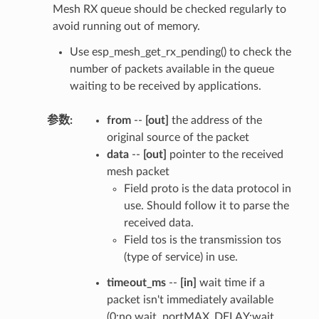
Mesh RX queue should be checked regularly to
avoid running out of memory.
Use esp_mesh_get_rx_pending() to check the
number of packets available in the queue
waiting to be received by applications.
参数
:
from
--
[out]
the address of the
original source of the packet
data
--
[out]
pointer to the received
mesh packet
Field proto is the data protocol in
use. Should follow it to parse the
received data.
Field tos is the transmission tos
(type of service) in use.
timeout_ms
--
[in]
wait time if a
packet isn't immediately available
(0:no wait, portMAX_DELAY:wait