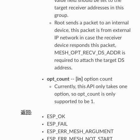
value field should be set to the
target receiver addresses in this
group.
Root sends a packet to an internal
device, this packet is from external
IP network in case the receiver
device responds this packet,
MESH_OPT_RECV_DS_ADDR is
required to attach the target DS
address.
opt_count
--
[in]
option count
Currently, this API only takes one
option, so opt_count is only
supported to be 1.
返回
:
ESP_OK
ESP_FAIL
ESP_ERR_MESH_ARGUMENT
ESP_ERR_MESH_NOT_START