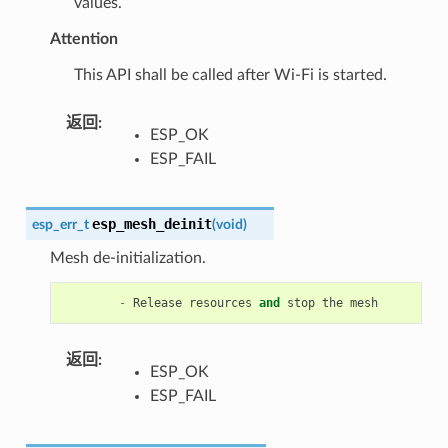
values.
Attention
This API shall be called after Wi-Fi is started.
返回
:
ESP_OK
ESP_FAIL
esp_mesh_deinit
esp_err_t
(
void
)
Mesh de-initialization.
-
Release
resources
and
stop
the
mesh
返回
:
ESP_OK
ESP_FAIL