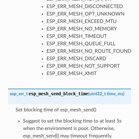
ESP_ERR_MESH_DISCONNECTED
ESP_ERR_MESH_OPT_UNKNOWN
ESP_ERR_MESH_EXCEED_MTU
ESP_ERR_MESH_NO_MEMORY
ESP_ERR_MESH_TIMEOUT
ESP_ERR_MESH_QUEUE_FULL
ESP_ERR_MESH_NO_ROUTE_FOUND
ESP_ERR_MESH_DISCARD
ESP_ERR_MESH_NOT_SUPPORT
ESP_ERR_MESH_XMIT
esp_mesh_send_block_time
esp_err_t
(
uint32_t
time_ms
)
Set blocking time of esp_mesh_send()
Suggest to set the blocking time to at least 5s
when the environment is poor. Otherwise,
esp_mesh_send() may timeout frequently.