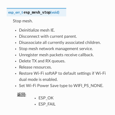
esp_mesh_stop
esp_err_t
(
void
)
Stop mesh.
Deinitialize mesh IE.
Disconnect with current parent.
Disassociate all currently associated children.
Stop mesh network management service.
Unregister mesh packets receive callback.
Delete TX and RX queues.
Release resources.
Restore Wi-Fi softAP to default settings if Wi-Fi
dual mode is enabled.
Set Wi-Fi Power Save type to WIFI_PS_NONE.
返回
:
ESP_OK
ESP_FAIL