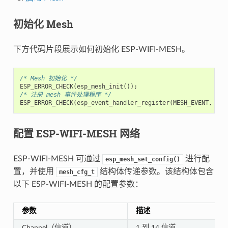
初始化 Mesh
下方代码片段展示如何初始化 ESP-WIFI-MESH。
/* Mesh 初始化 */
ESP_ERROR_CHECK
(
esp_mesh_init
());
/* 注册 mesh 事件处理程序 */
ESP_ERROR_CHECK
(
esp_event_handler_register
(
MESH_EVENT
,
ESP
配置 ESP-WIFI-MESH 网络
ESP-WIFI-MESH 可通过
进行配
esp_mesh_set_config()
置，并使用
结构体传递参数。该结构体包含
mesh_cfg_t
以下 ESP-WIFI-MESH 的配置参数：
参数
描述
Channel（信道）
1 到 14 信道