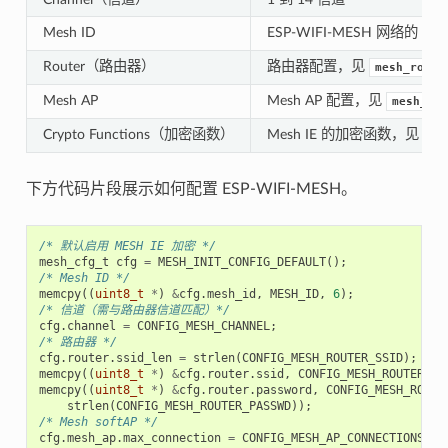
Mesh ID
ESP-WIFI-MESH 网络的 I
Router（路由器）
路由器配置，见
mesh_route
Mesh AP
Mesh AP 配置，见
mesh_ap_
Crypto Functions（加密函数）
Mesh IE 的加密函数，见
me
下方代码片段展示如何配置 ESP-WIFI-MESH。
/* 默认启用 MESH IE 加密 */
mesh_cfg_t
cfg
=
MESH_INIT_CONFIG_DEFAULT
();
/* Mesh ID */
memcpy
((
uint8_t
*
)
&
cfg
.
mesh_id
,
MESH_ID
,
6
);
/* 信道（需与路由器信道匹配）*/
cfg
.
channel
=
CONFIG_MESH_CHANNEL
;
/* 路由器 */
cfg
.
router
.
ssid_len
=
strlen
(
CONFIG_MESH_ROUTER_SSID
);
memcpy
((
uint8_t
*
)
&
cfg
.
router
.
ssid
,
CONFIG_MESH_ROUTER_SS
memcpy
((
uint8_t
*
)
&
cfg
.
router
.
password
,
CONFIG_MESH_ROUTE
strlen
(
CONFIG_MESH_ROUTER_PASSWD
));
/* Mesh softAP */
cfg
.
mesh_ap
.
max_connection
=
CONFIG_MESH_AP_CONNECTIONS
;