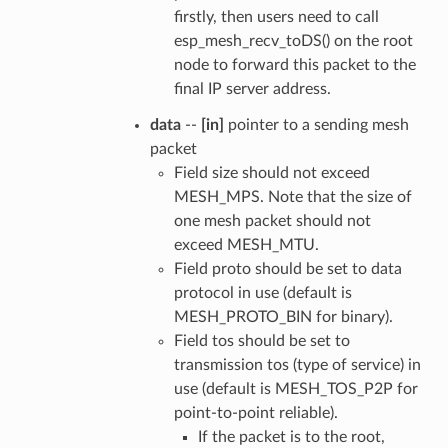
firstly, then users need to call
esp_mesh_recv_toDS() on the root
node to forward this packet to the
final IP server address.
data
--
[in]
pointer to a sending mesh
packet
Field size should not exceed
MESH_MPS. Note that the size of
one mesh packet should not
exceed MESH_MTU.
Field proto should be set to data
protocol in use (default is
MESH_PROTO_BIN for binary).
Field tos should be set to
transmission tos (type of service) in
use (default is MESH_TOS_P2P for
point-to-point reliable).
If the packet is to the root,