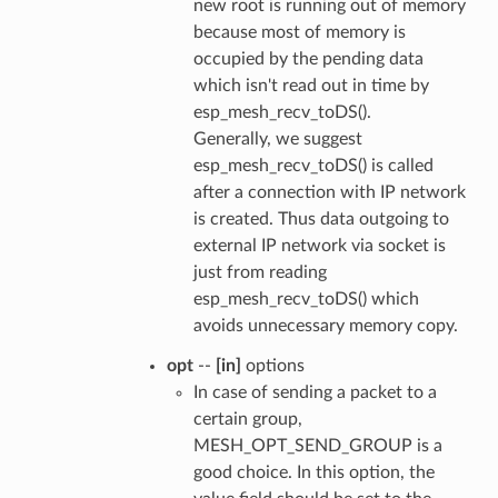
new root is running out of memory
because most of memory is
occupied by the pending data
which isn't read out in time by
esp_mesh_recv_toDS().
Generally, we suggest
esp_mesh_recv_toDS() is called
after a connection with IP network
is created. Thus data outgoing to
external IP network via socket is
just from reading
esp_mesh_recv_toDS() which
avoids unnecessary memory copy.
opt
--
[in]
options
In case of sending a packet to a
certain group,
MESH_OPT_SEND_GROUP is a
good choice. In this option, the