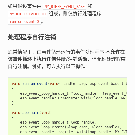
如果假设事件由
和
MY_OTHER_EVENT_BASE
组成，则仅执行处理程序
MY_OTHER_EVENT_ID
。
run_on_event_3
处理程序自行注销
通常情况下，由事件循环运行的事件处理程序
不允许在
该事件循环上执行任何注册/注销活动
，但允许处理程序
自行注销。例如，可以执行以下操作：
void
run_on_event
(
void
*
handler_arg
,
esp_event_base_t
base
{
esp_event_loop_handle_t
*
loop_handle
=
(
esp_event_loop
esp_event_handler_unregister_with
(
*
loop_handle
,
MY_EVE
}
void
app_main
(
void
)
{
esp_event_loop_handle_t
loop_handle
;
esp_event_loop_create
(
&
loop_args
,
&
loop_handle
);
esp_event_handler_register_with
(
loop_handle
,
MY_EVENT_