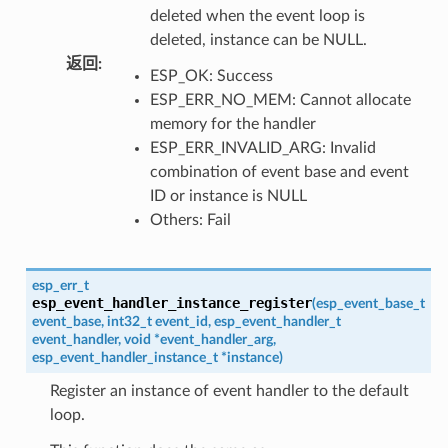
deleted when the event loop is
deleted, instance can be NULL.
返回
:
ESP_OK: Success
ESP_ERR_NO_MEM: Cannot allocate
memory for the handler
ESP_ERR_INVALID_ARG: Invalid
combination of event base and event
ID or instance is NULL
Others: Fail
esp_err_t
esp_event_handler_instance_register
(
esp_event_base_t
event_base
,
int32_t
event_id
,
esp_event_handler_t
event_handler
,
void
*
event_handler_arg
,
esp_event_handler_instance_t
*
instance
)
Register an instance of event handler to the default
loop.