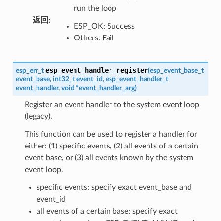
run the loop
返回
:
ESP_OK: Success
Others: Fail
esp_event_handler_register
esp_err_t
(
esp_event_base_t
event_base
,
int32_t
event_id
,
esp_event_handler_t
event_handler
,
void
*
event_handler_arg
)
Register an event handler to the system event loop
(legacy).
This function can be used to register a handler for
either: (1) specific events, (2) all events of a certain
event base, or (3) all events known by the system
event loop.
specific events: specify exact event_base and
event_id
all events of a certain base: specify exact