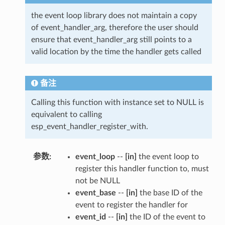
the event loop library does not maintain a copy
of event_handler_arg, therefore the user should
ensure that event_handler_arg still points to a
valid location by the time the handler gets called
备注
Calling this function with instance set to NULL is
equivalent to calling
esp_event_handler_register_with.
参数
:
event_loop
--
[in]
the event loop to
register this handler function to, must
not be NULL
event_base
--
[in]
the base ID of the
event to register the handler for
event_id
--
[in]
the ID of the event to