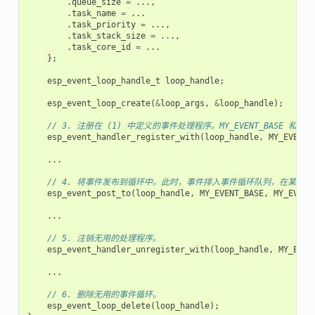
.
queue_size
=
...,
.
task_name
=
...
.
task_priority
=
...,
.
task_stack_size
=
...,
.
task_core_id
=
...
};
esp_event_loop_handle_t
loop_handle
;
esp_event_loop_create
(
&
loop_args
,
&
loop_handle
);
// 3. 注册在 (1) 中定义的事件处理程序。MY_EVENT_BASE 和
esp_event_handler_register_with
(
loop_handle
,
MY_EVENT_
...
// 4. 将事件发布到循环中。此时，事件排入事件循环队列，在某个时刻，事
esp_event_post_to
(
loop_handle
,
MY_EVENT_BASE
,
MY_EVENT
...
// 5. 注销无用的处理程序。
esp_event_handler_unregister_with
(
loop_handle
,
MY_EVEN
...
// 6. 删除无用的事件循环。
esp_event_loop_delete
(
loop_handle
);