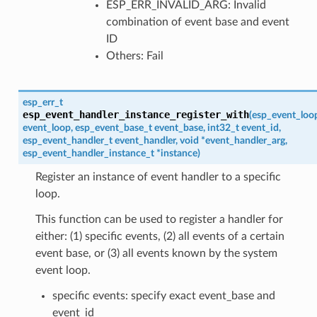
ESP_ERR_INVALID_ARG: Invalid
combination of event base and event
ID
Others: Fail
esp_err_t
esp_event_handler_instance_register_with
(
esp_event_loo
event_loop
,
esp_event_base_t
event_base
,
int32_t
event_id
,
esp_event_handler_t
event_handler
,
void
*
event_handler_arg
,
esp_event_handler_instance_t
*
instance
)
Register an instance of event handler to a specific
loop.
This function can be used to register a handler for
either: (1) specific events, (2) all events of a certain
event base, or (3) all events known by the system
event loop.
specific events: specify exact event_base and
event_id