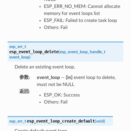
ESP_ERR_NO_MEM: Cannot allocate
memory for event loops list
ESP_FAIL: Failed to create task loop
Others: Fail
esp_err_t
esp_event_loop_delete
(
esp_event_loop_handle_t
event_loop
)
Delete an existing event loop.
参数
:
event_loop
--
[in]
event loop to delete,
must not be NULL
返回
:
ESP_OK: Success
Others: Fail
esp_event_loop_create_default
esp_err_t
(
void
)
Create default event loop.