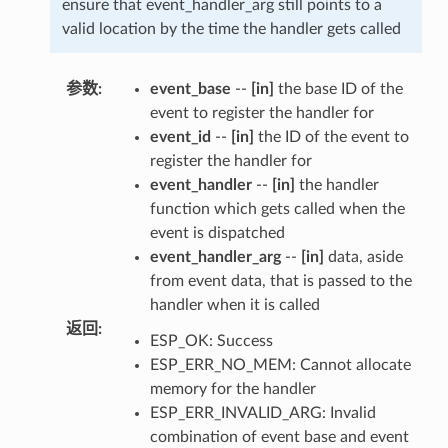
ensure that event_handler_arg still points to a
valid location by the time the handler gets called
参数
:
event_base
--
[in]
the base ID of the
event to register the handler for
event_id
--
[in]
the ID of the event to
register the handler for
event_handler
--
[in]
the handler
function which gets called when the
event is dispatched
event_handler_arg
--
[in]
data, aside
from event data, that is passed to the
handler when it is called
返回
:
ESP_OK: Success
ESP_ERR_NO_MEM: Cannot allocate
memory for the handler
ESP_ERR_INVALID_ARG: Invalid
combination of event base and event