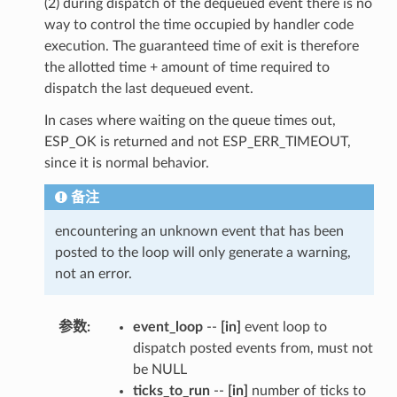
(2) during dispatch of the dequeued event there is no
way to control the time occupied by handler code
execution. The guaranteed time of exit is therefore
the allotted time + amount of time required to
dispatch the last dequeued event.
In cases where waiting on the queue times out,
ESP_OK is returned and not ESP_ERR_TIMEOUT,
since it is normal behavior.
备注
encountering an unknown event that has been
posted to the loop will only generate a warning,
not an error.
参数
:
event_loop
--
[in]
event loop to
dispatch posted events from, must not
be NULL
ticks_to_run
--
[in]
number of ticks to