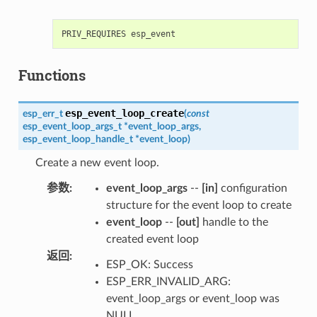
Functions
esp_event_loop_create
esp_err_t
(
const
esp_event_loop_args_t
*
event_loop_args
,
esp_event_loop_handle_t
*
event_loop
)
Create a new event loop.
参数
:
event_loop_args
--
[in]
configuration
structure for the event loop to create
event_loop
--
[out]
handle to the
created event loop
返回
:
ESP_OK: Success
ESP_ERR_INVALID_ARG:
event_loop_args or event_loop was
NULL