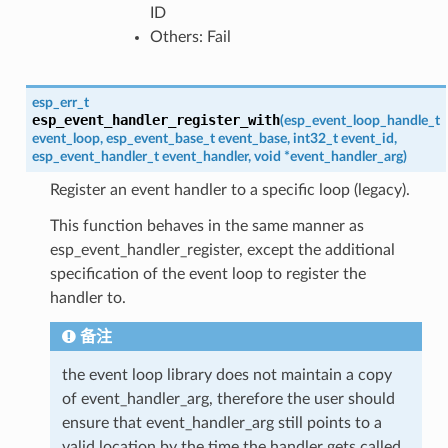
ID
Others: Fail
esp_err_t
esp_event_handler_register_with
(
esp_event_loop_handle_t
event_loop
,
esp_event_base_t
event_base
,
int32_t
event_id
,
esp_event_handler_t
event_handler
,
void
*
event_handler_arg
)
Register an event handler to a specific loop (legacy).
This function behaves in the same manner as
esp_event_handler_register, except the additional
specification of the event loop to register the
handler to.
备注
the event loop library does not maintain a copy
of event_handler_arg, therefore the user should
ensure that event_handler_arg still points to a
valid location by the time the handler gets called