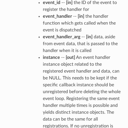
event_id
--
[in]
the ID of the event to
register the handler for
event_handler
--
[in]
the handler
function which gets called when the
event is dispatched
event_handler_arg
--
[in]
data, aside
from event data, that is passed to the
handler when it is called
instance
--
[out]
An event handler
instance object related to the
registered event handler and data, can
be NULL. This needs to be kept if the
specific callback instance should be
unregistered before deleting the whole
event loop. Registering the same event
handler multiple times is possible and
yields distinct instance objects. The
data can be the same for all
registrations. If no unregistration is