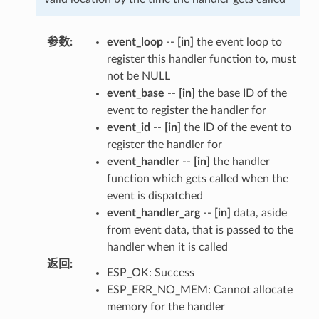
参数
:
event_loop
--
[in]
the event loop to
register this handler function to, must
not be NULL
event_base
--
[in]
the base ID of the
event to register the handler for
event_id
--
[in]
the ID of the event to
register the handler for
event_handler
--
[in]
the handler
function which gets called when the
event is dispatched
event_handler_arg
--
[in]
data, aside
from event data, that is passed to the
handler when it is called
返回
:
ESP_OK: Success
ESP_ERR_NO_MEM: Cannot allocate
memory for the handler