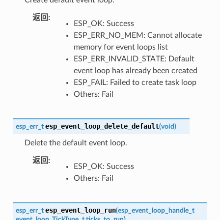
返回
:
ESP_OK: Success
ESP_ERR_NO_MEM: Cannot allocate
memory for event loops list
ESP_ERR_INVALID_STATE: Default
event loop has already been created
ESP_FAIL: Failed to create task loop
Others: Fail
esp_event_loop_delete_default
esp_err_t
(
void
)
Delete the default event loop.
返回
:
ESP_OK: Success
Others: Fail
esp_event_loop_run
esp_err_t
(
esp_event_loop_handle_t
event_loop
,
TickType_t
ticks_to_run
)