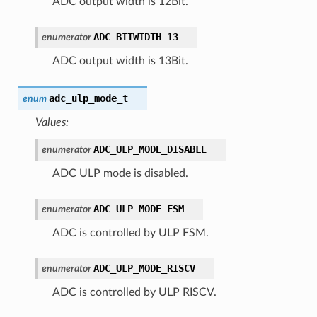
ADC output width is 12Bit.
ADC_BITWIDTH_13
enumerator
ADC output width is 13Bit.
adc_ulp_mode_t
enum
Values:
ADC_ULP_MODE_DISABLE
enumerator
ADC ULP mode is disabled.
ADC_ULP_MODE_FSM
enumerator
ADC is controlled by ULP FSM.
ADC_ULP_MODE_RISCV
enumerator
ADC is controlled by ULP RISCV.