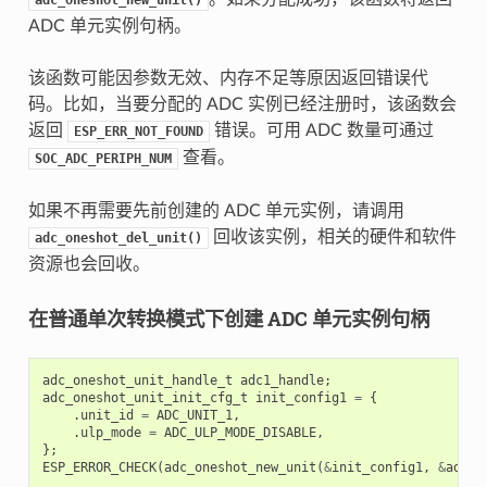
ADC 单元实例句柄。
该函数可能因参数无效、内存不足等原因返回错误代
码。比如，当要分配的 ADC 实例已经注册时，该函数会
返回
错误。可用 ADC 数量可通过
ESP_ERR_NOT_FOUND
查看。
SOC_ADC_PERIPH_NUM
如果不再需要先前创建的 ADC 单元实例，请调用
回收该实例，相关的硬件和软件
adc_oneshot_del_unit()
资源也会回收。
在普通单次转换模式下创建 ADC 单元实例句柄
adc_oneshot_unit_handle_t
adc1_handle
;
adc_oneshot_unit_init_cfg_t
init_config1
=
{
.
unit_id
=
ADC_UNIT_1
,
.
ulp_mode
=
ADC_ULP_MODE_DISABLE
,
};
ESP_ERROR_CHECK
(
adc_oneshot_new_unit
(
&
init_config1
,
&
adc1_