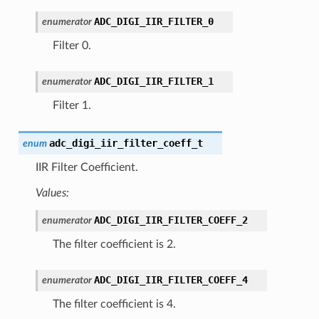
ADC_DIGI_IIR_FILTER_0
enumerator
Filter 0.
ADC_DIGI_IIR_FILTER_1
enumerator
Filter 1.
adc_digi_iir_filter_coeff_t
enum
IIR Filter Coefficient.
Values:
ADC_DIGI_IIR_FILTER_COEFF_2
enumerator
The filter coefficient is 2.
ADC_DIGI_IIR_FILTER_COEFF_4
enumerator
The filter coefficient is 4.