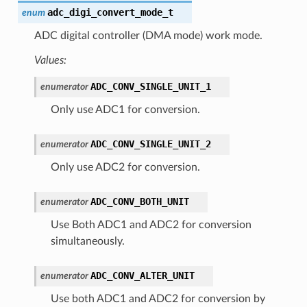
adc_digi_convert_mode_t
enum
ADC digital controller (DMA mode) work mode.
Values:
ADC_CONV_SINGLE_UNIT_1
enumerator
Only use ADC1 for conversion.
ADC_CONV_SINGLE_UNIT_2
enumerator
Only use ADC2 for conversion.
ADC_CONV_BOTH_UNIT
enumerator
Use Both ADC1 and ADC2 for conversion
simultaneously.
ADC_CONV_ALTER_UNIT
enumerator
Use both ADC1 and ADC2 for conversion by