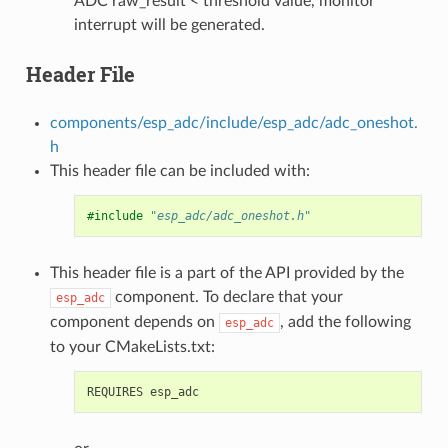
ADC raw_result < threshold value, monitor
interrupt will be generated.
Header File
components/esp_adc/include/esp_adc/adc_oneshot.
h
This header file can be included with:
#include
"esp_adc/adc_oneshot.h"
This header file is a part of the API provided by the
component. To declare that your
esp_adc
component depends on
, add the following
esp_adc
to your CMakeLists.txt: