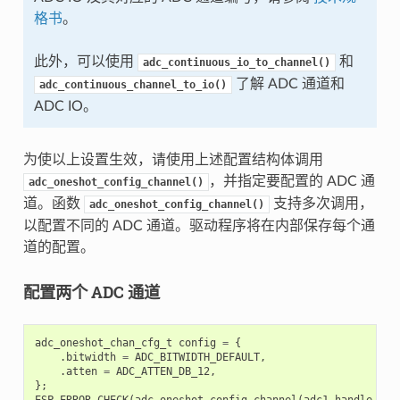
格书
。
此外，可以使用
和
adc_continuous_io_to_channel()
了解 ADC 通道和
adc_continuous_channel_to_io()
ADC IO。
为使以上设置生效，请使用上述配置结构体调用
，并指定要配置的 ADC 通
adc_oneshot_config_channel()
道。函数
支持多次调用，
adc_oneshot_config_channel()
以配置不同的 ADC 通道。驱动程序将在内部保存每个通
道的配置。
配置两个 ADC 通道
adc_oneshot_chan_cfg_t
config
=
{
.
bitwidth
=
ADC_BITWIDTH_DEFAULT
,
.
atten
=
ADC_ATTEN_DB_12
,
};
ESP_ERROR_CHECK
(
adc_oneshot_config_channel
(
adc1_handle
,
EX