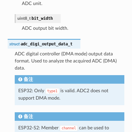
ADC unit.
bit_width
uint8_t
ADC output bit width.
adc_digi_output_data_t
struct
ADC digital controller (DMA mode) output data
format. Used to analyze the acquired ADC (DMA)
data.
备注
ESP32: Only
is valid. ADC2 does not
type1
support DMA mode.
备注
ESP32-S2: Member
can be used to
channel