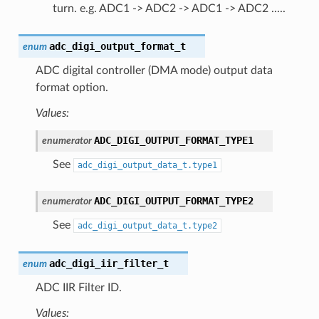
turn. e.g. ADC1 -> ADC2 -> ADC1 -> ADC2 .....
adc_digi_output_format_t
enum
ADC digital controller (DMA mode) output data
format option.
Values:
ADC_DIGI_OUTPUT_FORMAT_TYPE1
enumerator
See
adc_digi_output_data_t.type1
ADC_DIGI_OUTPUT_FORMAT_TYPE2
enumerator
See
adc_digi_output_data_t.type2
adc_digi_iir_filter_t
enum
ADC IIR Filter ID.
Values: