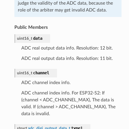
judge the validity of the ADC data, because the
role of the arbiter may get invalid ADC data.
Public Members
data
uint16_t
ADC real output data info. Resolution: 12 bit.
ADC real output data info. Resolution: 11 bit.
channel
uint16_t
ADC channel index info.
ADC channel index info. For ESP32-S2: If
(channel < ADC_CHANNEL_MAX), The data is
valid. If (channel > ADC_CHANNEL_MAX), The
data is invalid.
type1
struct
adc_digi_output_data_t