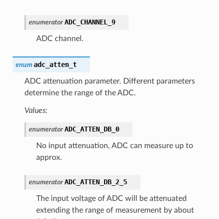
ADC_CHANNEL_9
enumerator
ADC channel.
adc_atten_t
enum
ADC attenuation parameter. Different parameters
determine the range of the ADC.
Values:
ADC_ATTEN_DB_0
enumerator
No input attenuation, ADC can measure up to
approx.
ADC_ATTEN_DB_2_5
enumerator
The input voltage of ADC will be attenuated
extending the range of measurement by about