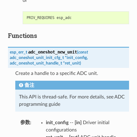
or
Functions
adc_oneshot_new_unit
esp_err_t
(
const
adc_oneshot_unit_init_cfg_t
*
init_config
,
adc_oneshot_unit_handle_t
*
ret_unit
)
Create a handle to a specific ADC unit.
备注
This API is thread-safe. For more details, see ADC
programming guide
参数
:
init_config
--
[in]
Driver initial
configurations