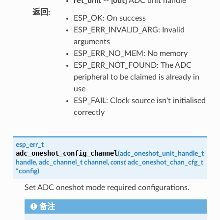
ret_unit
--
[out]
ADC unit handle
返回
:
ESP_OK: On success
ESP_ERR_INVALID_ARG: Invalid
arguments
ESP_ERR_NO_MEM: No memory
ESP_ERR_NOT_FOUND: The ADC
peripheral to be claimed is already in
use
ESP_FAIL: Clock source isn't initialised
correctly
esp_err_t
adc_oneshot_config_channel
(
adc_oneshot_unit_handle_t
handle
,
adc_channel_t
channel
,
const
adc_oneshot_chan_cfg_t
*
config
)
Set ADC oneshot mode required configurations.
备注