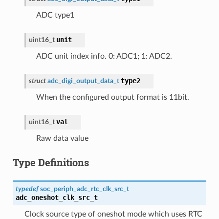
ADC type1
unit
uint16_t
ADC unit index info. 0: ADC1; 1: ADC2.
type2
struct
adc_digi_output_data_t
When the configured output format is 11bit.
val
uint16_t
Raw data value
Type Definitions
typedef
soc_periph_adc_rtc_clk_src_t
adc_oneshot_clk_src_t
Clock source type of oneshot mode which uses RTC