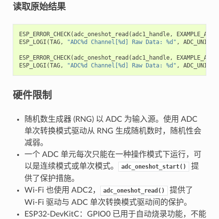
读取原始结果
ESP_ERROR_CHECK
(
adc_oneshot_read
(
adc1_handle
,
EXAMPLE_ADC1
ESP_LOGI
(
TAG
,
"ADC%d Channel[%d] Raw Data: %d"
,
ADC_UNIT_1
ESP_ERROR_CHECK
(
adc_oneshot_read
(
adc1_handle
,
EXAMPLE_ADC1
ESP_LOGI
(
TAG
,
"ADC%d Channel[%d] Raw Data: %d"
,
ADC_UNIT_1
硬件限制
随机数生成器 (RNG) 以 ADC 为输入源。使用 ADC
单次转换模式驱动从 RNG 生成随机数时，随机性会
减弱。
一个 ADC 单元每次只能在一种操作模式下运行，可
以是连续模式或单次模式。
提
adc_oneshot_start()
供了保护措施。
Wi-Fi 也使用 ADC2，
提供了
adc_oneshot_read()
Wi-Fi 驱动与 ADC 单次转换模式驱动间的保护。
ESP32-DevKitC：GPIO0 已用于自动烧录功能，不能