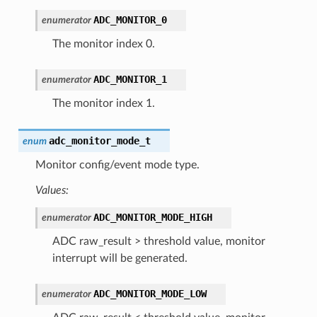
ADC_MONITOR_0
enumerator
The monitor index 0.
ADC_MONITOR_1
enumerator
The monitor index 1.
adc_monitor_mode_t
enum
Monitor config/event mode type.
Values:
ADC_MONITOR_MODE_HIGH
enumerator
ADC raw_result > threshold value, monitor
interrupt will be generated.
ADC_MONITOR_MODE_LOW
enumerator