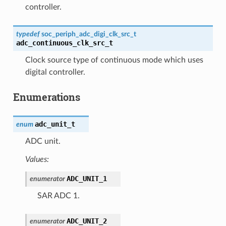
controller.
typedef
soc_periph_adc_digi_clk_src_t
adc_continuous_clk_src_t
Clock source type of continuous mode which uses
digital controller.
Enumerations
adc_unit_t
enum
ADC unit.
Values:
ADC_UNIT_1
enumerator
SAR ADC 1.
ADC_UNIT_2
enumerator