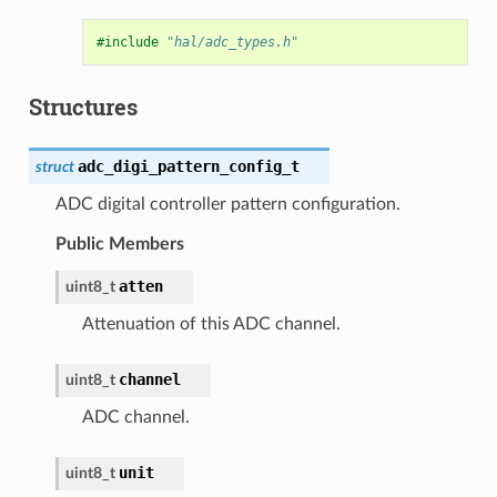
#include
"hal/adc_types.h"
Structures
adc_digi_pattern_config_t
struct
ADC digital controller pattern configuration.
Public Members
atten
uint8_t
Attenuation of this ADC channel.
channel
uint8_t
ADC channel.
unit
uint8_t