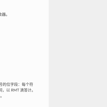
收器。
符号的位字段：每个符
，以 RMT 滴答计。
平。