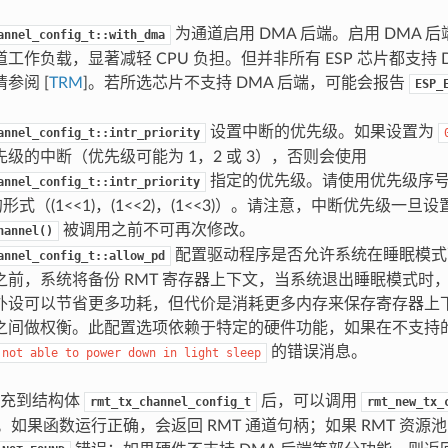
为通道启用 DMA 后端。启用 DMA 后
annel_config_t::with_dma
工作负载，显著减轻 CPU 负担。但并非所有 ESP 芯片都支持 
参阅 [
TRM
]。若所选芯片不支持 DMA 后端，可能会报告
ESP_
设置中断的优先级。如果设置为
annel_config_t::intr_priority
级的中断（优先级可能为 1，2 或 3），否则会使用
指定的优先级。请使用优先级序号 (1,
annel_config_t::intr_priority
k 的形式（(1<<1)，(1<<2)，(1<<3)）。请注意，中断优先级一旦
被调用之前不可再次修改。
hannel()
配置驱动程序是否允许系统在睡眠模式
annel_config_t::allow_pd
之前，系统将备份 RMT 寄存器上下文，当系统退出睡眠模式时
外设可以节省更多功耗，但代价是消耗更多内存来保存寄存器上
之间做权衡。此配置选项依赖于特定的硬件功能，如果在不支持
的错误消息。
not
able
to
power
down
in
light
sleep
填充到结构体
后，可以调用
rmt_tx_channel_config_t
rmt_new_tx_
道。如果函数运行正确，会返回 RMT 通道句柄；如果 RMT 资