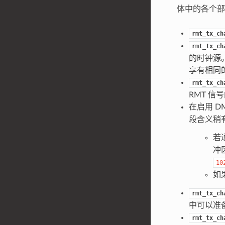
体中的各个部
rmt_tx_ch
rmt_tx_ch
的时钟源。
享有相同
rmt_tx_ch
RMT 信
在启用 D
段含义稍
若
冲
10
如
rmt_tx_ch
中可以准
rmt_tx_ch