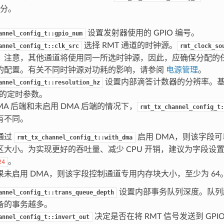
分。
设置发射器使用的 GPIO 编号。
annel_config_t::gpio_num
选择 RMT 通道的时钟源。
annel_config_t::clk_src
rmt_clock_so
注意，其他通道将使用同一所选时钟源，因此，应确保分配的任意 T
的配置。有关不同时钟源对功耗的影响，请参阅
电源管理
。
设置内部滴答计数器的分辨率。
annel_config_t::resolution_hz
号的定时参数。
MA 后端和未启用 DMA 后端的情况下，
rmt_tx_channel_config_t:
有不同。
通过
启用 DMA，则该字段可
rmt_tx_channel_config_t::with_dma
区大小。为实现更好的吞吐量、减少 CPU 开销，建议为字段设
。
24
果未启用 DMA，则该字段控制通道专用内存块大小，至少为 64
设置内部事务队列深度。队列
annel_config_t::trans_queue_depth
备的事务越多。
决定是否在将 RMT 信号发送到 GPIO
annel_config_t::invert_out