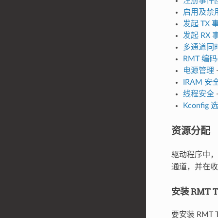
注册事件
启用及禁
发起 TX 
发起 RX 
多通道同
RMT 编
电源管理
IRAM 安
线程安全
Kconfig 
资源分配
驱动程序中，
通道，并在收
安装 RMT 
要安装 RMT