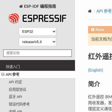
ESP-IDF 编程指南
API 参考
Note
当前文档为
红外遥控
快速入门
[English]
API 参考
简介
API 约定
应用层协议
红外遥控 (
蓝牙 API
用收发器，发
错误代码参考
理层定义通信
连网 API