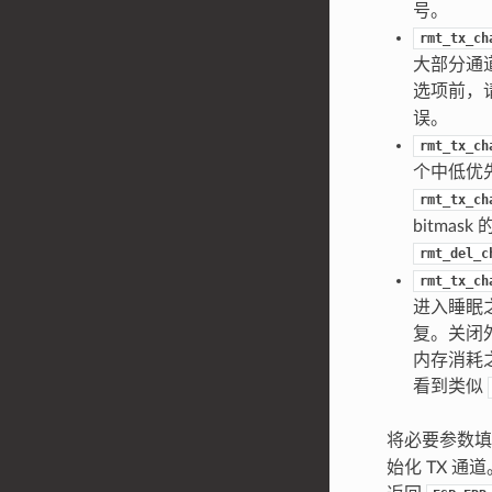
号。
rmt_tx_ch
大部分通道
选项前，请
误。
rmt_tx_ch
个中低优先
rmt_tx_ch
bitmas
rmt_del_c
rmt_tx_ch
进入睡眠
复。关闭
内存消耗
看到类似
将必要参数
始化 TX 通