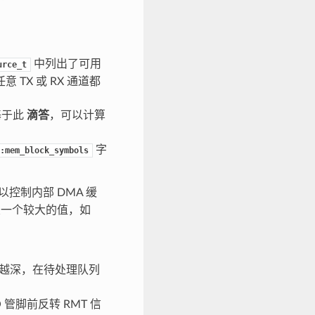
中列出了可用
urce_t
X 或 RX 通道都
基于此
滴答
，可以计算
字
:mem_block_symbols
以控制内部 DMA 缓
置一个较大的值，如
。
越深，在待处理队列
 管脚前反转 RMT 信