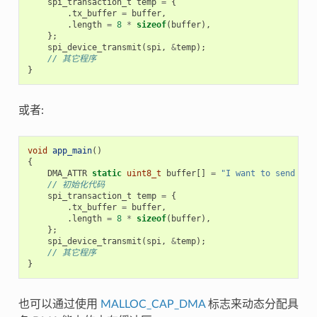
spi_transaction_t
temp
=
{
.
tx_buffer
=
buffer
,
.
length
=
8
*
sizeof
(
buffer
),
};
spi_device_transmit
(
spi
,
&
temp
);
// 其它程序
}
或者:
void
app_main
()
{
DMA_ATTR
static
uint8_t
buffer
[]
=
"I want to send som
// 初始化代码
spi_transaction_t
temp
=
{
.
tx_buffer
=
buffer
,
.
length
=
8
*
sizeof
(
buffer
),
};
spi_device_transmit
(
spi
,
&
temp
);
// 其它程序
}
也可以通过使用
MALLOC_CAP_DMA
标志来动态分配具