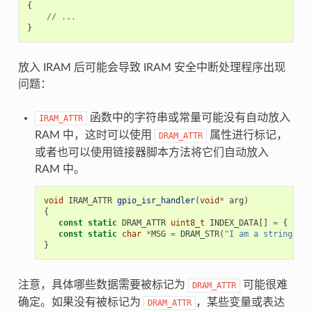
{
//
...
}
放入 IRAM 后可能会导致 IRAM 安全中断处理程序出现
问题：
函数中的字符串或常量可能没有自动放入
IRAM_ATTR
RAM 中，这时可以使用
属性进行标记，
DRAM_ATTR
或者也可以使用链接器脚本方法将它们自动放入
RAM 中。
void
IRAM_ATTR
gpio_isr_handler
(
void
*
arg
)
{
const
static
DRAM_ATTR
uint8_t
INDEX_DATA
[]
=
{
45
,
const
static
char
*
MSG
=
DRAM_STR
(
"I am a string sto
}
注意，具体哪些数据需要被标记为
可能很难
DRAM_ATTR
确定。如果没有被标记为
，某些变量或表达
DRAM_ATTR