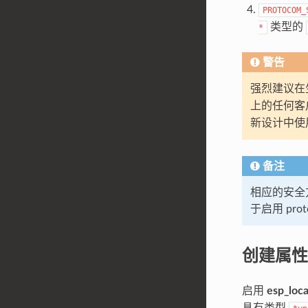
PROTOCOM_
类型的
*
警告
强烈建议在
上的任何客
新设计中使
备注
相应的安全
于启用 pr
创建属性
启用
esp_loca
具有类型