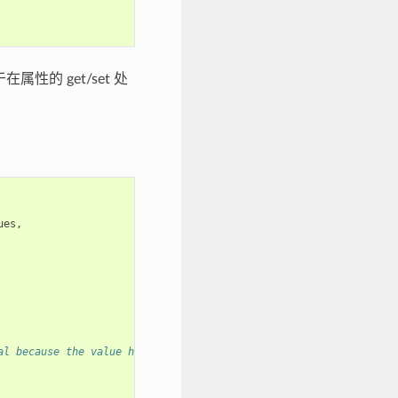
在属性的 get/set 处
ues
,
al because the value has to be valid even after this function re