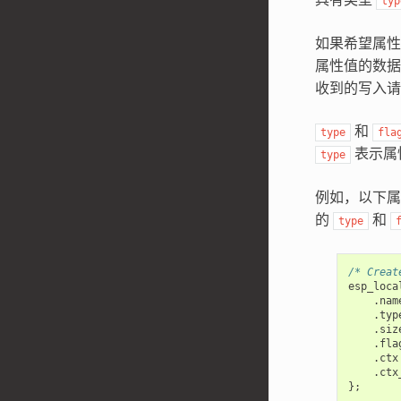
typ
如果希望属
属性值的数
收到的写入请
和
type
fla
表示属
type
例如，以下
的
和
type
/* Creat
esp_loca
.
nam
.
typ
.
siz
.
fla
.
ctx
.
ctx
};