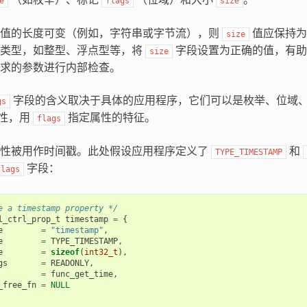
e
flags
size
性值的长度可变（例如，字符串或字节流），则
值应保持为
size
据类型，如整型、浮点型等，将
字段设置为正确的值，有
size
求的参数进行内部检查。
字段的含义取决于具体的应用程序，它们可以是枚举、位域
gs
性，用
指定属性的特征。
flags
属性被用作时间戳。此处假设应用程序定义了
和
TYPE_TIMESTAMP
字段：
flags
e a timestamp property */
l_ctrl_prop_t
timestamp
=
{
e
=
"timestamp"
,
e
=
TYPE_TIMESTAMP
,
e
=
sizeof
(
int32_t
),
gs
=
READONLY
,
=
func_get_time
,
_free_fn
=
NULL