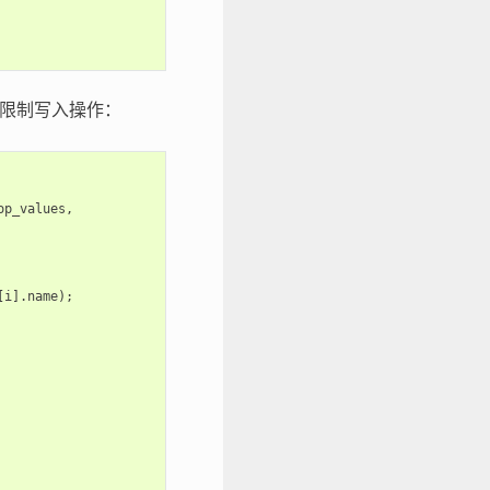
性限制写入操作：
op_values
,
[
i
].
name
);