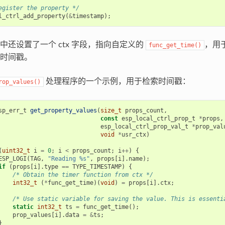
egister the property */
l_ctrl_add_property
(
&
timestamp
);
中还设置了一个 ctx 字段，指向自定义的
，用于
func_get_time()
时间戳。
处理程序的一个示例，用于检索时间戳：
rop_values()
sp_err_t
get_property_values
(
size_t
props_count
,
const
esp_local_ctrl_prop_t
*
props
,
esp_local_ctrl_prop_val_t
*
prop_val
void
*
usr_ctx
)
(
uint32_t
i
=
0
;
i
<
props_count
;
i
++
)
{
ESP_LOGI
(
TAG
,
"Reading %s"
,
props
[
i
].
name
);
if
(
props
[
i
].
type
==
TYPE_TIMESTAMP
)
{
/* Obtain the timer function from ctx */
int32_t
(
*
func_get_time
)(
void
)
=
props
[
i
].
ctx
;
/* Use static variable for saving the value. This is essenti
static
int32_t
ts
=
func_get_time
();
prop_values
[
i
].
data
=
&
ts
;
}