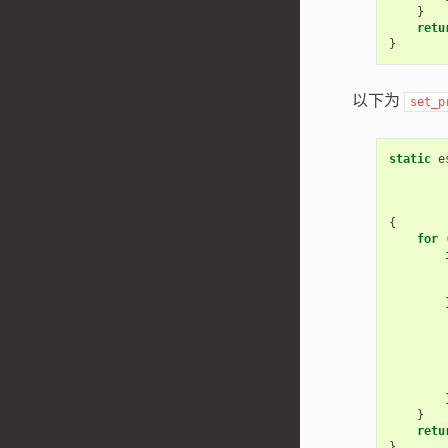
}
retu
}
以下为
set_p
static
e
{
for
}
retu
}