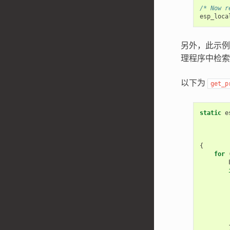
/* Now r
esp_loca
另外，此示例
理程序中检索
以下为
get_p
static
e
{
for