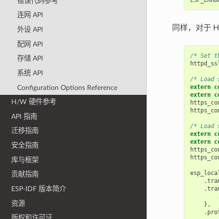
错误代码参考
连网 API
同样，对于 H
外设 API
配网 API
/* Set t
存储 API
httpd_ss
系统 API
/* Load 
extern
c
Configuration Options Reference
extern
c
H/W 硬件参考
https_co
https_co
API 指南
/* Load 
迁移指南
extern
c
extern
c
安全指南
https_co
https_co
库与框架
esp_loca
贡献指南
.
tra
.
tra
ESP-IDF 版本简介
资源
},
.
pro
版权和许可证