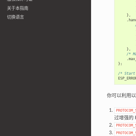
关于本指南
},
切换语言
.
han
},
/* M
.
max
};
/* Start
ESP_ERRO
你可以利用以
PROTOCOM_
过增强的 
PROTOCOM_
PROTOCOM_