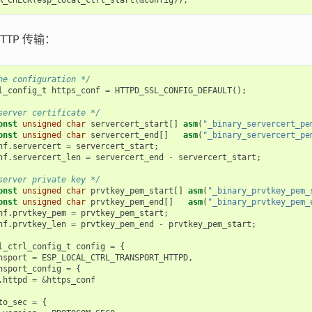
TTP 传输：
he configuration */
l_config_t
https_conf
=
HTTPD_SSL_CONFIG_DEFAULT
();
server certificate */
onst
unsigned
char
servercert_start
[]
asm
(
"_binary_servercert_pe
onst
unsigned
char
servercert_end
[]
asm
(
"_binary_servercert_pe
nf
.
servercert
=
servercert_start
;
nf
.
servercert_len
=
servercert_end
-
servercert_start
;
server private key */
onst
unsigned
char
prvtkey_pem_start
[]
asm
(
"_binary_prvtkey_pem_
onst
unsigned
char
prvtkey_pem_end
[]
asm
(
"_binary_prvtkey_pem_
nf
.
prvtkey_pem
=
prvtkey_pem_start
;
nf
.
prvtkey_len
=
prvtkey_pem_end
-
prvtkey_pem_start
;
l_ctrl_config_t
config
=
{
nsport
=
ESP_LOCAL_CTRL_TRANSPORT_HTTPD
,
nsport_config
=
{
.
httpd
=
&
https_conf
to_sec
=
{