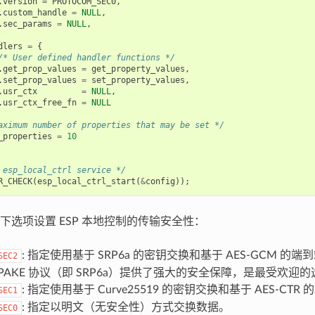
.
version
=
PROTOCOM_SEC0
,
.
custom_handle
=
NULL
,
.
sec_params
=
NULL
,
dlers
=
{
/* User defined handler functions */
.
get_prop_values
=
get_property_values
,
.
set_prop_values
=
set_property_values
,
.
usr_ctx
=
NULL
,
.
usr_ctx_free_fn
=
NULL
aximum number of properties that may be set */
_properties
=
10
 esp_local_ctrl service */
R_CHECK
(
esp_local_ctrl_start
(
&
config
));
下选项设置 ESP 本地控制的传输安全性：
: 指定使用基于 SRP6a 的密钥交换和基于 AES-GCM 
SEC2
PAKE 协议（即 SRP6a）提供了强大的安全保障，是最受欢迎
: 指定使用基于 Curve25519 的密钥交换和基于 AES-CT
SEC1
: 指定以明文（无安全性）方式交换数据。
SEC0