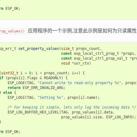
rn
ESP_OK
;
应用程序的一个示例,注意此示例是如何为只读属
rop_values()
sp_err_t
set_property_values
(
size_t
props_count
,
const
esp_local_ctrl_prop_t
*
props
,
const
esp_local_ctrl_prop_val_t
*
pr
void
*
usr_ctx
)
(
uint32_t
i
=
0
;
i
<
props_count
;
i
++
)
{
if
(
props
[
i
].
flags
&
READONLY
)
{
ESP_LOGE
(
TAG
,
"Cannot write to read-only property %s"
,
props
return
ESP_ERR_INVALID_ARG
;
}
else
{
ESP_LOGI
(
TAG
,
"Setting %s"
,
props
[
i
].
name
);
/* For keeping it simple, lets only log the incoming data */
ESP_LOG_BUFFER_HEX_LEVEL
(
TAG
,
prop_values
[
i
].
data
,
prop_values
[
i
].
size
,
ESP_LOG_INFO
);
}
rn
ESP_OK
;