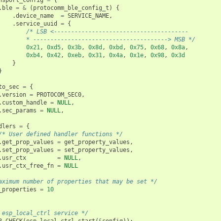
.
ble
=
&
(
protocomm_ble_config_t
)
{
.
device_name
=
SERVICE_NAME
,
.
service_uuid
=
{
/* LSB <---------------------------------------
        * ---------------------------------------> MSB */
0x21
,
0xd5
,
0x3b
,
0x8d
,
0xbd
,
0x75
,
0x68
,
0x8a
,
0xb4
,
0x42
,
0xeb
,
0x31
,
0x4a
,
0x1e
,
0x98
,
0x3d
}
}
to_sec
=
{
.
version
=
PROTOCOM_SEC0
,
.
custom_handle
=
NULL
,
.
sec_params
=
NULL
,
dlers
=
{
/* User defined handler functions */
.
get_prop_values
=
get_property_values
,
.
set_prop_values
=
set_property_values
,
.
usr_ctx
=
NULL
,
.
usr_ctx_free_fn
=
NULL
aximum number of properties that may be set */
_properties
=
10
 esp_local_ctrl service */
R_CHECK
(
esp_local_ctrl_start
(
&
config
));