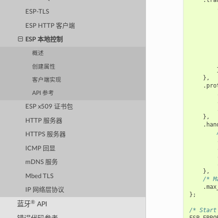
ESP-TLS
ESP HTTP 客户端
        
ESP 本地控制
概述
创建属性
},
客户端实现
.
pro
API 参考
ESP x509 证书包
},
HTTP 服务器
.
han
HTTPS 服务器
ICMP 回显
mDNS 服务
},
Mbed TLS
/* M
.
max
IP 网络层协议
};
®
蓝牙
API
/* Start
ESP_ERRO