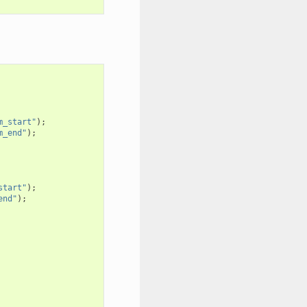
m_start"
);
m_end"
);
start"
);
end"
);