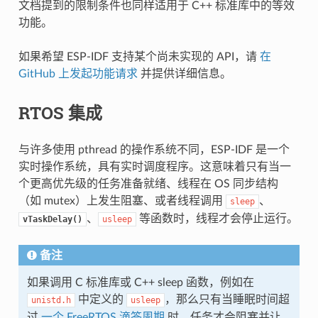
文档提到的限制条件也同样适用于 C++ 标准库中的等效
功能。
如果希望 ESP-IDF 支持某个尚未实现的 API，请
在
GitHub 上发起功能请求
并提供详细信息。
RTOS 集成
与许多使用 pthread 的操作系统不同，ESP-IDF 是一个
实时操作系统，具有实时调度程序。这意味着只有当一
个更高优先级的任务准备就绪、线程在 OS 同步结构
（如 mutex）上发生阻塞、或者线程调用
、
sleep
、
等函数时，线程才会停止运行。
vTaskDelay()
usleep
备注
如果调用 C 标准库或 C++ sleep 函数，例如在
中定义的
，那么只有当睡眠时间超
unistd.h
usleep
过
一个 FreeRTOS 滴答周期
时，任务才会阻塞并让