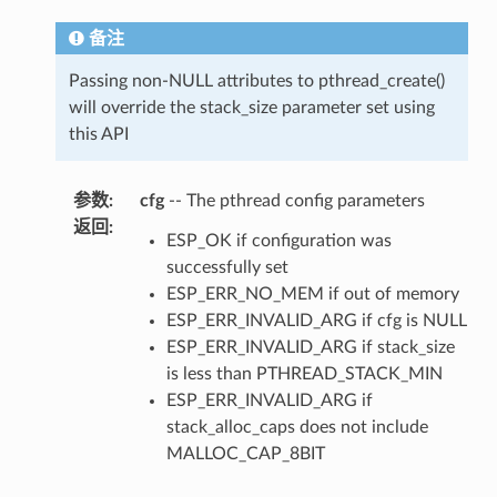
备注
Passing non-NULL attributes to pthread_create()
will override the stack_size parameter set using
this API
参数
:
cfg
-- The pthread config parameters
返回
:
ESP_OK if configuration was
successfully set
ESP_ERR_NO_MEM if out of memory
ESP_ERR_INVALID_ARG if cfg is NULL
ESP_ERR_INVALID_ARG if stack_size
is less than PTHREAD_STACK_MIN
ESP_ERR_INVALID_ARG if
stack_alloc_caps does not include
MALLOC_CAP_8BIT