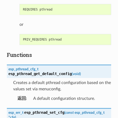
or
Functions
esp_pthread_cfg_t
esp_pthread_get_default_config
(
void
)
Creates a default pthread configuration based on the
values set via menuconfig.
返回
:
A default configuration structure.
esp_pthread_set_cfg
esp_err_t
(
const
esp_pthread_cfg_t
*
cfg
)