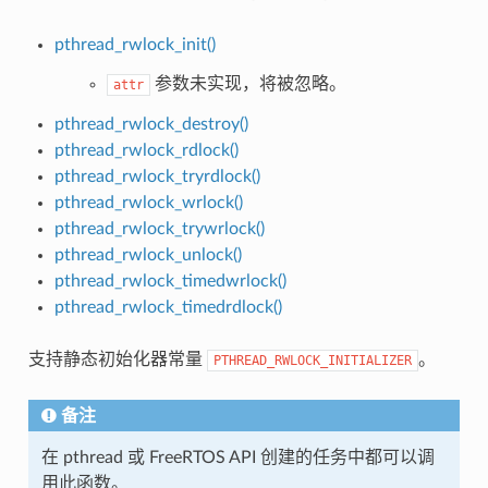
pthread_rwlock_init()
参数未实现，将被忽略。
attr
pthread_rwlock_destroy()
pthread_rwlock_rdlock()
pthread_rwlock_tryrdlock()
pthread_rwlock_wrlock()
pthread_rwlock_trywrlock()
pthread_rwlock_unlock()
pthread_rwlock_timedwrlock()
pthread_rwlock_timedrdlock()
支持静态初始化器常量
。
PTHREAD_RWLOCK_INITIALIZER
备注
在 pthread 或 FreeRTOS API 创建的任务中都可以调
用此函数。