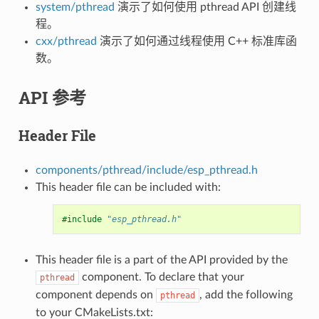
system/pthread
演示了如何使用 pthread API 创建线
程。
cxx/pthread
演示了如何通过线程使用 C++ 标准库函
数。
API 参考
Header File
components/pthread/include/esp_pthread.h
This header file can be included with:
#include
"esp_pthread.h"
This header file is a part of the API provided by the
component. To declare that your
pthread
component depends on
, add the following
pthread
to your CMakeLists.txt: