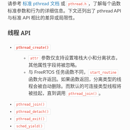
请参考
标准 pthread 文档
或
，了解每个函数
pthread.h
标准参数和行为的详细信息。下文还列出了 pthread API
与标准 API 相比的差异或局限性。
线程 API
pthread_create()
参数仅支持设置堆栈大小和分离状态，
attr
其他属性字段将被忽略。
与 FreeRTOS 任务函数不同，
start_routine
函数允许返回。如果函数返回，分离类型的线
程会被自动删除。而默认的可连接类型线程将
被挂起，直到调用
。
pthread_join()
pthread_join()
pthread_detach()
pthread_exit()
sched_yield()