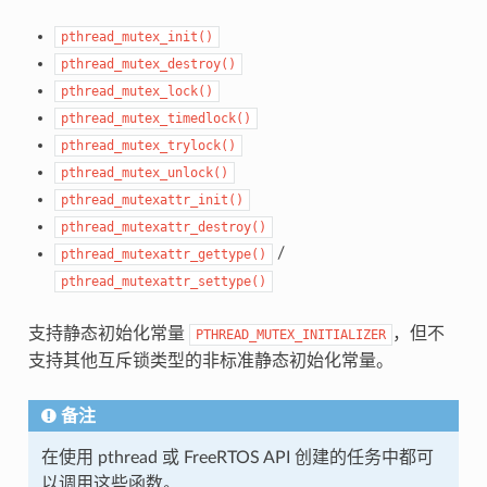
pthread_mutex_init()
pthread_mutex_destroy()
pthread_mutex_lock()
pthread_mutex_timedlock()
pthread_mutex_trylock()
pthread_mutex_unlock()
pthread_mutexattr_init()
pthread_mutexattr_destroy()
/
pthread_mutexattr_gettype()
pthread_mutexattr_settype()
支持静态初始化常量
，但不
PTHREAD_MUTEX_INITIALIZER
支持其他互斥锁类型的非标准静态初始化常量。
备注
在使用 pthread 或 FreeRTOS API 创建的任务中都可
以调用这些函数。