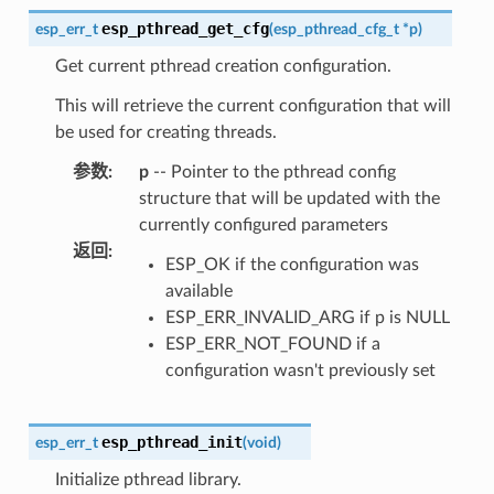
esp_pthread_get_cfg
esp_err_t
(
esp_pthread_cfg_t
*
p
)
Get current pthread creation configuration.
This will retrieve the current configuration that will
be used for creating threads.
参数
:
p
-- Pointer to the pthread config
structure that will be updated with the
currently configured parameters
返回
:
ESP_OK if the configuration was
available
ESP_ERR_INVALID_ARG if p is NULL
ESP_ERR_NOT_FOUND if a
configuration wasn't previously set
esp_pthread_init
esp_err_t
(
void
)
Initialize pthread library.