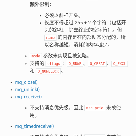
额外限制：
必须以斜杠开头。
长度不得超过 255 + 2 个字符（包括开
头的斜杠，除去终止的空字符）。但
的内存是在内部动态分配的，所
name
以名称越短，消耗的内存越少。
参数未实现且被忽略。
mode
支持的
：
、
、
oflags
O_RDWR
O_CREAT
O_EXCL
和
。
O_NONBLOCK
mq_close()
mq_unlink()
mq_receive()
不支持消息优先级，因此
未被使
msg_prio
用。
mq_timedreceive()