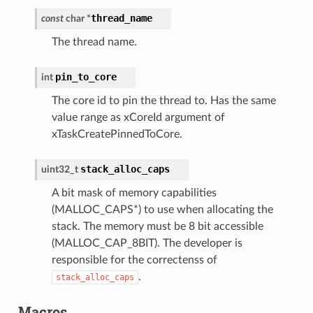
thread_name
const
char
*
The thread name.
pin_to_core
int
The core id to pin the thread to. Has the same
value range as xCoreId argument of
xTaskCreatePinnedToCore.
stack_alloc_caps
uint32_t
A bit mask of memory capabilities
(MALLOC_CAPS*) to use when allocating the
stack. The memory must be 8 bit accessible
(MALLOC_CAP_8BIT). The developer is
responsible for the correctenss of
.
stack_alloc_caps
Macros