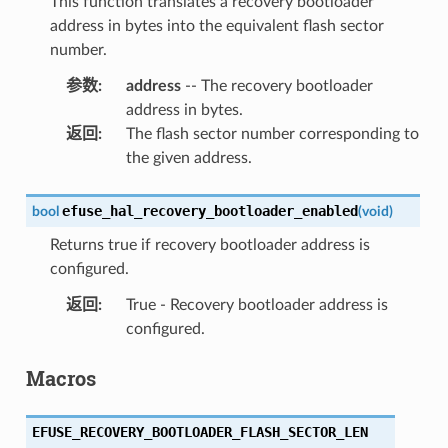
This function translates a recovery bootloader
address in bytes into the equivalent flash sector
number.
参数
:
address
-- The recovery bootloader
address in bytes.
返回
:
The flash sector number corresponding to
the given address.
efuse_hal_recovery_bootloader_enabled
bool
(
void
)
Returns true if recovery bootloader address is
configured.
返回
:
True - Recovery bootloader address is
configured.
Macros
EFUSE_RECOVERY_BOOTLOADER_FLASH_SECTOR_LEN