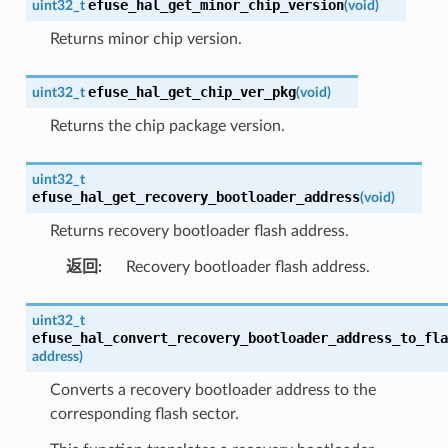
efuse_hal_get_minor_chip_version
uint32_t
(
void
)
Returns minor chip version.
efuse_hal_get_chip_ver_pkg
uint32_t
(
void
)
Returns the chip package version.
uint32_t
efuse_hal_get_recovery_bootloader_address
(
void
)
Returns recovery bootloader flash address.
返回
:
Recovery bootloader flash address.
uint32_t
efuse_hal_convert_recovery_bootloader_address_to_fla
address
)
Converts a recovery bootloader address to the
corresponding flash sector.