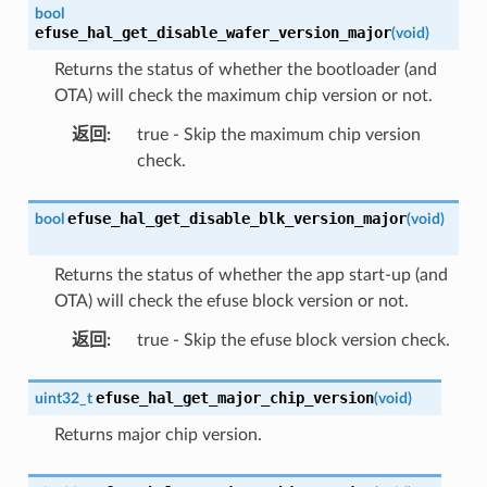
bool
efuse_hal_get_disable_wafer_version_major
(
void
)
Returns the status of whether the bootloader (and
OTA) will check the maximum chip version or not.
返回
:
true - Skip the maximum chip version
check.
efuse_hal_get_disable_blk_version_major
bool
(
void
)
Returns the status of whether the app start-up (and
OTA) will check the efuse block version or not.
返回
:
true - Skip the efuse block version check.
efuse_hal_get_major_chip_version
uint32_t
(
void
)
Returns major chip version.