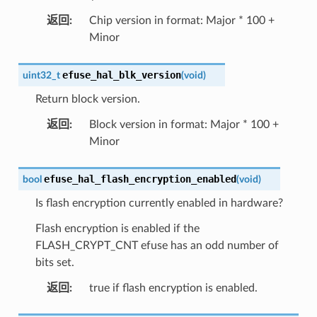
返回
:
Chip version in format: Major * 100 +
Minor
efuse_hal_blk_version
uint32_t
(
void
)
Return block version.
返回
:
Block version in format: Major * 100 +
Minor
efuse_hal_flash_encryption_enabled
bool
(
void
)
Is flash encryption currently enabled in hardware?
Flash encryption is enabled if the
FLASH_CRYPT_CNT efuse has an odd number of
bits set.
返回
:
true if flash encryption is enabled.