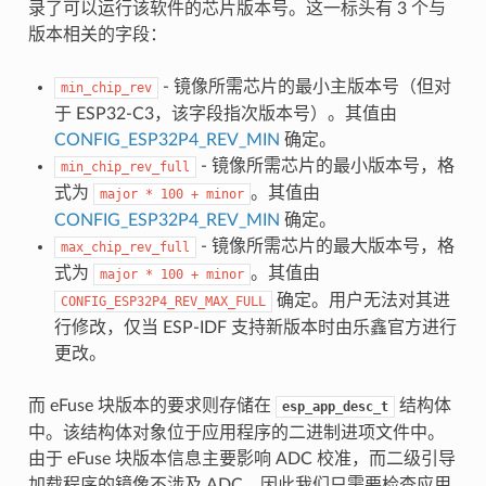
录了可以运行该软件的芯片版本号。这一标头有 3 个与
版本相关的字段：
- 镜像所需芯片的最小主版本号（但对
min_chip_rev
于 ESP32-C3，该字段指次版本号）。其值由
CONFIG_ESP32P4_REV_MIN
确定。
- 镜像所需芯片的最小版本号，格
min_chip_rev_full
式为
。其值由
major
*
100
+
minor
CONFIG_ESP32P4_REV_MIN
确定。
- 镜像所需芯片的最大版本号，格
max_chip_rev_full
式为
。其值由
major
*
100
+
minor
确定。用户无法对其进
CONFIG_ESP32P4_REV_MAX_FULL
行修改，仅当 ESP-IDF 支持新版本时由乐鑫官方进行
更改。
而 eFuse 块版本的要求则存储在
结构体
esp_app_desc_t
中。该结构体对象位于应用程序的二进制进项文件中。
由于 eFuse 块版本信息主要影响 ADC 校准，而二级引导
加载程序的镜像不涉及 ADC，因此我们只需要检查应用