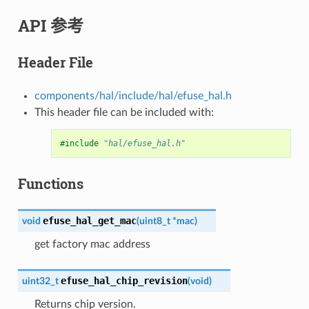
API 参考
Header File
components/hal/include/hal/efuse_hal.h
This header file can be included with:
#include
"hal/efuse_hal.h"
Functions
efuse_hal_get_mac
void
(
uint8_t
*
mac
)
get factory mac address
efuse_hal_chip_revision
uint32_t
(
void
)
Returns chip version.