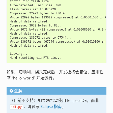
Configuring flash size...

Auto-detected Flash size: 4MB

Flash params set to 0x0220

Compressed 22992 bytes to 13019...

Wrote 22992 bytes (13019 compressed) at 0x00001000 in 0.3 s
Hash of data verified.

Compressed 3072 bytes to 82...

Wrote 3072 bytes (82 compressed) at 0x00008000 in 0.0 secon
Hash of data verified.

Compressed 136672 bytes to 67544...

Wrote 136672 bytes (67544 compressed) at 0x00010000 in 1.9 
Hash of data verified.

Leaving...

如果一切顺利，烧录完成后，开发板将会复位，应用程
序 “hello_world” 开始运行。
注解
（目前不支持）如果您希望使用 Eclipse IDE，而非
，请参考
Eclipse 指南
。
idf.py