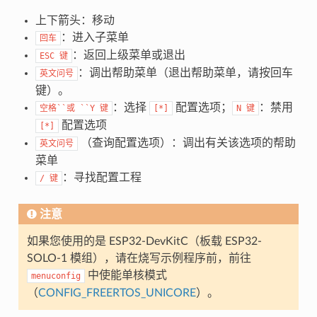
上下箭头：移动
：进入子菜单
回车
：返回上级菜单或退出
ESC
键
：调出帮助菜单（退出帮助菜单，请按回车
英文问号
键）。
：选择
配置选项；
：禁用
空格``或
``Y
键
[*]
N
键
配置选项
[*]
（查询配置选项）：调出有关该选项的帮助
英文问号
菜单
：寻找配置工程
/
键
注意
如果您使用的是 ESP32-DevKitC（板载 ESP32-
SOLO-1 模组），请在烧写示例程序前，前往
中使能单核模式
menuconfig
（
CONFIG_FREERTOS_UNICORE
）。