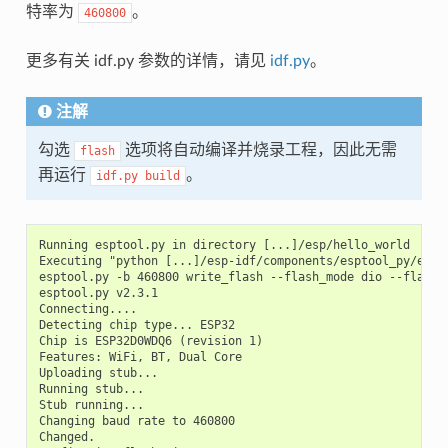
特率为
。
460800
更多有关 idf.py 参数的详情，请见
idf.py
。
注解
勾选
选项将自动编译并烧录工程，因此无需
flash
再运行
。
idf.py
build
Running esptool.py in directory [...]/esp/hello_world

Executing "python [...]/esp-idf/components/esptool_py/espt
esptool.py -b 460800 write_flash --flash_mode dio --flash_
esptool.py v2.3.1

Connecting....

Detecting chip type... ESP32

Chip is ESP32D0WDQ6 (revision 1)

Features: WiFi, BT, Dual Core

Uploading stub...

Running stub...

Stub running...

Changing baud rate to 460800

Changed.
