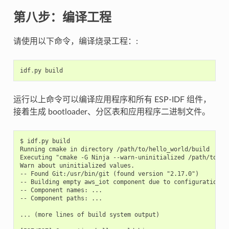
第八步：编译工程
请使用以下命令，编译烧录工程：:
idf
.
py
build
运行以上命令可以编译应用程序和所有 ESP-IDF 组件，
接着生成 bootloader、分区表和应用程序二进制文件。
$ idf.py build

Running cmake in directory /path/to/hello_world/build

Executing "cmake -G Ninja --warn-uninitialized /path/to/hel
Warn about uninitialized values.

-- Found Git:/usr/bin/git (found version "2.17.0")

-- Building empty aws_iot component due to configuration

-- Component names: ...

-- Component paths: ...

... (more lines of build system output)
