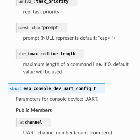
task_priority
uint32_t
repl task priority
prompt
const
char *
prompt (NULL represents default: “esp> “)
max_cmdline_length
size_t
maximum length of a command line. If 0, default
value will be used
esp_console_dev_uart_config_t
struct
Parameters for console device: UART.
Public Members
channel
int
UART channel number (count from zero)