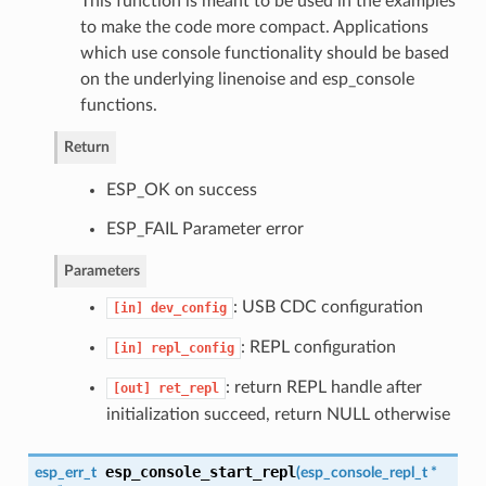
This function is meant to be used in the examples
to make the code more compact. Applications
which use console functionality should be based
on the underlying linenoise and esp_console
functions.
Return
ESP_OK on success
ESP_FAIL Parameter error
Parameters
: USB CDC configuration
[in]
dev_config
: REPL configuration
[in]
repl_config
: return REPL handle after
[out]
ret_repl
initialization succeed, return NULL otherwise
esp_console_start_repl
esp_err_t
(
esp_console_repl_t
*