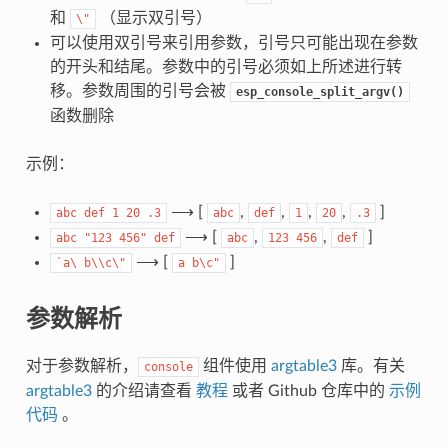
和
（显示双引号）
\"
可以使用双引号来引用参数，引号只可能出现在参数
的开头和结尾。参数中的引号必须如上所述进行转
移。参数周围的引号会被
esp_console_split_argv()
函数删除
示例：
⟶ [
,
,
,
,
]
abc
def
1
20
.3
abc
def
1
20
.3
⟶ [
,
,
]
abc
"123
456"
def
abc
123
456
def
⟶ [
]
`a\
b\\c\"
a
b\c"
参数解析
对于参数解析，
组件使用
argtable3
库。有关
console
argtable3
的介绍请查看
教程
或者 Github 仓库中的
示例
代码
。