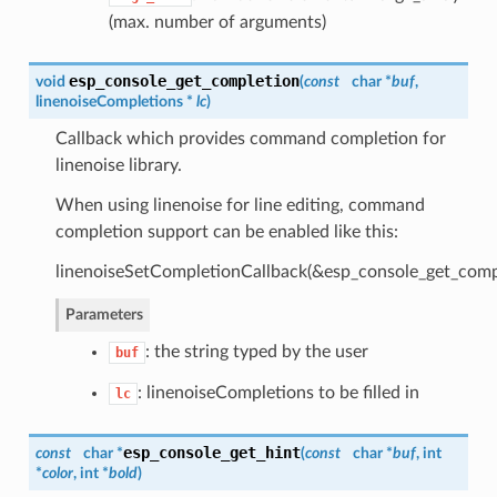
(max. number of arguments)
esp_console_get_completion
void
(
const
char *
buf
,
linenoiseCompletions
*
lc
)
Callback which provides command completion for
linenoise library.
When using linenoise for line editing, command
completion support can be enabled like this:
linenoiseSetCompletionCallback(&esp_console_get_compl
Parameters
: the string typed by the user
buf
: linenoiseCompletions to be filled in
lc
esp_console_get_hint
const
char *
(
const
char *
buf
, int
*
color
, int *
bold
)