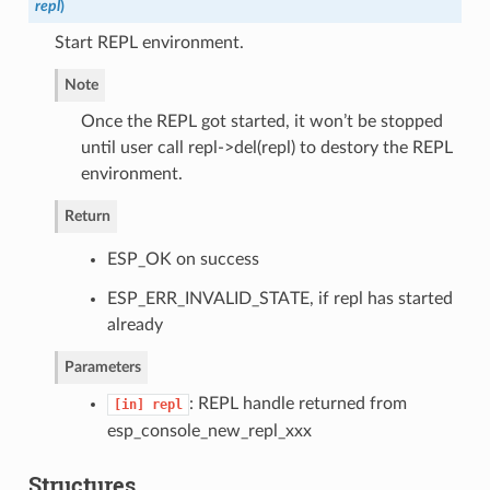
repl
)
Start REPL environment.
Note
Once the REPL got started, it won’t be stopped
until user call repl->del(repl) to destory the REPL
environment.
Return
ESP_OK on success
ESP_ERR_INVALID_STATE, if repl has started
already
Parameters
: REPL handle returned from
[in]
repl
esp_console_new_repl_xxx
Structures