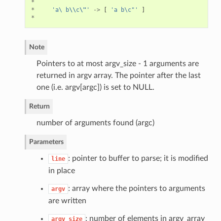
*
*
'a\ b
\\
c
\"
'
->
[
'a b\c"'
]
*
Note
Pointers to at most argv_size - 1 arguments are
returned in argv array. The pointer after the last
one (i.e. argv[argc]) is set to NULL.
Return
number of arguments found (argc)
Parameters
: pointer to buffer to parse; it is modified
line
in place
: array where the pointers to arguments
argv
are written
: number of elements in argv_array
argv_size