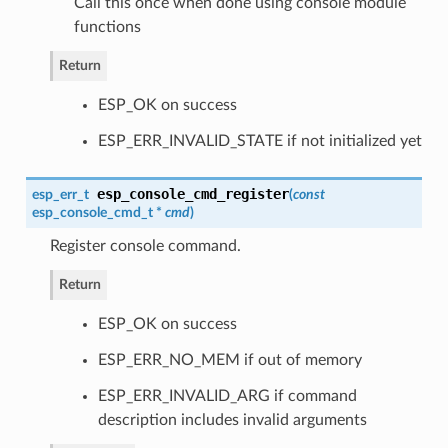
Call this once when done using console module
functions
Return
ESP_OK on success
ESP_ERR_INVALID_STATE if not initialized yet
esp_console_cmd_register
esp_err_t
(
const
esp_console_cmd_t
*
cmd
)
Register console command.
Return
ESP_OK on success
ESP_ERR_NO_MEM if out of memory
ESP_ERR_INVALID_ARG if command
description includes invalid arguments