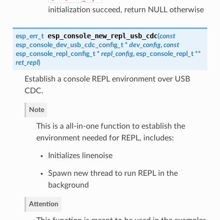
initialization succeed, return NULL otherwise
esp_console_new_repl_usb_cdc
esp_err_t
(
const
esp_console_dev_usb_cdc_config_t
*
dev_config
,
const
esp_console_repl_config_t
*
repl_config
,
esp_console_repl_t
**
ret_repl
)
Establish a console REPL environment over USB
CDC.
Note
This is a all-in-one function to establish the
environment needed for REPL, includes:
Initializes linenoise
Spawn new thread to run REPL in the
background
Attention