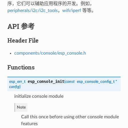
序，它们可以辅助应用程序的开发。例如，
peripherals/i2c/i2c_tools
，
wifi/iperf
等等。
API 参考
Header File
components/console/esp_console.h
Functions
esp_console_init
esp_err_t
(
const
esp_console_config_t
*
config
)
initialize console module
Note
Call this once before using other console module
features