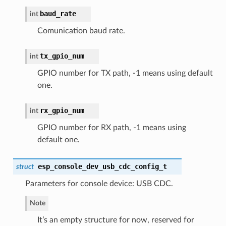
baud_rate
int
Comunication baud rate.
tx_gpio_num
int
GPIO number for TX path, -1 means using default
one.
rx_gpio_num
int
GPIO number for RX path, -1 means using
default one.
esp_console_dev_usb_cdc_config_t
struct
Parameters for console device: USB CDC.
Note
It’s an empty structure for now, reserved for