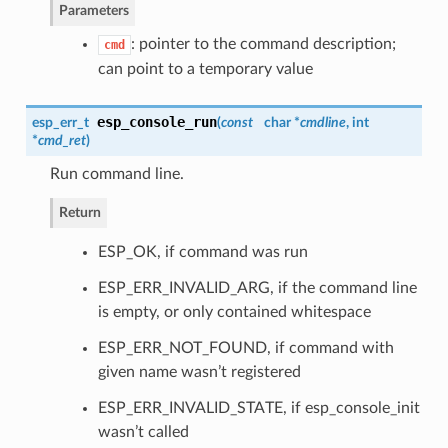
Parameters
: pointer to the command description;
cmd
can point to a temporary value
esp_console_run
esp_err_t
(
const
char *
cmdline
, int
*
cmd_ret
)
Run command line.
Return
ESP_OK, if command was run
ESP_ERR_INVALID_ARG, if the command line
is empty, or only contained whitespace
ESP_ERR_NOT_FOUND, if command with
given name wasn’t registered
ESP_ERR_INVALID_STATE, if esp_console_init
wasn’t called