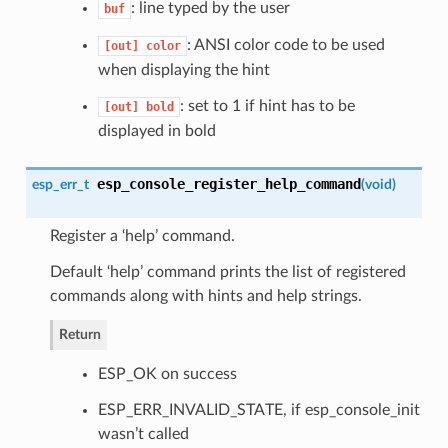
: line typed by the user
buf
: ANSI color code to be used
[out]
color
when displaying the hint
: set to 1 if hint has to be
[out]
bold
displayed in bold
esp_console_register_help_command
esp_err_t
(
void
)
Register a ‘help’ command.
Default ‘help’ command prints the list of registered
commands along with hints and help strings.
Return
ESP_OK on success
ESP_ERR_INVALID_STATE, if esp_console_init
wasn’t called