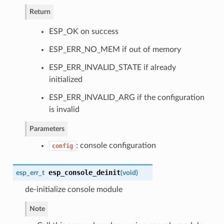
Return
ESP_OK on success
ESP_ERR_NO_MEM if out of memory
ESP_ERR_INVALID_STATE if already
initialized
ESP_ERR_INVALID_ARG if the configuration
is invalid
Parameters
: console configuration
config
esp_console_deinit
esp_err_t
(
void
)
de-initialize console module
Note