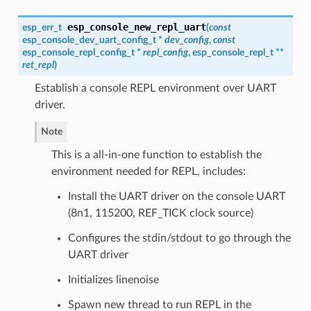
esp_console_new_repl_uart
esp_err_t
(
const
esp_console_dev_uart_config_t
*
dev_config
,
const
esp_console_repl_config_t
*
repl_config
,
esp_console_repl_t
**
ret_repl
)
Establish a console REPL environment over UART
driver.
Note
This is a all-in-one function to establish the
environment needed for REPL, includes:
Install the UART driver on the console UART
(8n1, 115200, REF_TICK clock source)
Configures the stdin/stdout to go through the
UART driver
Initializes linenoise
Spawn new thread to run REPL in the