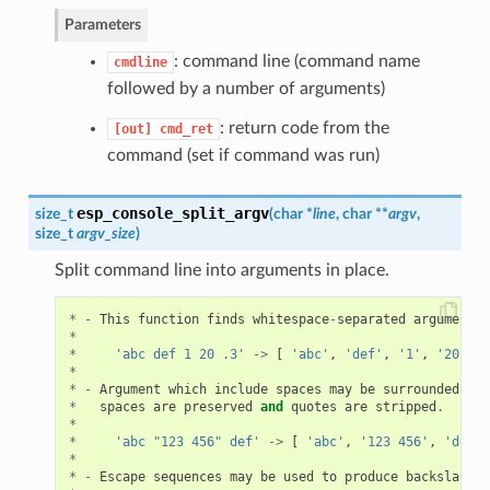
Parameters
: command line (command name
cmdline
followed by a number of arguments)
: return code from the
[out]
cmd_ret
command (set if command was run)
esp_console_split_argv
size_t
(
char *
line
, char **
argv
,
size_t
argv_size
)
Split command line into arguments in place.
*
-
This
function
finds
whitespace
-
separated
arguments
*
*
'abc def 1 20 .3'
->
[
'abc'
,
'def'
,
'1'
,
'20'
,
'
*
*
-
Argument
which
include
spaces
may
be
surrounded
wit
*
spaces
are
preserved
and
quotes
are
stripped
.
*
*
'abc "123 456" def'
->
[
'abc'
,
'123 456'
,
'def'
*
*
-
Escape
sequences
may
be
used
to
produce
backslash
,