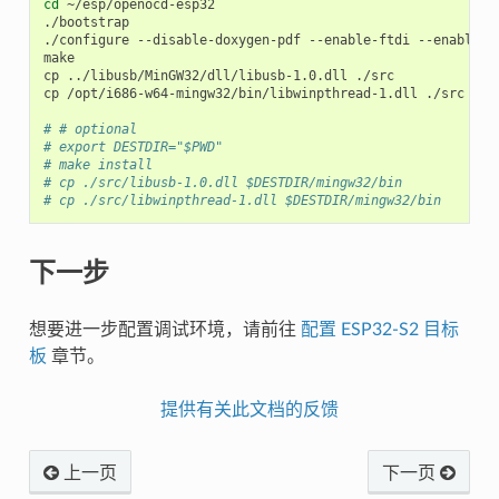
cd
 ~/esp/openocd-esp32

./bootstrap

./configure --disable-doxygen-pdf --enable-ftdi --enable-j
make

cp ../libusb/MinGW32/dll/libusb-1.0.dll ./src

cp /opt/i686-w64-mingw32/bin/libwinpthread-1.dll ./src

# # optional
# export DESTDIR="$PWD"
# make install
# cp ./src/libusb-1.0.dll $DESTDIR/mingw32/bin
# cp ./src/libwinpthread-1.dll $DESTDIR/mingw32/bin
下一步
想要进一步配置调试环境，请前往
配置 ESP32-S2 目标
板
章节。
提供有关此文档的反馈
上一页
下一页