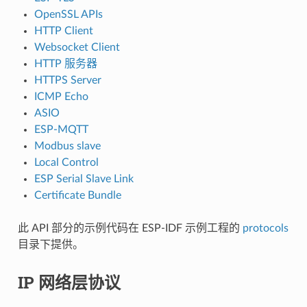
OpenSSL APIs
HTTP Client
Websocket Client
HTTP 服务器
HTTPS Server
ICMP Echo
ASIO
ESP-MQTT
Modbus slave
Local Control
ESP Serial Slave Link
Certificate Bundle
此 API 部分的示例代码在 ESP-IDF 示例工程的
protocols
目录下提供。
IP 网络层协议