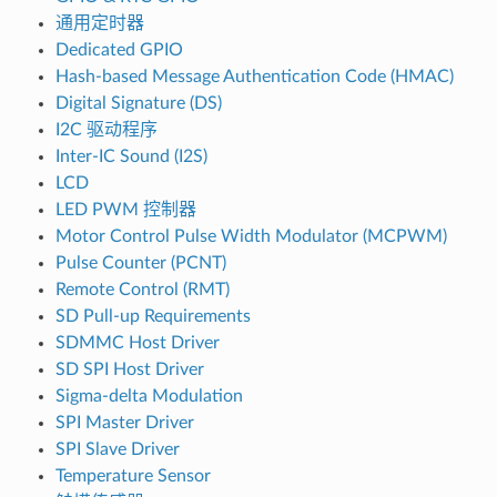
通用定时器
Dedicated GPIO
Hash-based Message Authentication Code (HMAC)
Digital Signature (DS)
I2C 驱动程序
Inter-IC Sound (I2S)
LCD
LED PWM 控制器
Motor Control Pulse Width Modulator (MCPWM)
Pulse Counter (PCNT)
Remote Control (RMT)
SD Pull-up Requirements
SDMMC Host Driver
SD SPI Host Driver
Sigma-delta Modulation
SPI Master Driver
SPI Slave Driver
Temperature Sensor