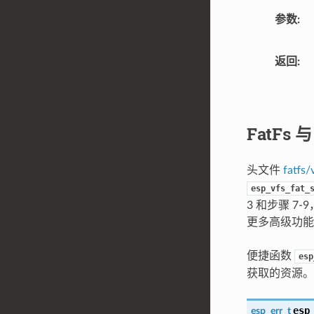
参数
返回
FatFs 
头文件
fatfs/
esp_vfs_fat_
3 和步骤 
更多高级功能
便捷函数
esp
获取的资源。
esp
esp_err_t