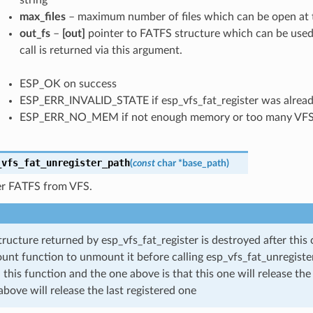
max_files
– maximum number of files which can be open at 
out_fs
–
[out]
pointer to FATFS structure which can be use
call is returned via this argument.
ESP_OK on success
ESP_ERR_INVALID_STATE if esp_vfs_fat_register was alread
ESP_ERR_NO_MEM if not enough memory or too many VFSes
_vfs_fat_unregister_path
(
const
char
*
base_path
)
er FATFS from VFS.
ructure returned by esp_vfs_fat_register is destroyed after this 
ount function to unmount it before calling esp_vfs_fat_unregiste
this function and the one above is that this one will release the 
above will release the last registered one