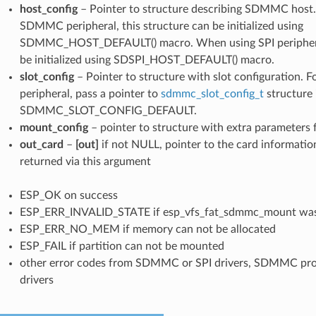
host_config
– Pointer to structure describing SDMMC host
SDMMC peripheral, this structure can be initialized using
SDMMC_HOST_DEFAULT() macro. When using SPI peripheral,
be initialized using SDSPI_HOST_DEFAULT() macro.
slot_config
– Pointer to structure with slot configuration
peripheral, pass a pointer to
sdmmc_slot_config_t
structure i
SDMMC_SLOT_CONFIG_DEFAULT.
mount_config
– pointer to structure with extra parameters
out_card
–
[out]
if not NULL, pointer to the card information
returned via this argument
ESP_OK on success
ESP_ERR_INVALID_STATE if esp_vfs_fat_sdmmc_mount was 
ESP_ERR_NO_MEM if memory can not be allocated
ESP_FAIL if partition can not be mounted
other error codes from SDMMC or SPI drivers, SDMMC pro
drivers