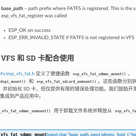
base_path
– path prefix where FATFS is registered. This is the
esp_vfs_fat_register was called
ESP_OK on success
ESP_ERR_INVALID_STATE if FATFS is not registered in VFS
与 VFS 和 SD 卡配合使用
vfs/esp_vfs_fat.h
定义了便捷函数
、
esp_vfs_fat_sdmmc_mount()
和
。这些函数分别执
sdspi_mount()
esp_vfs_fat_sdcard_unmount()
7-9，并初始化 SD 卡，但仅提供有限的错误处理功能。我们鼓励
集成到产品应用中。
用于卸载文件系统并释放从
_vfs_fat_sdmmc_unmount()
esp_vfs_f
_vfs_fat_sdmmc_mount
(
const
char
*
base_path
,
const
sdmmc_host_t
*
ho