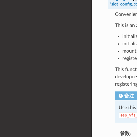
*
slot_config
,
c
Convenienc
This is an
initia
initial
mounts
registe
This funct
developers
registerin
备注
Use this
esp_vfs
参数