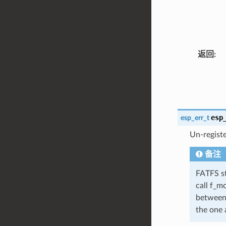
返回
esp
esp_err_t
Un-regist
备注
FATFS st
call f_m
between 
the one 