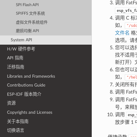
调用 FatF
SPI Flash API
esp_vfs_f
SPIFFS 文件系统
调用 C 
虚拟文件系统组件
如，
"/sd
磨损均衡 API
文件名
格
System API
选项。请
您可以选
H/W 硬件参考
找不适用
API 指南
新打开）
迁移指南
您也可以选
Libraries and Frameworks
如，
"/he
关闭所有
Contributions Guide
调用 FatF
ESP-IDF 版本简介
调用 FatF
资源
号，来释放
Copyrights and Licenses
调用
esp_
关于本指南
放步骤 1
切换语言