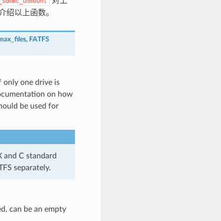
对上
_sdmmc_unmount
细介绍以上函数。
max_files
,
FATFS
f only one drive is
 documentation on how
hould be used for
IX and C standard
TFS separately.
sed, can be an empty