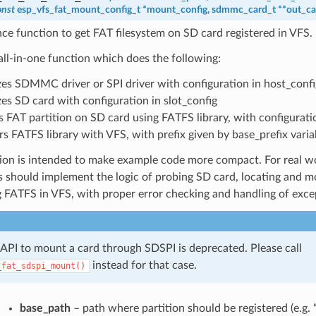
onst
esp_vfs_fat_mount_config_t
*
mount_config
,
sdmmc_card_t
*
*
out_ca
e function to get FAT filesystem on SD card registered in VFS.
 all-in-one function which does the following:
lizes SDMMC driver or SPI driver with configuration in host_confi
izes SD card with configuration in slot_config
 FAT partition on SD card using FATFS library, with configurat
rs FATFS library with VFS, with prefix given by base_prefix varia
ion is intended to make example code more compact. For real wo
 should implement the logic of probing SD card, locating and m
g FATFS in VFS, with proper error checking and handling of exce
 API to mount a card through SDSPI is deprecated. Please call
instead for that case.
_fat_sdspi_mount()
base_path
– path where partition should be registered (e.g. 