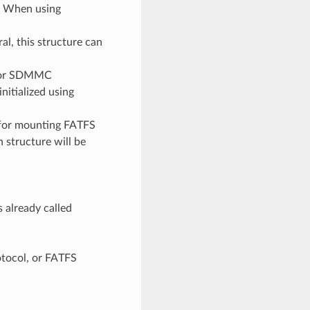
. When using
 this structure can
. For SDMMC
nitialized using
 for mounting FATFS
 structure will be
already called
tocol, or FATFS