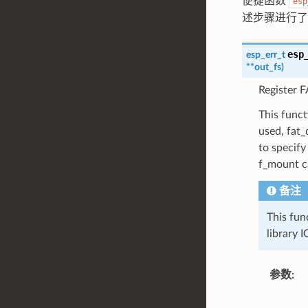
便捷函数
esp
述步骤进行了
esp
esp_err_t
*
*
out_fs
)
Register 
This funct
used, fat
to specify
f_mount ca
备注
This fun
library 
参数