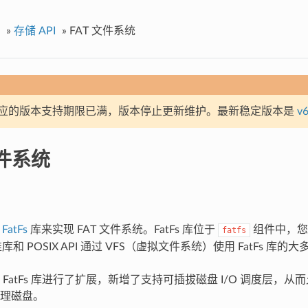
»
存储 API
»
FAT 文件系统
应的版本支持期限已满，版本停止更新维护。最新稳定版本是
v6
文件系统
用
FatFs
库来实现 FAT 文件系统。FatFs 库位于
组件中，您
fatfs
库和 POSIX API 通过 VFS（虚拟文件系统）使用 FatFs 库的
FatFs 库进行了扩展，新增了支持可插拔磁盘 I/O 调度层，从而允
理磁盘。