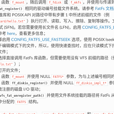
s 函数
，随后调用
或
，并使用与传递
f_mount
f_fdisk
f_mkfs
相同的驱动编号挂载文件系统。请参考
FatFs 文档
at_register()
标准库和 POSIX API 对路径中带有步骤 1 中所述前缀的文件（例
）执行打开、读取、写入、擦除、复制等操作。
card/hello.txt"
式 (SFN)。若您需要使用长文件名 (LFN)，启用
CONFIG_FATFS_
参考
here
，查看更多信息；
择启用
CONFIG_FATFS_USE_FASTSEEK
选项，使用 POSIX ls
于编辑模式下的文件，所以，使用快速查找时，应在只读模式下
文件；
择直接调用 FatFs 库函数，但需要使用没有 VFS 前缀的路径（
）；
llo.txt"
打开的文件；
s 函数
并使用 NULL
参数，为与上述编号相同
f_mount
FATFS*
s 函数
并使用 NULL
参
ff_diskio_register()
ff_diskio_impl_t*
注册的磁盘 I/O 驱动；
并使用文件系统挂载的路径将 FatFs 从
vfs_fat_unregister_path()
 中分配的
结构。
FATFS