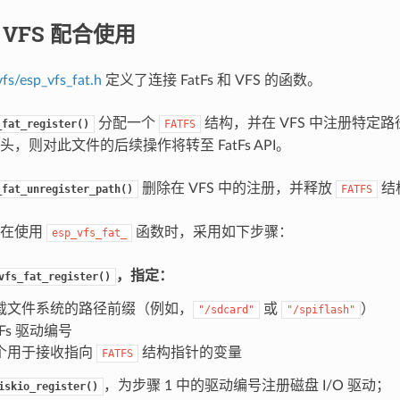
与 VFS 配合使用
vfs/esp_vfs_fat.h
定义了连接 FatFs 和 VFS 的函数。
分配一个
结构，并在 VFS 中注册特定
_fat_register()
FATFS
，则对此文件的后续操作将转至 FatFs API。
删除在 VFS 中的注册，并释放
结
_fat_unregister_path()
FATFS
序在使用
函数时，采用如下步骤：
esp_vfs_fat_
，指定：
vfs_fat_register()
载文件系统的路径前缀（例如，
或
）
"/sdcard"
"/spiflash"
tFs 驱动编号
个用于接收指向
结构指针的变量
FATFS
，为步骤 1 中的驱动编号注册磁盘 I/O 驱动；
iskio_register()