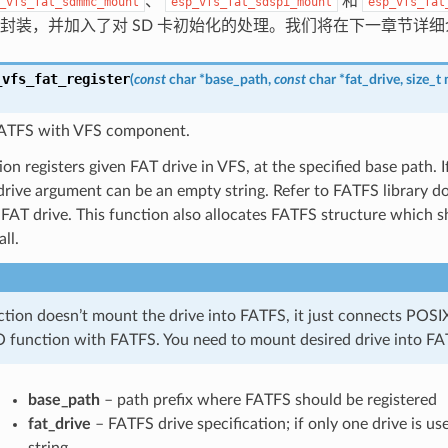
、
和
_vfs_fat_sdmmc_mount
esp_vfs_fat_sdspi_mount
esp_vfs_fat
封装，并加入了对 SD 卡初始化的处理。我们将在下一章节详
_vfs_fat_register
(
const
char
*
base_path
,
const
char
*
fat_drive
,
size_t
FATFS with VFS component.
ion registers given FAT drive in VFS, at the specified base path. I
_drive argument can be an empty string. Refer to FATFS library
 FAT drive. This function also allocates FATFS structure which s
ll.
ction doesn’t mount the drive into FATFS, it just connects POS
IO function with FATFS. You need to mount desired drive into FA
base_path
– path prefix where FATFS should be registered
fat_drive
– FATFS drive specification; if only one drive is u
string