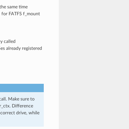
the same time
d for FATFS f_mount
y called
 already registered
call. Make sure to
r_ctx. Difference
correct drive, while