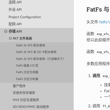
连网 API
FatFs 
外设 API
Project Configuration
头文件
fatfs/
配网 API
存储 API
函数
esp_vfs
FAT 文件系统
径以此前缀开头
FatFs 与 VFS 配合使用
函数
esp_vfs
FatFs 与 VFS 和 SD 卡配合使用
FatFs 与 VFS 配合使用（只读模式下）
多数应用程
FatFs 磁盘 I/O 层
FatFs 分区生成器
调用
esp_
FatFs 分区分析器
挂
量产程序
Fa
非易失性存储库
一
NVS 分区生成程序
调用
ff_d
SD/SDIO/MMC 驱动程序