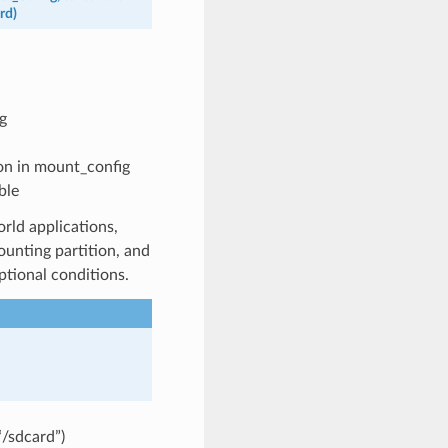
rd
)
g
ion in mount_config
ble
rld applications,
ounting partition, and
ptional conditions.
“/sdcard”)