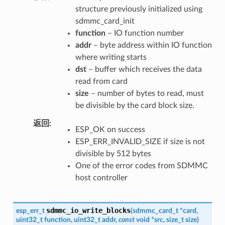
structure previously initialized using
sdmmc_card_init
function
– IO function number
addr
– byte address within IO function
where writing starts
dst
– buffer which receives the data
read from card
size
– number of bytes to read, must
be divisible by the card block size.
返回
ESP_OK on success
ESP_ERR_INVALID_SIZE if size is not
divisible by 512 bytes
One of the error codes from SDMMC
host controller
sdmmc_io_write_blocks
esp_err_t
(
sdmmc_card_t
*
card
,
uint32_t
function
,
uint32_t
addr
,
const
void
*
src
,
size_t
size
)