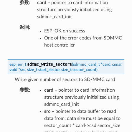
参数
card
– pointer to card information
structure previously initialized using
sdmmc_card_init
返回
ESP_OK on success
One of the error codes from SDMMC
host controller
sdmmc_write_sectors
esp_err_t
(
sdmmc_card_t
*
card
,
const
void
*
src
,
size_t
start_sector
,
size_t
sector_count
)
Write given number of sectors to SD/MMC card
参数
card
– pointer to card information
structure previously initialized using
sdmmc_card_init
src
– pointer to data buffer to read
data from; data size must be equal to
sector_count * card->csd.sector_size