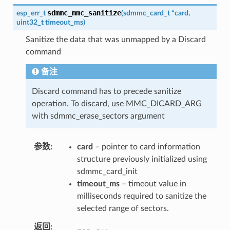
sdmmc_mmc_sanitize
esp_err_t
(
sdmmc_card_t
*
card
,
uint32_t
timeout_ms
)
Sanitize the data that was unmapped by a Discard
command
备注
Discard command has to precede sanitize
operation. To discard, use MMC_DICARD_ARG
with sdmmc_erase_sectors argument
参数
card
– pointer to card information
structure previously initialized using
sdmmc_card_init
timeout_ms
– timeout value in
milliseconds required to sanitize the
selected range of sectors.
返回