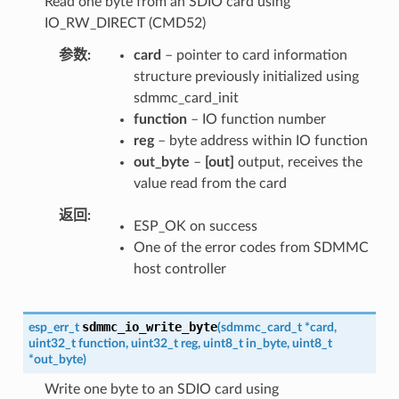
Read one byte from an SDIO card using
IO_RW_DIRECT (CMD52)
参数
card
– pointer to card information
structure previously initialized using
sdmmc_card_init
function
– IO function number
reg
– byte address within IO function
out_byte
–
[out]
output, receives the
value read from the card
返回
ESP_OK on success
One of the error codes from SDMMC
host controller
sdmmc_io_write_byte
esp_err_t
(
sdmmc_card_t
*
card
,
uint32_t
function
,
uint32_t
reg
,
uint8_t
in_byte
,
uint8_t
*
out_byte
)
Write one byte to an SDIO card using