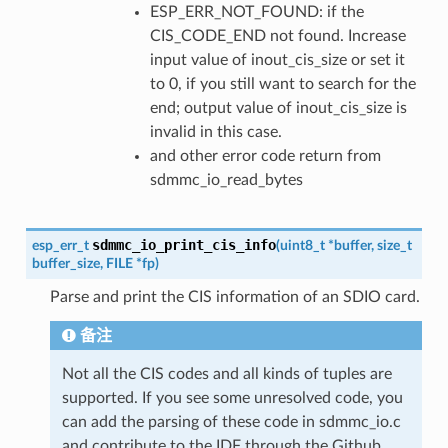
ESP_ERR_NOT_FOUND: if the
CIS_CODE_END not found. Increase
input value of inout_cis_size or set it
to 0, if you still want to search for the
end; output value of inout_cis_size is
invalid in this case.
and other error code return from
sdmmc_io_read_bytes
sdmmc_io_print_cis_info
esp_err_t
(
uint8_t
*
buffer
,
size_t
buffer_size
,
FILE
*
fp
)
Parse and print the CIS information of an SDIO card.
备注
Not all the CIS codes and all kinds of tuples are
supported. If you see some unresolved code, you
can add the parsing of these code in sdmmc_io.c
and contribute to the IDF through the Github