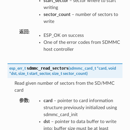
start_sector
– sector where to start
writing
sector_count
– number of sectors to
write
返回
ESP_OK on success
One of the error codes from SDMMC
host controller
sdmmc_read_sectors
esp_err_t
(
sdmmc_card_t
*
card
,
void
*
dst
,
size_t
start_sector
,
size_t
sector_count
)
Read given number of sectors from the SD/MMC
card
参数
card
– pointer to card information
structure previously initialized using
sdmmc_card_init
dst
– pointer to data buffer to write
into; buffer size must be at least