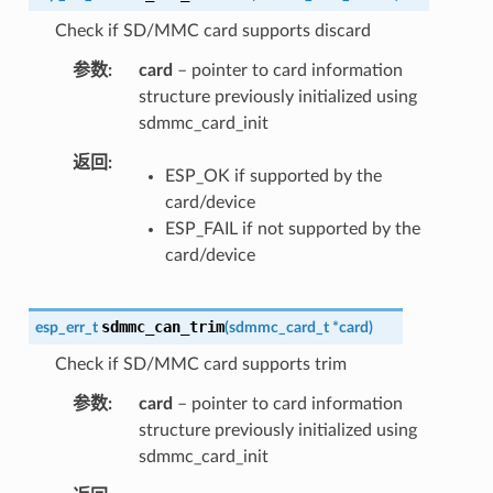
Check if SD/MMC card supports discard
参数
card
– pointer to card information
structure previously initialized using
sdmmc_card_init
返回
ESP_OK if supported by the
card/device
ESP_FAIL if not supported by the
card/device
sdmmc_can_trim
esp_err_t
(
sdmmc_card_t
*
card
)
Check if SD/MMC card supports trim
参数
card
– pointer to card information
structure previously initialized using
sdmmc_card_init