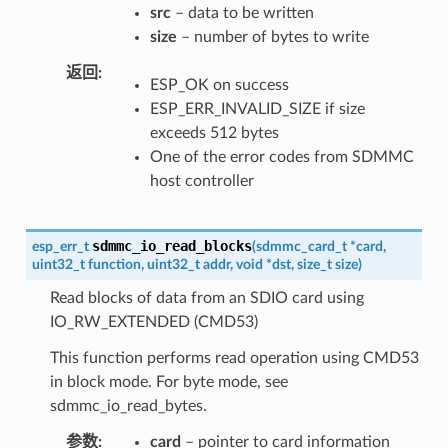
src
– data to be written
size
– number of bytes to write
返回
ESP_OK on success
ESP_ERR_INVALID_SIZE if size
exceeds 512 bytes
One of the error codes from SDMMC
host controller
sdmmc_io_read_blocks
esp_err_t
(
sdmmc_card_t
*
card
,
uint32_t
function
,
uint32_t
addr
,
void
*
dst
,
size_t
size
)
Read blocks of data from an SDIO card using
IO_RW_EXTENDED (CMD53)
This function performs read operation using CMD53
in block mode. For byte mode, see
sdmmc_io_read_bytes.
参数
card
– pointer to card information