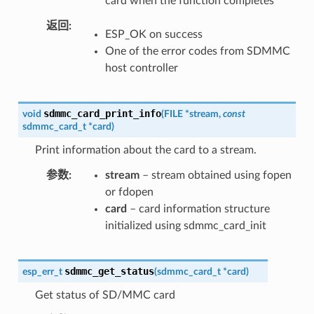
card when the function completes
返回
ESP_OK on success
One of the error codes from SDMMC
host controller
sdmmc_card_print_info
void
(
FILE
*
stream
,
const
sdmmc_card_t
*
card
)
Print information about the card to a stream.
参数
stream
– stream obtained using fopen
or fdopen
card
– card information structure
initialized using sdmmc_card_init
sdmmc_get_status
esp_err_t
(
sdmmc_card_t
*
card
)
Get status of SD/MMC card