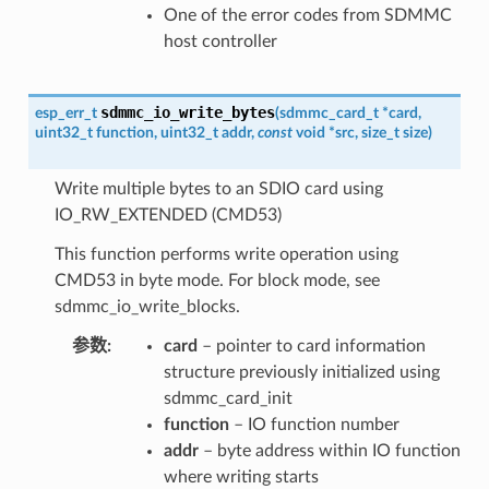
One of the error codes from SDMMC
host controller
sdmmc_io_write_bytes
esp_err_t
(
sdmmc_card_t
*
card
,
uint32_t
function
,
uint32_t
addr
,
const
void
*
src
,
size_t
size
)
Write multiple bytes to an SDIO card using
IO_RW_EXTENDED (CMD53)
This function performs write operation using
CMD53 in byte mode. For block mode, see
sdmmc_io_write_blocks.
参数
card
– pointer to card information
structure previously initialized using
sdmmc_card_init
function
– IO function number
addr
– byte address within IO function
where writing starts