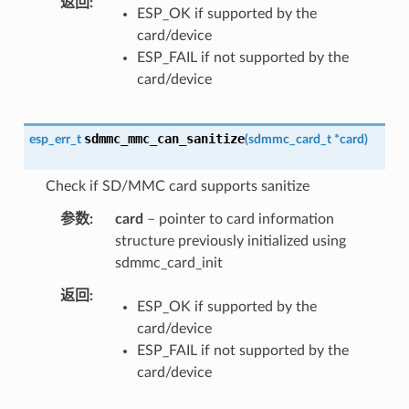
返回
ESP_OK if supported by the
card/device
ESP_FAIL if not supported by the
card/device
sdmmc_mmc_can_sanitize
esp_err_t
(
sdmmc_card_t
*
card
)
Check if SD/MMC card supports sanitize
参数
card
– pointer to card information
structure previously initialized using
sdmmc_card_init
返回
ESP_OK if supported by the
card/device
ESP_FAIL if not supported by the
card/device