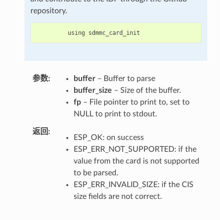
repository.
using
sdmmc_card_init
参数
buffer
– Buffer to parse
buffer_size
– Size of the buffer.
fp
– File pointer to print to, set to
NULL to print to stdout.
返回
ESP_OK: on success
ESP_ERR_NOT_SUPPORTED: if the
value from the card is not supported
to be parsed.
ESP_ERR_INVALID_SIZE: if the CIS
size fields are not correct.