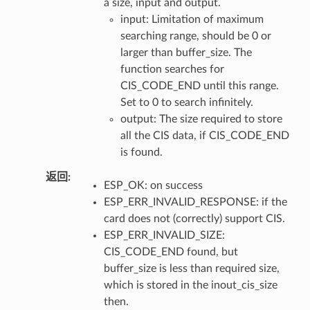
a size, input and output.
input: Limitation of maximum
searching range, should be 0 or
larger than buffer_size. The
function searches for
CIS_CODE_END until this range.
Set to 0 to search infinitely.
output: The size required to store
all the CIS data, if CIS_CODE_END
is found.
返回
ESP_OK: on success
ESP_ERR_INVALID_RESPONSE: if the
card does not (correctly) support CIS.
ESP_ERR_INVALID_SIZE:
CIS_CODE_END found, but
buffer_size is less than required size,
which is stored in the inout_cis_size
then.