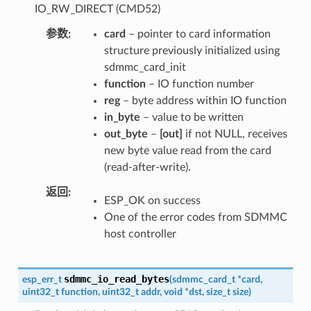
IO_RW_DIRECT (CMD52)
参数
card
– pointer to card information
structure previously initialized using
sdmmc_card_init
function
– IO function number
reg
– byte address within IO function
in_byte
– value to be written
out_byte
–
[out]
if not NULL, receives
new byte value read from the card
(read-after-write).
返回
ESP_OK on success
One of the error codes from SDMMC
host controller
sdmmc_io_read_bytes
esp_err_t
(
sdmmc_card_t
*
card
,
uint32_t
function
,
uint32_t
addr
,
void
*
dst
,
size_t
size
)