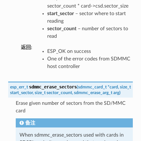
sector_count * card->csd.sector_size
start_sector
– sector where to start
reading
sector_count
– number of sectors to
read
返回
ESP_OK on success
One of the error codes from SDMMC
host controller
sdmmc_erase_sectors
esp_err_t
(
sdmmc_card_t
*
card
,
size_t
start_sector
,
size_t
sector_count
,
sdmmc_erase_arg_t
arg
)
Erase given number of sectors from the SD/MMC
card
备注
When sdmmc_erase_sectors used with cards in