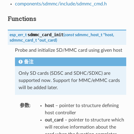
components/sdmmc/include/sdmmc_cmd.h
Functions
sdmmc_card_init
esp_err_t
(
const
sdmmc_host_t
*
host
,
sdmmc_card_t
*
out_card
)
Probe and initialize SD/MMC card using given host
备注
Only SD cards (SDSC and SDHC/SDXC) are
supported now. Support for MMC/eMMC cards
will be added later.
参数
host
– pointer to structure defining
host controller
out_card
– pointer to structure which
will receive information about the