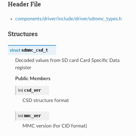
Header File
components/driver/include/driver/sdmmc_types.h
Structures
sdmmc_csd_t
struct
Decoded values from SD card Card Specific Data
register
Public Members
csd_ver
int
CSD structure format
mmc_ver
int
MMC version (for CID format)