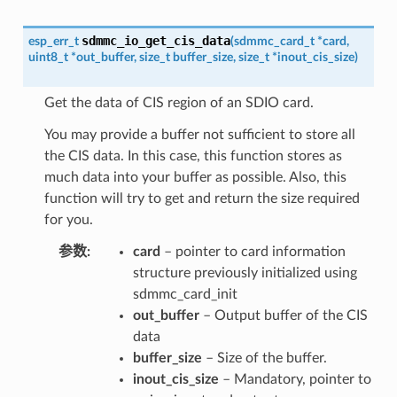
sdmmc_io_get_cis_data
esp_err_t
(
sdmmc_card_t
*
card
,
uint8_t
*
out_buffer
,
size_t
buffer_size
,
size_t
*
inout_cis_size
)
Get the data of CIS region of an SDIO card.
You may provide a buffer not sufficient to store all
the CIS data. In this case, this function stores as
much data into your buffer as possible. Also, this
function will try to get and return the size required
for you.
参数
card
– pointer to card information
structure previously initialized using
sdmmc_card_init
out_buffer
– Output buffer of the CIS
data
buffer_size
– Size of the buffer.
inout_cis_size
– Mandatory, pointer to