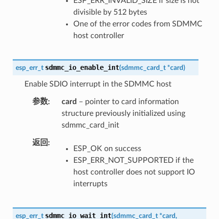
ESP_ERR_INVALID_SIZE if size is not
divisible by 512 bytes
One of the error codes from SDMMC
host controller
sdmmc_io_enable_int
esp_err_t
(
sdmmc_card_t
*
card
)
Enable SDIO interrupt in the SDMMC host
参数
card
– pointer to card information
structure previously initialized using
sdmmc_card_init
返回
ESP_OK on success
ESP_ERR_NOT_SUPPORTED if the
host controller does not support IO
interrupts
sdmmc_io_wait_int
esp_err_t
(
sdmmc_card_t
*
card
,