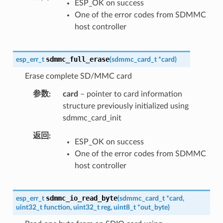
ESP_OK on success
One of the error codes from SDMMC
host controller
sdmmc_full_erase
esp_err_t
(
sdmmc_card_t
*
card
)
Erase complete SD/MMC card
参数
card
– pointer to card information
structure previously initialized using
sdmmc_card_init
返回
ESP_OK on success
One of the error codes from SDMMC
host controller
sdmmc_io_read_byte
esp_err_t
(
sdmmc_card_t
*
card
,
uint32_t
function
,
uint32_t
reg
,
uint8_t
*
out_byte
)