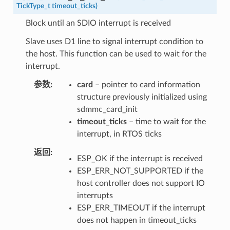
TickType_t
timeout_ticks
)
Block until an SDIO interrupt is received
Slave uses D1 line to signal interrupt condition to
the host. This function can be used to wait for the
interrupt.
参数
card
– pointer to card information
structure previously initialized using
sdmmc_card_init
timeout_ticks
– time to wait for the
interrupt, in RTOS ticks
返回
ESP_OK if the interrupt is received
ESP_ERR_NOT_SUPPORTED if the
host controller does not support IO
interrupts
ESP_ERR_TIMEOUT if the interrupt
does not happen in timeout_ticks