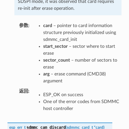
SDSPI mode, it was observed that card requires
re-init after erase operation.
参数
card
– pointer to card information
structure previously initialized using
sdmmc_card_init
start_sector
– sector where to start
erase
sector_count
– number of sectors to
erase
arg
– erase command (CMD38)
argument
返回
ESP_OK on success
One of the error codes from SDMMC
host controller
sdmmc_can_discard
esp_err_t
(
sdmmc_card_t
*
card
)