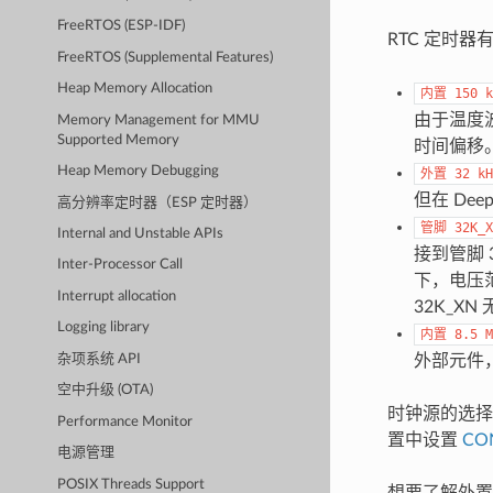
FreeRTOS (ESP-IDF)
RTC 定时
FreeRTOS (Supplemental Features)
Heap Memory Allocation
内置
150
k
由于温度波动
Memory Management for MMU
Supported Memory
时间偏移
Heap Memory Debugging
外置
32
kH
但在 Dee
高分辨率定时器（ESP 定时器）
管脚
32K_X
Internal and Unstable APIs
接到管脚 
Inter-Processor Call
下，电压范围
Interrupt allocation
32K_XN
Logging library
内置
8.5
M
杂项系统 API
外部元件，
空中升级 (OTA)
时钟源的选择
Performance Monitor
置中设置
CO
电源管理
POSIX Threads Support
想要了解外