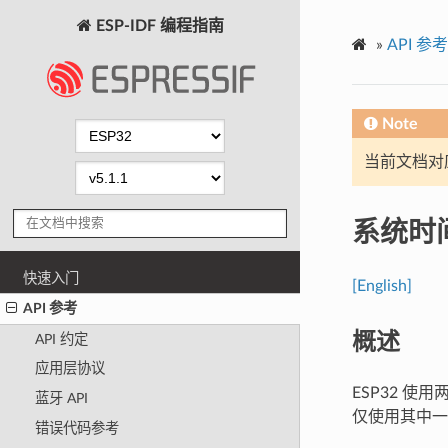
ESP-IDF 编程指南
»
API 参考
Note
当前文档对
系统时
快速入门
[English]
API 参考
概述
API 约定
应用层协议
ESP32 
蓝牙 API
仅使用其中一
错误代码参考