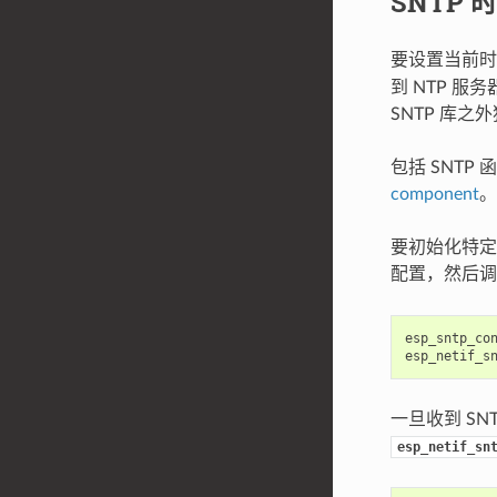
SNTP 
要设置当前时间
到 NTP 
SNTP 库
包括 SNTP
component
。
要初始化特定的
配置，然后
esp_sntp_co
esp_netif_s
一旦收到 S
esp_netif_sn