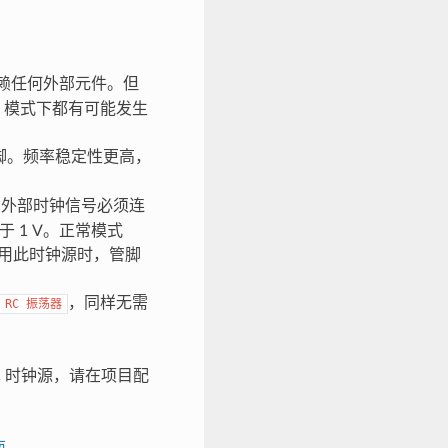
不依赖任何外部元件。但
eep 模式下都有可能发生
N 管脚。频率稳定性更高，
钟。外部时钟信号必须连
于 1 V。正常模式
幅。使用此时钟源时，管脚
，同样无需
RC
振荡器
 时钟源，请在项目配
南
。