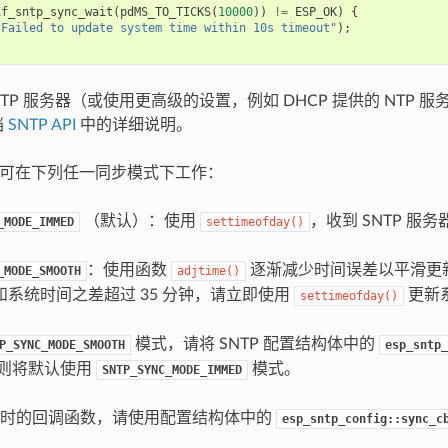
if_sntp_sync_wait
(
pdMS_TO_TICKS
(
10000
))
!=
ESP_OK
)
{
"Failed to update system time within 10s timeout"
);
TP 服务器（或使用更高级的设置，例如 DHCP 提供的 NTP 
档
SNTP API
中的详细说明。
TP 库可在下列任一同步模式下工作：
（默认）：使用
，收到 SNTP 服
_MODE_IMMED
settimeofday()
：使用函数
逐渐减少时间误差以平滑更新
_MODE_SMOOTH
adjtime()
和系统时间之差超过 35 分钟，请立即使用
更新
settimeofday()
模式，请将 SNTP 配置结构体中的
P_SYNC_MODE_SMOOTH
esp_sntp_
则将默认使用
模式。
SNTP_SYNC_MODE_IMMED
步时的回调函数，请使用配置结构体中的
esp_sntp_config::sync_c