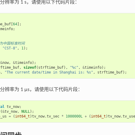
分辨率为 1 s，请使用以下代码片段：
me_buf
[
64
];
imeinfo
;
置为中国标准时间
,
"CST-8"
,
1
);
(
&
now
,
&
timeinfo
);
rftime_buf
,
sizeof
(
strftime_buf
),
"%c"
,
&
timeinfo
);
G
,
"The current date/time in Shanghai is: %s"
,
strftime_buf
);
分辨率为 1 μs，请使用以下代码片段：
val
tv_now
;
y
(
&
tv_now
,
NULL
);
e_us
=
(
int64_t
)
tv_now
.
tv_sec
*
1000000L
+
(
int64_t
)
tv_now
.
tv_us