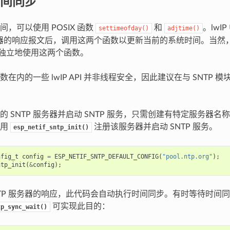
时间同步
，可以使用 POSIX 函数
和
。lwI
settimeofday()
adjtime()
服务器的响应报文后，调用这两个函数以更新当前的系统时间。当然，用
之外独立地使用这两个函数。
 函数在内的一些 lwIP API 并非线程安全，因此建议在与 SNTP
 SNTP 服务器并启动 SNTP 服务，只需创建有特定服务器名称的
调用
注册该服务器并启动 SNTP 服务。
esp_netif_sntp_init()
nfig_t
config
=
ESP_NETIF_SNTP_DEFAULT_CONFIG
(
"pool.ntp.org"
);
ntp_init
(
&
config
);
NTP 服务器的响应，此代码会自动执行时间同步。有时等待时间
可实现此目的：
tp_sync_wait()