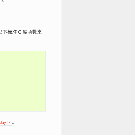
下标准 C 库函数来
。
day()