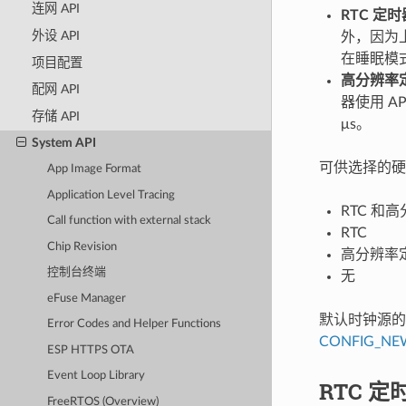
连网 API
RTC 定时
外设 API
外，因为
在睡眠模式
项目配置
高分辨率
配网 API
器使用 A
存储 API
μs。
System API
可供选择的硬
App Image Format
Application Level Tracing
RTC 和
Call function with external stack
RTC
Chip Revision
高分辨率
控制台终端
无
eFuse Manager
默认时钟源的
Error Codes and Helper Functions
CONFIG_NEW
ESP HTTPS OTA
Event Loop Library
RTC 
FreeRTOS (Overview)