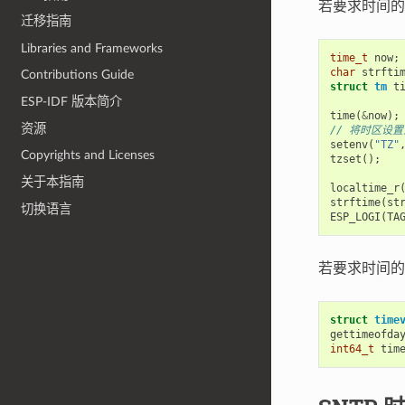
若要求时间的
迁移指南
Libraries and Frameworks
time_t
now
;
char
strfti
Contributions Guide
struct
tm
t
ESP-IDF 版本简介
time
(
&
now
);
资源
// 将时区设
setenv
(
"TZ"
Copyrights and Licenses
tzset
();
关于本指南
localtime_r
strftime
(
st
切换语言
ESP_LOGI
(
TA
若要求时间的
struct
time
gettimeofda
int64_t
tim