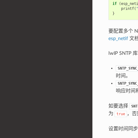
if
(
esp_net
printf
(
}
要配置多个 N
esp_netif
文
lwIP SN
SNTP_SYNC
时间。
SNTP_SYNC
响应时间
如要选择
SNT
为
，否
true
设置时间同