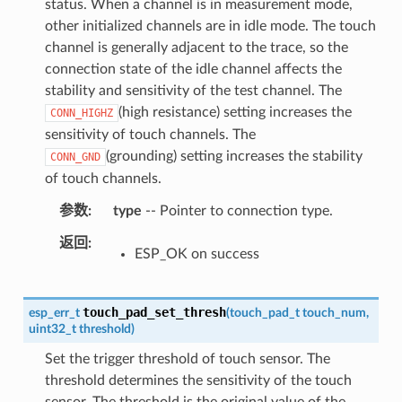
status. When a channel is in measurement mode,
other initialized channels are in idle mode. The touch
channel is generally adjacent to the trace, so the
connection state of the idle channel affects the
stability and sensitivity of the test channel. The
(high resistance) setting increases the
CONN_HIGHZ
sensitivity of touch channels. The
(grounding) setting increases the stability
CONN_GND
of touch channels.
参数
type
-- Pointer to connection type.
返回
ESP_OK on success
touch_pad_set_thresh
esp_err_t
(
touch_pad_t
touch_num
,
uint32_t
threshold
)
Set the trigger threshold of touch sensor. The
threshold determines the sensitivity of the touch