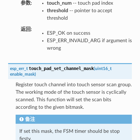
参数
touch_num
-- touch pad index
threshold
-- pointer to accept
threshold
返回
ESP_OK on success
ESP_ERR_INVALID_ARG if argument is
wrong
touch_pad_set_channel_mask
esp_err_t
(
uint16_t
enable_mask
)
Register touch channel into touch sensor scan group.
The working mode of the touch sensor is cyclically
scanned. This function will set the scan bits
according to the given bitmask.
备注
If set this mask, the FSM timer should be stop
firsty.