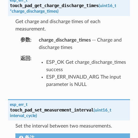
esp_err_t
touch_pad_get_charge_discharge_times
(
uint16_t
*
charge_discharge_times
)
Get charge and discharge times of each
measurement.
参数
charge_discharge_times
-- Charge and
discharge times
返回
ESP_OK Get charge_discharge_times
success
ESP_ERR_INVALID_ARG The input
parameter is NULL
esp_err_t
touch_pad_set_measurement_interval
(
uint16_t
interval_cycle
)
Set the interval between two measurements.