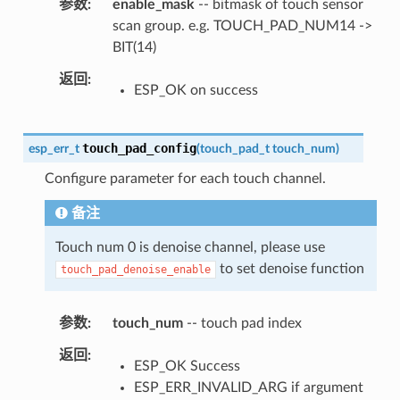
参数
enable_mask
-- bitmask of touch sensor
scan group. e.g. TOUCH_PAD_NUM14 ->
BIT(14)
返回
ESP_OK on success
touch_pad_config
esp_err_t
(
touch_pad_t
touch_num
)
Configure parameter for each touch channel.
备注
Touch num 0 is denoise channel, please use
to set denoise function
touch_pad_denoise_enable
参数
touch_num
-- touch pad index
返回
ESP_OK Success
ESP_ERR_INVALID_ARG if argument