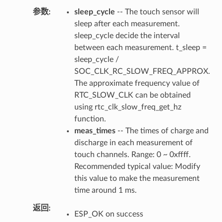
参数
sleep_cycle
-- The touch sensor will
sleep after each measurement.
sleep_cycle decide the interval
between each measurement. t_sleep =
sleep_cycle /
SOC_CLK_RC_SLOW_FREQ_APPROX.
The approximate frequency value of
RTC_SLOW_CLK can be obtained
using rtc_clk_slow_freq_get_hz
function.
meas_times
-- The times of charge and
discharge in each measurement of
touch channels. Range: 0 ~ 0xffff.
Recommended typical value: Modify
this value to make the measurement
time around 1 ms.
返回
ESP_OK on success