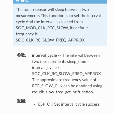
备注
The touch sensor will sleep between two
mesurements This function is to set the interval
cycle And the interval is clocked from
SOC_MOD_CLK_RTC_SLOW, its default
frequency is
SOC_CLK_RC_SLOW_FREQ_APPROX
参数
interval_cycle
-- The interval between
two measurements sleep_time =
interval_cycle /
SOC_CLK_RC_SLOW_FREQ_APPROX.
The approximate frequency value of
RTC_SLOW_CLK can be obtained using
rtc_clk_slow_freq_get_hz function.
返回
ESP_OK Set interval cycle success