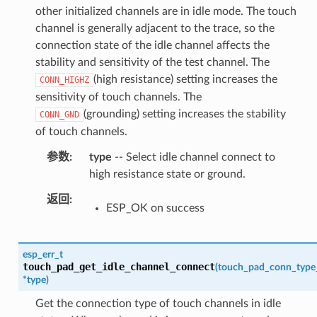
other initialized channels are in idle mode. The touch
channel is generally adjacent to the trace, so the
connection state of the idle channel affects the
stability and sensitivity of the test channel. The
(high resistance) setting increases the
CONN_HIGHZ
sensitivity of touch channels. The
(grounding) setting increases the stability
CONN_GND
of touch channels.
参数
type
-- Select idle channel connect to
high resistance state or ground.
返回
ESP_OK on success
esp_err_t
touch_pad_get_idle_channel_connect
(
touch_pad_conn_type
*
type
)
Get the connection type of touch channels in idle