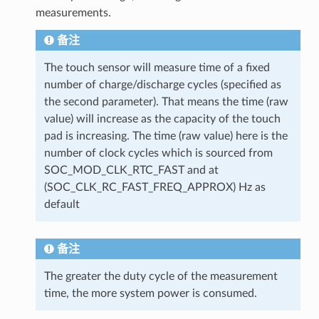
measurements.
备注
The touch sensor will measure time of a fixed
number of charge/discharge cycles (specified as
the second parameter). That means the time (raw
value) will increase as the capacity of the touch
pad is increasing. The time (raw value) here is the
number of clock cycles which is sourced from
SOC_MOD_CLK_RTC_FAST and at
(SOC_CLK_RC_FAST_FREQ_APPROX) Hz as
default
备注
The greater the duty cycle of the measurement
time, the more system power is consumed.