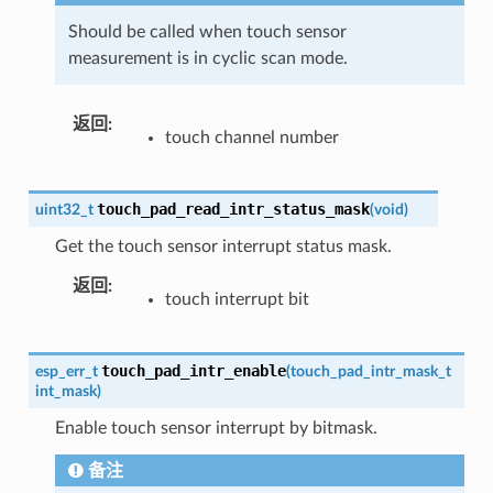
Should be called when touch sensor
measurement is in cyclic scan mode.
返回
touch channel number
touch_pad_read_intr_status_mask
uint32_t
(
void
)
Get the touch sensor interrupt status mask.
返回
touch interrupt bit
touch_pad_intr_enable
esp_err_t
(
touch_pad_intr_mask_t
int_mask
)
Enable touch sensor interrupt by bitmask.
备注