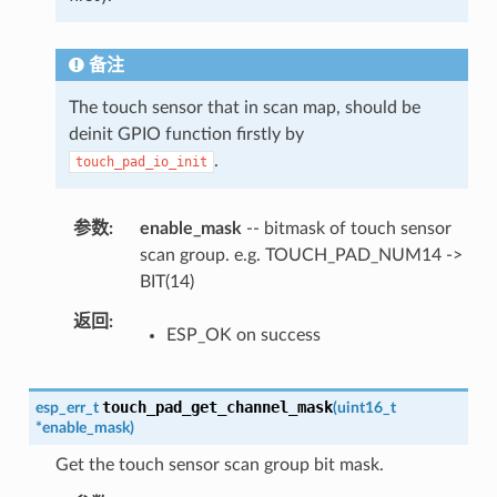
备注
The touch sensor that in scan map, should be
deinit GPIO function firstly by
.
touch_pad_io_init
参数
enable_mask
-- bitmask of touch sensor
scan group. e.g. TOUCH_PAD_NUM14 ->
BIT(14)
返回
ESP_OK on success
touch_pad_get_channel_mask
esp_err_t
(
uint16_t
*
enable_mask
)
Get the touch sensor scan group bit mask.