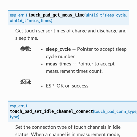
touch_pad_get_meas_time
esp_err_t
(
uint16_t
*
sleep_cycle
,
uint16_t
*
meas_times
)
Get touch sensor times of charge and discharge and
sleep time.
参数
sleep_cycle
-- Pointer to accept sleep
cycle number
meas_times
-- Pointer to accept
measurement times count.
返回
ESP_OK on success
esp_err_t
touch_pad_set_idle_channel_connect
(
touch_pad_conn_type
type
)
Set the connection type of touch channels in idle
status. When a channel is in measurement mode,