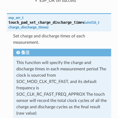
ESP_OK on success
esp_err_t
touch_pad_set_charge_discharge_times
(
uint16_t
charge_discharge_times
)
Set charge and discharge times of each
measurement.
备注
This function will specify the charge and
discharge times in each measurement period The
clock is sourced from
SOC_MOD_CLK_RTC_FAST, and its default
frequency is
SOC_CLK_RC_FAST_FREQ_APPROX The touch
sensor will record the total clock cycles of all the
charge and discharge cycles as the final result
(raw value)