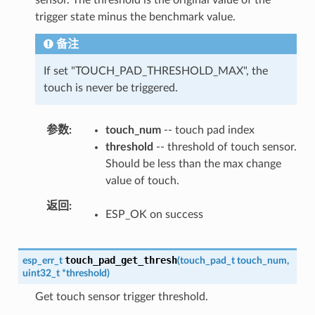
sensor. The threshold is the original value of the
trigger state minus the benchmark value.
备注
If set "TOUCH_PAD_THRESHOLD_MAX", the
touch is never be triggered.
参数
touch_num
-- touch pad index
threshold
-- threshold of touch sensor.
Should be less than the max change
value of touch.
返回
ESP_OK on success
touch_pad_get_thresh
esp_err_t
(
touch_pad_t
touch_num
,
uint32_t
*
threshold
)
Get touch sensor trigger threshold.