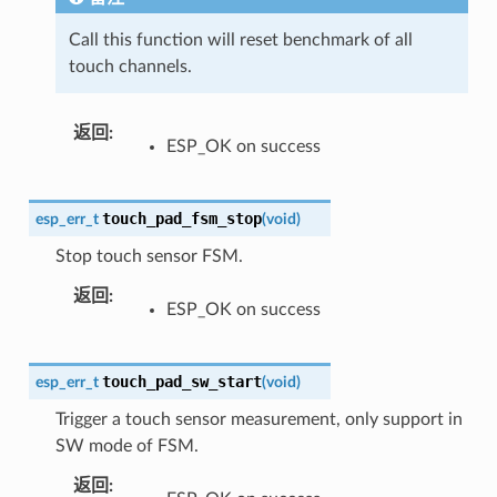
Call this function will reset benchmark of all
touch channels.
返回
ESP_OK on success
touch_pad_fsm_stop
esp_err_t
(
void
)
Stop touch sensor FSM.
返回
ESP_OK on success
touch_pad_sw_start
esp_err_t
(
void
)
Trigger a touch sensor measurement, only support in
SW mode of FSM.
返回