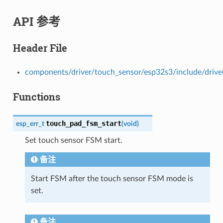
API 参考
Header File
components/driver/touch_sensor/esp32s3/include/drive
Functions
touch_pad_fsm_start
esp_err_t
(
void
)
Set touch sensor FSM start.
备注
Start FSM after the touch sensor FSM mode is
set.
备注