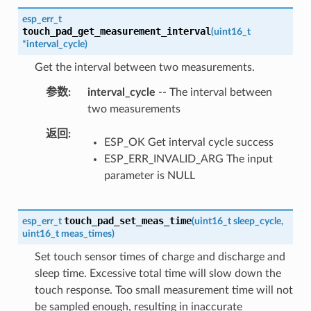
esp_err_t
touch_pad_get_measurement_interval
(
uint16_t
*
interval_cycle
)
Get the interval between two measurements.
参数
interval_cycle
-- The interval between
two measurements
返回
ESP_OK Get interval cycle success
ESP_ERR_INVALID_ARG The input
parameter is NULL
touch_pad_set_meas_time
esp_err_t
(
uint16_t
sleep_cycle
,
uint16_t
meas_times
)
Set touch sensor times of charge and discharge and
sleep time. Excessive total time will slow down the
touch response. Too small measurement time will not
be sampled enough, resulting in inaccurate