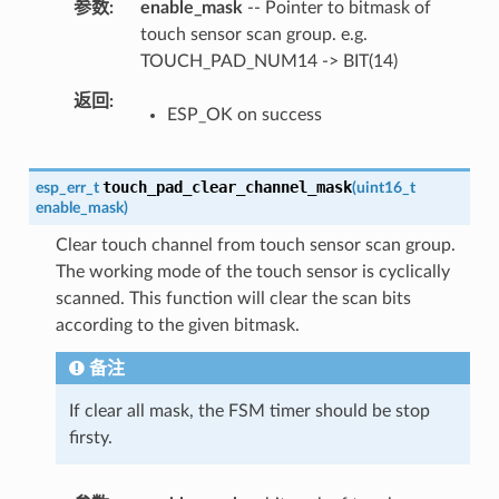
参数
enable_mask
-- Pointer to bitmask of
touch sensor scan group. e.g.
TOUCH_PAD_NUM14 -> BIT(14)
返回
ESP_OK on success
touch_pad_clear_channel_mask
esp_err_t
(
uint16_t
enable_mask
)
Clear touch channel from touch sensor scan group.
The working mode of the touch sensor is cyclically
scanned. This function will clear the scan bits
according to the given bitmask.
备注
If clear all mask, the FSM timer should be stop
firsty.