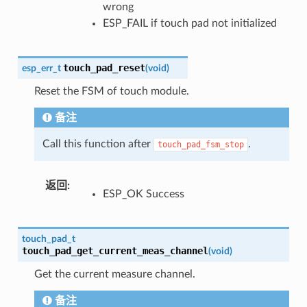
wrong
ESP_FAIL if touch pad not initialized
touch_pad_reset
esp_err_t
(
void
)
Reset the FSM of touch module.
备注
Call this function after
.
touch_pad_fsm_stop
返回
ESP_OK Success
touch_pad_t
touch_pad_get_current_meas_channel
(
void
)
Get the current measure channel.
备注