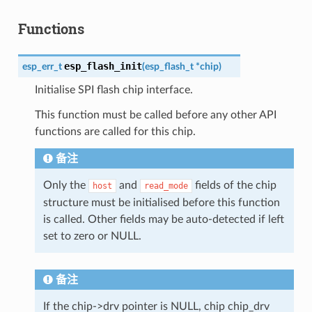
Functions
esp_flash_init
esp_err_t
(
esp_flash_t
*
chip
)
Initialise SPI flash chip interface.
This function must be called before any other API
functions are called for this chip.
备注
Only the
and
fields of the chip
host
read_mode
structure must be initialised before this function
is called. Other fields may be auto-detected if left
set to zero or NULL.
备注
If the chip->drv pointer is NULL, chip chip_drv