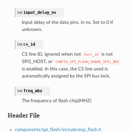
input_delay_ns
int
Input delay of the data pins, in ns. Set to 0 if
unknown.
cs_id
int
CS line ID, ignored when not
is not
host_id
SPI1_HOST, or
CONFIG_SPI_FLASH_SHARE_SPI1_BUS
is enabled. In this case, the CS line used is
automatically assigned by the SPI bus lock.
freq_mhz
int
The frequency of flash chip(MHZ)
Header File
components/spi_flash/include/esp_flash.h