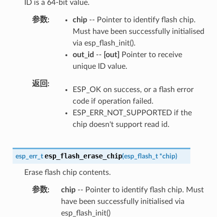
ID is a 64-bit value.
参数
chip
-- Pointer to identify flash chip.
Must have been successfully initialised
via esp_flash_init().
out_id
--
[out]
Pointer to receive
unique ID value.
返回
ESP_OK on success, or a flash error
code if operation failed.
ESP_ERR_NOT_SUPPORTED if the
chip doesn't support read id.
esp_flash_erase_chip
esp_err_t
(
esp_flash_t
*
chip
)
Erase flash chip contents.
参数
chip
-- Pointer to identify flash chip. Must
have been successfully initialised via
esp_flash_init()