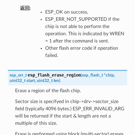
返回
ESP_OK on success,
ESP_ERR_NOT_SUPPORTED if the
chip is not able to perform the
operation. This is indicated by WREN
= 1 after the command is sent.
Other flash error code if operation
failed.
esp_flash_erase_region
esp_err_t
(
esp_flash_t
*
chip
,
uint32_t
start
,
uint32_t
len
)
Erase a region of the flash chip.
Sector size is specifyed in chip->drv->sector_size
field (typically 4096 bytes.) ESP_ERR_INVALID_ARG
will be returned if the start & length are not a
multiple of this size.
Erase is performed using block (multi-sector) erases