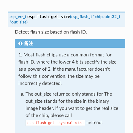
esp_flash_get_size
esp_err_t
(
esp_flash_t
*
chip
,
uint32_t
*
out_size
)
Detect flash size based on flash ID.
备注
1. Most flash chips use a common format for
flash ID, where the lower 4 bits specify the size
as a power of 2. If the manufacturer doesn't
follow this convention, the size may be
incorrectly detected.
The out_size returned only stands for The
out_size stands for the size in the binary
image header. If you want to get the real size
of the chip, please call
instead.
esp_flash_get_physical_size