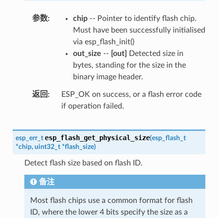
参数
chip
-- Pointer to identify flash chip.
Must have been successfully initialised
via esp_flash_init()
out_size
--
[out]
Detected size in
bytes, standing for the size in the
binary image header.
返回
ESP_OK on success, or a flash error code
if operation failed.
esp_flash_get_physical_size
esp_err_t
(
esp_flash_t
*
chip
,
uint32_t
*
flash_size
)
Detect flash size based on flash ID.
备注
Most flash chips use a common format for flash
ID, where the lower 4 bits specify the size as a