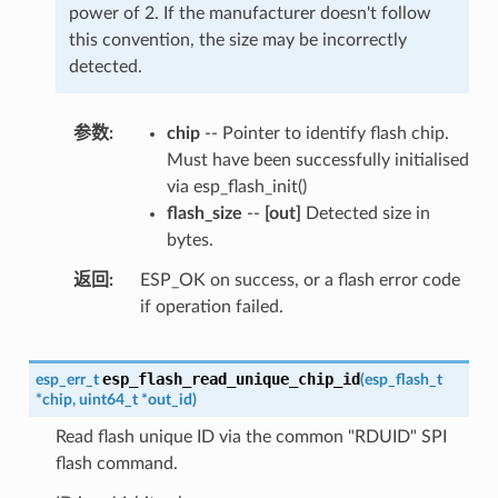
power of 2. If the manufacturer doesn't follow
this convention, the size may be incorrectly
detected.
参数
chip
-- Pointer to identify flash chip.
Must have been successfully initialised
via esp_flash_init()
flash_size
--
[out]
Detected size in
bytes.
返回
ESP_OK on success, or a flash error code
if operation failed.
esp_flash_read_unique_chip_id
esp_err_t
(
esp_flash_t
*
chip
,
uint64_t
*
out_id
)
Read flash unique ID via the common "RDUID" SPI
flash command.