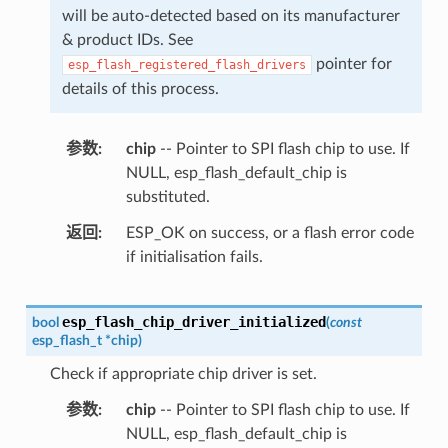
will be auto-detected based on its manufacturer
& product IDs. See
pointer for
esp_flash_registered_flash_drivers
details of this process.
参数
chip
-- Pointer to SPI flash chip to use. If
NULL, esp_flash_default_chip is
substituted.
返回
ESP_OK on success, or a flash error code
if initialisation fails.
esp_flash_chip_driver_initialized
bool
(
const
esp_flash_t
*
chip
)
Check if appropriate chip driver is set.
参数
chip
-- Pointer to SPI flash chip to use. If
NULL, esp_flash_default_chip is