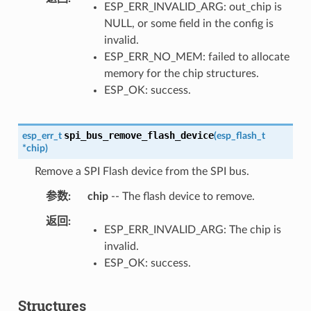
ESP_ERR_INVALID_ARG: out_chip is
NULL, or some field in the config is
invalid.
ESP_ERR_NO_MEM: failed to allocate
memory for the chip structures.
ESP_OK: success.
spi_bus_remove_flash_device
esp_err_t
(
esp_flash_t
*
chip
)
Remove a SPI Flash device from the SPI bus.
参数
chip
-- The flash device to remove.
返回
ESP_ERR_INVALID_ARG: The chip is
invalid.
ESP_OK: success.
Structures