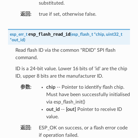
substituted.
返回
true if set, otherwise false.
esp_flash_read_id
esp_err_t
(
esp_flash_t
*
chip
,
uint32_t
*
out_id
)
Read flash ID via the common "RDID" SPI flash
command.
ID is a 24-bit value. Lower 16 bits of 'id' are the chip
ID, upper 8 bits are the manufacturer ID.
参数
chip
-- Pointer to identify flash chip.
Must have been successfully initialised
via esp_flash_init()
out_id
--
[out]
Pointer to receive ID
value.
返回
ESP_OK on success, or a flash error code
if operation failed.