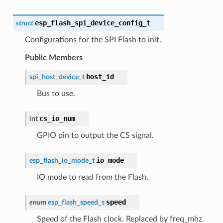
esp_flash_spi_device_config_t
struct
Configurations for the SPI Flash to init.
Public Members
host_id
spi_host_device_t
Bus to use.
cs_io_num
int
GPIO pin to output the CS signal.
io_mode
esp_flash_io_mode_t
IO mode to read from the Flash.
speed
enum
esp_flash_speed_s
Speed of the Flash clock. Replaced by freq_mhz.