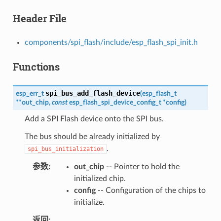
Header File
components/spi_flash/include/esp_flash_spi_init.h
Functions
spi_bus_add_flash_device
esp_err_t
(
esp_flash_t
*
*
out_chip
,
const
esp_flash_spi_device_config_t
*
config
)
Add a SPI Flash device onto the SPI bus.
The bus should be already initialized by
.
spi_bus_initialization
参数
out_chip
-- Pointer to hold the
initialized chip.
config
-- Configuration of the chips to
initialize.
返回