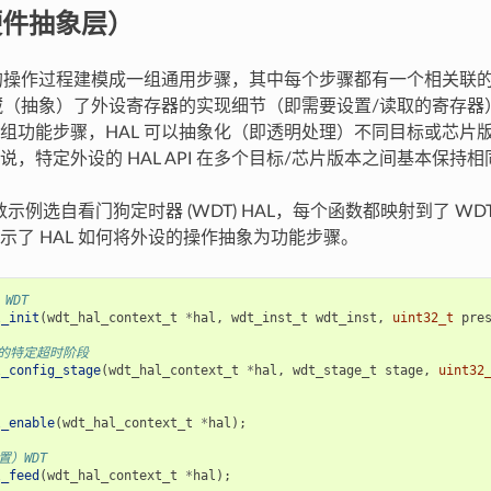
硬件抽象层）
设的操作过程建模成一组通用步骤，其中每个步骤都有一个相关联
隐藏（抽象）了外设寄存器的实现细节（即需要设置/读取的寄存
组功能步骤，HAL 可以抽象化（即透明处理）不同目标或芯片
说，特定外设的 HAL API 在多个目标/芯片版本之间基本保持相
函数示例选自看门狗定时器 (WDT) HAL，每个函数都映射到了 W
示了 HAL 如何将外设的操作抽象为功能步骤。
WDT
l_init
(
wdt_hal_context_t
*
hal
,
wdt_inst_t
wdt_inst
,
uint32_t
pre
T 的特定超时阶段
l_config_stage
(
wdt_hal_context_t
*
hal
,
wdt_stage_t
stage
,
uint32
l_enable
(
wdt_hal_context_t
*
hal
);
置）WDT
l_feed
(
wdt_hal_context_t
*
hal
);