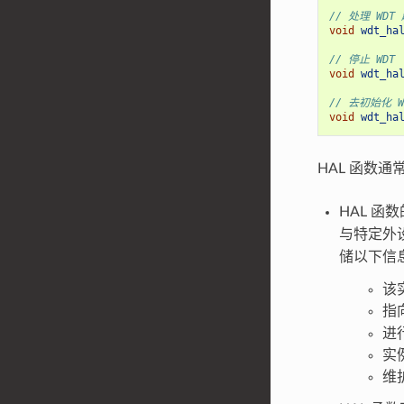
// 处理 WDT
void
wdt_ha
// 停止 WDT
void
wdt_ha
// 去初始化 W
void
wdt_ha
HAL 函数
HAL 函
与特定外
储以下信
该
指
进
实
维