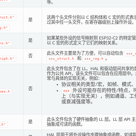
等。
这两个头文件分别以 C 结构体和 C 宏的形式
ruct.h"
是
过其中任一头文件，在寄存器级别上操作外设。
g.h"
如果某些外设的信号映射到 ESP32-C2 的特
是
以 C 宏的形式定义了它们的映射关系。
ns.h"
此头文件主要是为了方便，可以自动包含
xxx_
否
和
。
riph.h"
xxx_struct.h
xxx_reg.h
此头文件包含了在 LL、HAL 和驱动层间共享
作为公共 API，该头文件可以包含在应用层中
常与具体的实现无关，例如：
协议相关的类型/宏，如帧、模式
否
外设可能存在的特性/特点，
xxx
pes.h
上（与实现无关），例如通道、工
或衰减强度等。
此头文件包含了硬件抽象的 LL 层。LL 层 AP
是
抽象成可读的函数。
.h"
HAL 层用于将外设操作步骤抽象成函数，如读