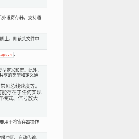
表示外设寄存器，支持通
定管脚上，则该头文件中
、
caps.h
的类型定义和宏。此外，
。共享的类型和定义通
、常见总线速度等。
可能存在于任何实现
作模式、信号放大
I 主要用于将寄存器操作
取缓冲区、启动传输、