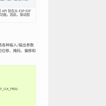
I 旨在从 ESP-IDF
功能。因此，驱动层
将各种输入/输出参数
的位移、掩码、偏移和
EF_CLK_FREQ
;