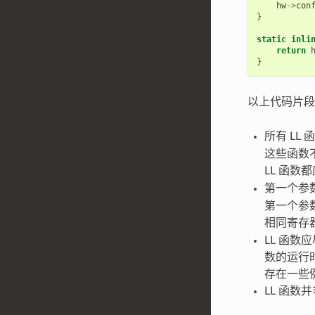
hw
->
con
}
static
inli
return
}
以上代码片
所有 LL
这些函数不
LL 函数
第一个参
第一个参
相同寄存
LL 函
数的运行
存在一些
LL 函