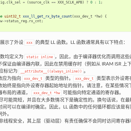
fig
.
clk_sel
=
(
source_clk
==
XXX_SCLK_APB
)
?
0
:
1
;
ne
uint32_t
xxx_ll_get_rx_byte_count
(
xxx_dev_t
*
hw
)
{
hw
->
status_reg
.
rx_cnt
;
段展示了外设
的典型 LL 函数。LL 函数通常具有以下特点：
xxx
 函数均定义为
，因此，由于编译器优化而调用这些
static
inline
保证由编译器内联，因此在禁用缓存时（例如从 IRAM ISR 
都应标记为
。
__attribute__((always_inline))
数应为指向
类型的指针。
类型表示外设寄
xxx_dev_t
xxx_dev_t
数始终是指向外设寄存器起始地址的指针。请注意，在某些情况
器布局的通道，
可能指向特定通道的寄存器。
xxx_dev_t
*hw
数应尽可能简短，并且在大多数情况下是确定性的。换句话说，在最糟
时间可以在编译时确定。因此，LL 函数中的任何循环都应该是
例外。
数并非线程安全，其上层（驱动层）有责任确保不会同时访问寄存