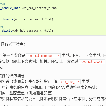
 超时
l_handle_intr
(
wdt_hal_context_t
*
hal
);
l_disable
(
wdt_hal_context_t
*
hal
);
DT
l_deinit
(
wdt_hal_context_t
*
hal
);
通常具有以下特点：
数的第一个参数是
类型。HAL 上下文类型
xxx_hal_context_t
*
设实例（即上下文实例）相关。HAL 上下文通过
xxx_hal_init()
息：
实例的通道编号
向外设（或通道）寄存器的指针（即
类型）
xxx_dev_t
*
行中的事务的信息（例如使用中的 DMA 描述符列表的指针）
例的一些配置值（例如通道配置）
护实例状态信息的变量（例如表明实例是否正在等待事务完成的