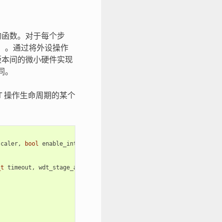
的函数。对于每个步
器）。通过将外设操作
版本间的微小硬件实现
同。
DT 操作生命周期的某个
scaler
,
bool
enable_intr
);
_t
timeout
,
wdt_stage_action_t
behavior
);