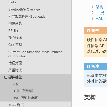
BluFi
架构
Bluetooth® Overview
LL 
引导加载程序 (Bootloader)
HAL
构建系统
RF 共存
警告
核心转储
硬件抽象 
C++ 支持
件抽象 API
迭代时，硬件
Current Consumption Measurement
of Modules
错误处理
备注
严重错误
尽管本文档主
硬件抽象
外其他的硬
架构
LL 层（低级层）
架构
HAL（硬件抽象层）
JTAG 调试