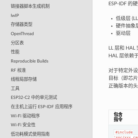
ESP-ID
链接器脚本生成机制
lwIP
低级层 (LL
存储器类型
硬件抽象层 
驱动层
OpenThread
分区表
LL 层和 HA
性能
HAL 层依赖
Reproducible Builds
RF 校准
对于特定外
目标（即芯片
线程局部存储
正确版本的头
工具
ESP32-C2 中的单元测试
在主机上运行 ESP-IDF 应用程序
包含
Wi-Fi 驱动程序
指令
Wi-Fi 安全性
#include
低功耗模式使用指南
'soc/xxx_ca