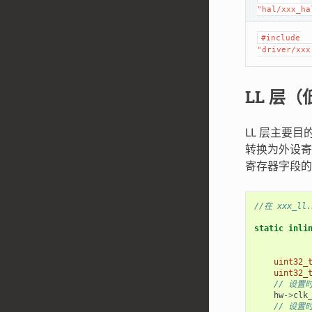
"hal/xxx_ha
#include
"driver/xxx
LL 层
LL 层主要
转换为外设寄
寄存器字段的
//在 xxx_ll
static
inli
uint32_
uint32_
// 设置
hw
->
clk
// 设置