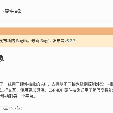
»
硬件抽象
新的 Bugfix。最新 Bugfix 发布是
v5.2.7
象
 提供了一组用于硬件抽象的 API，支持以不同抽象级别控制外设，相比仅
进行交互，使用更加灵活。ESP-IDF 硬件抽象适用于编写高性
芯片移植到另一个平台。
下三个小节：