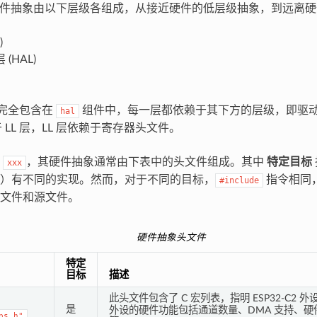
F 的硬件抽象由以下层级各组成，从接近硬件的低层级抽象，到远离
)
(HAL)
L 完全包含在
组件中，每一层都依赖于其下方的层级，即驱动层
hal
于 LL 层，LL 层依赖于寄存器头文件。
设
，其硬件抽象通常由下表中的头文件组成。其中
特定目标
xxx
）有不同的实现。然而，对于不同的目标，
指令相同
#include
文件和源文件。
硬件抽象头文件
特定
目标
描述
此头文件包含了 C 宏列表，指明 ESP32-C2 外
是
外设的硬件功能包括通道数量、DMA 支持、硬件 
ps.h"