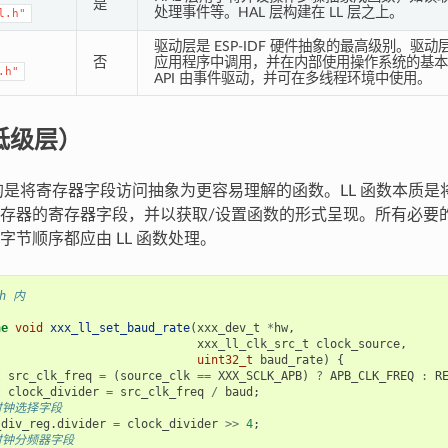
是
处理事件等。HAL 层构建在 LL 层之上。
l.h"
驱动层是 ESP-IDF 硬件抽象的最高级别。驱动层 AP
否
应用程序中调用，并在内部使用操作系统的基本
.h"
API 由事件驱动，并可在多线程环境中使用。
（低级层）
目的是将寄存器字段访问抽象为更容易理解的函数。LL 函数本质是
存器的寄存器字段，并以获取/设置函数的形式呈现。所有必要
字节顺序都应由 LL 函数处理。
.h 内
ne
void
xxx_ll_set_baud_rate
(
xxx_dev_t
*
hw
,
xxx_ll_clk_src_t
clock_source
,
uint32_t
baud_rate
)
{
t
src_clk_freq
=
(
source_clk
==
XXX_SCLK_APB
)
?
APB_CLK_FREQ
:
R
t
clock_divider
=
src_clk_freq
/
baud
;
时钟选择字段
_div_reg
.
divider
=
clock_divider
>>
4
;
时钟分频器字段