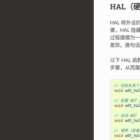
HAL（
HAL 将外
骤，HAL 
过程建模为一
差异。换句话
以下 HAL 
步骤，从而展
// 初始化某个 
void
wdt_ha
// 配置 WD
void
wdt_ha
// 启动 WDT
void
wdt_ha
// 喂养（即重
void
wdt_ha