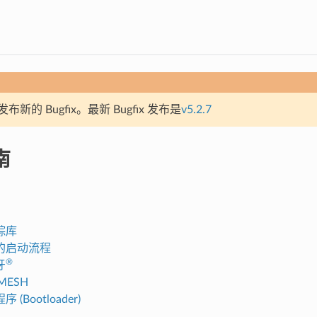
新的 Bugfix。最新 Bugfix 发布是
v5.2.7
南
踪库
的启动流程
®
牙
-MESH
(Bootloader)