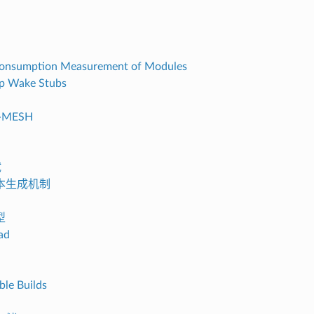
Consumption Measurement of Modules
p Wake Stubs
I-MESH
试
本生成机制
型
ad
ble Builds