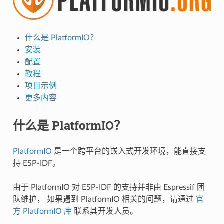
什么是 PlatformIO？
安装
配置
教程
项目示例
更多内容
什么是 PlatformIO？
PlatformIO
是一个跨平台的嵌入式开发环境，能直接支
持 ESP-IDF。
由于 PlatformIO 对 ESP-IDF 的支持并非由 Espressif 团
队维护， 如果遇到 PlatformIO 相关的问题，请通过
官
方 PlatformIO 库
联系其开发人员。