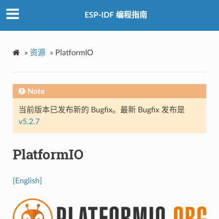
ESP-IDF 编程指南
»
资源
»
PlatformIO
Note
当前版本已发布新的 Bugfix。最新 Bugfix 发布是
v5.2.7
PlatformIO
[English]