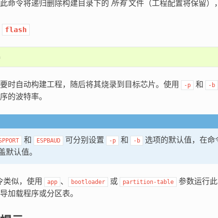
，此命令将递归删除构建目录下的
所有
文件（工程配置将保留）
：
flash
需要时自动构建工程，随后将其烧录到目标芯片。使用
和
-p
-b
序的波特率。
和
可分别设置
和
选项的默认值，在命
SPPORT
ESPBAUD
-p
-b
盖默认值。
令类似，使用
、
或
参数运行此
app
bootloader
partition-table
导加载程序或分区表。