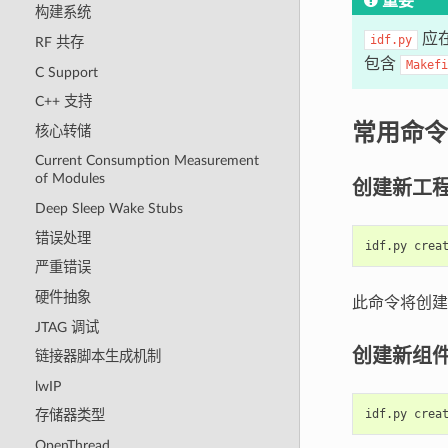
重要
构建系统
应在
idf.py
RF 共存
包含
Makefi
C Support
C++ 支持
常用命令
核心转储
Current Consumption Measurement
of Modules
创建新工
Deep Sleep Wake Stubs
错误处理
idf.py
crea
严重错误
硬件抽象
此命令将创建一
JTAG 调试
创建新组
链接器脚本生成机制
lwIP
idf.py
crea
存储器类型
OpenThread