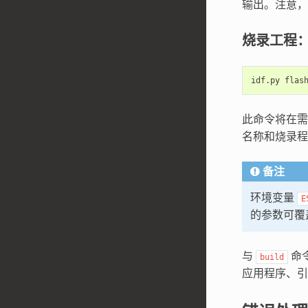
输出。注意
烧录工程
idf.py
此命令将在
名称和烧录程
备注
环境变量
E
的参数可覆
与
命
build
应用程序、引