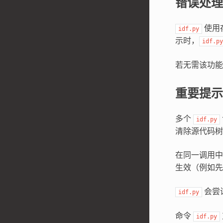
错误处理
使用
idf.py
示时，
idf.py
若无需该功
重要提示
多个
idf.py
清除源代码树
在同一调用
生效（例如先
会尝
idf.py
命令
idf.py