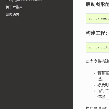
Copyrights and Licenses
启动图形
关于本指南
切换语言
idf.py
构建工程
idf.py
此命令将构建
若有
径。
必要
运行主
过将
构建是增量行