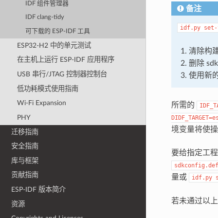
IDF 组件管理器
备注
IDF clang-tidy
idf.py
set-
可下载的 ESP-IDF 工具
ESP32-H2 中的单元测试
清除构建
在主机上运行 ESP-IDF 应用程序
删除 sdk
USB 串行/JTAG 控制器控制台
使用新的
低功耗模式使用指南
Wi-Fi Expansion
所需的
IDF_T
PHY
DIDF_TARGET=e
境变量将使操
迁移指南
安全指南
要给指定工
库与框架
sdkconfig.de
贡献指南
量或
idf.py
ESP-IDF 版本简介
若未通过以
资源