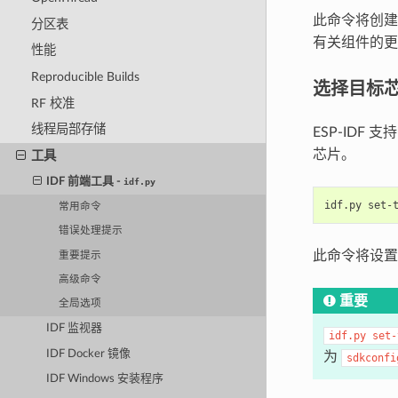
此命令将创
分区表
有关组件的
性能
Reproducible Builds
选择目标
RF 校准
线程局部存储
ESP-IDF
芯片。
工具
IDF 前端工具 -
idf.py
idf.py
set-
常用命令
错误处理提示
此命令将设置
重要提示
高级命令
重要
全局选项
IDF 监视器
idf.py
set-
IDF Docker 镜像
为
sdkconfi
IDF Windows 安装程序