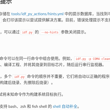
提示
存储在
tools/idf_py_actions/hints.yml
中的提示数据库，当找到
会打印该提示以尝试提供解决方案。目前，错误处理提示不支持 men
能，可以通过
的
参数关闭提示。
idf.py
--no-hints
命令可以在同一行命令中组合使用。例如，
idf.py
-p
COM4
clean
、编译工程、并将其烧录到目标芯片，随后运行串行监视器。
中，多个
命令的顺序并不重要，它们将自动以正确的程序
idf.py
构建后烧录、先擦除后烧录）。
试将未知命令作为构建系统目标执行。
支持 bash、zsh 和 fish shell 的
shell 自动补全
。