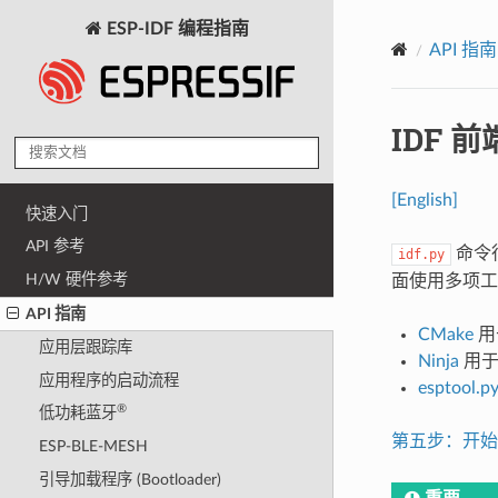
ESP-IDF 编程指南
API 指南
IDF 前
[English]
快速入门
API 参考
命令
idf.py
H/W 硬件参考
面使用多项工
API 指南
CMake
用
应用层跟踪库
Ninja
用于
应用程序的启动流程
esptool.p
®
低功耗蓝牙
第五步：开始使用
ESP-BLE-MESH
引导加载程序 (Bootloader)