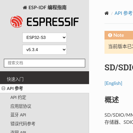
ESP-IDF 编程指南
API 参考
Note
当前版本已发布
SD/S
快速入门
[English]
API 参考
概述
API 约定
应用层协议
SD/SDIO
蓝牙 API
存储器、SDI
错误代码参考
连网 API