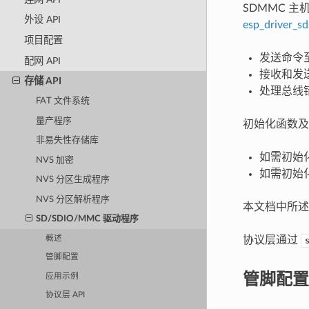
SDMMC 主机
外设 API
esp_driver_sd
项目配置
发送命令
配网 API
接收和发
存储 API
处理总线
FAT 文件系统
量产程序
初始化函数及
非易失性存储库
如需初始化
NVS 加密
如需初始化
NVS 分区生成程序
NVS 分区解析程序
本文档中所述
SD/SDIO/MMC 驱动程序
协议层通过
概述
管脚配置
管脚配置
应用示例
协议层 API