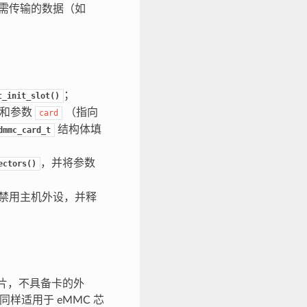
需传输的数据（如
；
t_init_slot()
）和参数
（指向
card
结构体填
dmmc_card_t
，并将参数
ectors()
禁用主机外设，并释
芯片，不具备卡的外
同样适用于 eMMC 芯