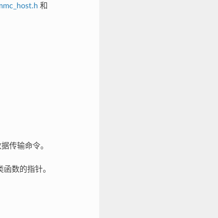
dmmc_host.h
和
数据传输命令。
类函数的指针。