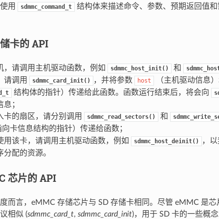
层使用
结构体来描述命令、参数、预期返回值和
sdmmc_command_t
存储卡的 API
机，请调用主机驱动函数，例如
和
sdmmc_host_init()
sdmmc_hos
，请调用
，并将参数
（主机驱动信息
sdmmc_card_init()
host
结构体的指针）传递给此函数。函数运行结束后，将会向
d_t
s
信息；
入卡的扇区，请分别调用
和
sdmmc_read_sectors()
sdmmc_write_s
指向卡信息结构的指针）传递给函数；
使用该卡，请调用主机驱动函数，例如
，以
sdmmc_host_deinit()
序分配的资源。
C 芯片的 API
度而言，eMMC 存储芯片与 SD 存储卡相同。尽管 eMMC 是
议相似 (
sdmmc_card_t
,
sdmmc_card_init
)，用于 SD 卡的一些概念