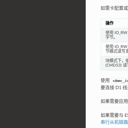
如需卡配置或
操作
使用 IO_RW
字节。
使用 IO_RW
节模式读写
块模式下，使用
(CMD53)
使用
sdmmc_i
要连接 D1 线
如果需要应用
如果需要与 E
串行从机链路