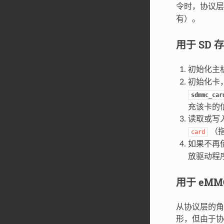
令时，协议
有）。
用于 SD 
初始化主
初始化卡
sdmmc_car
充该卡的
读取或写
（
card
如果不再
放驱动程
用于 eMM
从协议层的角
形，但由于协