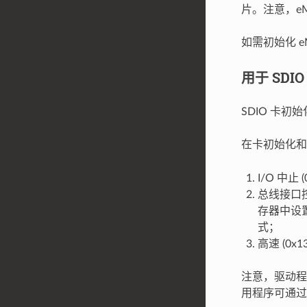
片。注意，eM
如需初始化 
用于 SDIO
SDIO 卡初
在卡初始化
I/O 中止
总线接口控
存器中设
式；
高速 (0
注意，驱动程序不
用程序可通