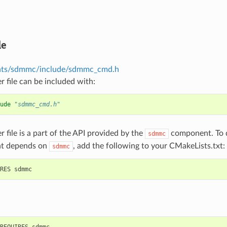
le
ts/sdmmc/include/sdmmc_cmd.h
r file can be included with:
ude
"sdmmc_cmd.h"
r file is a part of the API provided by the
component. To d
sdmmc
t depends on
, add the following to your CMakeLists.txt:
sdmmc