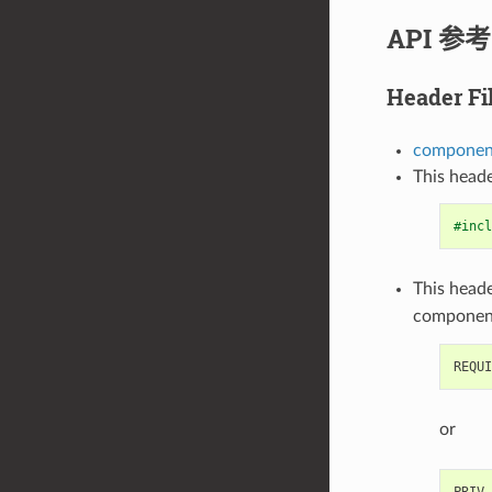
API 参考
Header Fi
componen
This heade
#incl
This heade
componen
or