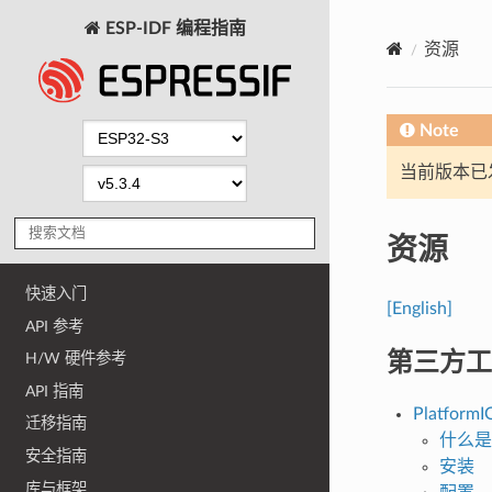
ESP-IDF 编程指南
资源
Note
当前版本已发布
资源
快速入门
[English]
API 参考
第三方工
H/W 硬件参考
API 指南
PlatformI
迁移指南
什么是 
安全指南
安装
库与框架