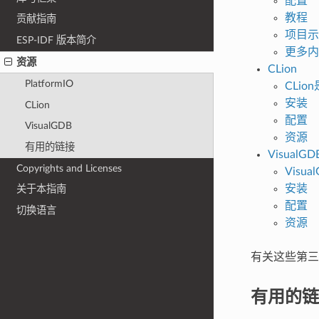
配置
教程
贡献指南
项目示
ESP-IDF 版本简介
更多内
资源
CLion
PlatformIO
CLio
安装
CLion
配置
VisualGDB
资源
有用的链接
VisualGD
Copyrights and Licenses
Visu
安装
关于本指南
配置
切换语言
资源
有关这些第三
有用的链