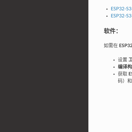
ESP32-S3
ESP32-S3
软件：
如需在
ESP32
设置
编译构
获取
E
码）