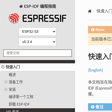
ESP-IDF 编程指南
快速入
Note
当前版本已发布
快速入
快速入门
[English]
概述
本文档旨在指导
准备工作
IDF (Espr
安装
骤。
编译第一个工程
卸载 ESP-IDF
备注
API 参考