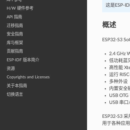
这是ESP-
H/W 硬件参考
API 指南
概述
迁移指南
安全指南
ESP32-S3
库与框架
贡献指南
2.4 GHz W
ESP-IDF 版本简介
低功耗蓝
高性能 Xt
资源
运行 RIS
Copyrights and Licenses
多种外设
关于本指南
内置安全
切换语言
USB OTG
USB 串口
ESP32-S
用于各种应用