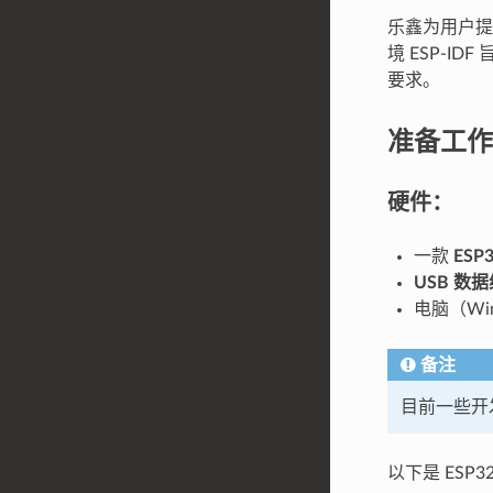
乐鑫为用户提
境 ESP-I
要求。
准备工作
硬件：
一款
ESP3
USB 数据
电脑（Win
备注
目前一些开发
以下是 ESP