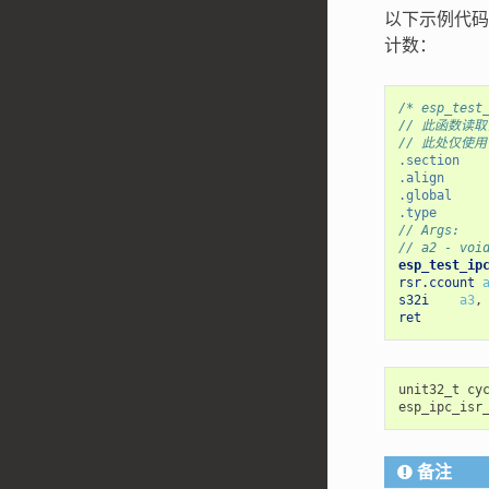
以下示例代码
计数：
/* esp_test
// 此函数读取
// 此处仅使用
.section
.align
.global
.type
// Args:
// a2 - voi
esp_test_ip
rsr.ccount
s32i
a3
,
ret
unit32_t
cy
esp_ipc_isr
备注