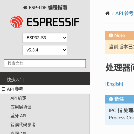
ESP-IDF 编程指南
API 参考
Note
当前版本已发布
处理器间
快速入门
[English]
API 参考
API 约定
备注
应用层协议
IPC 指
处理
蓝牙 API
Process Co
错误代码参考
连网 API