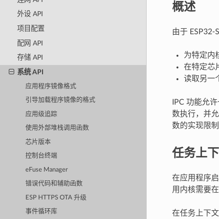
概述
外设 API
项目配置
由于 ESP
配网 API
为特定内
存储 API
在特定芯片（
系统 API
读取另一
应用程序镜像格式
引导加载程序镜像的格式
IPC 功能
数执行，并允
应用级追踪
数的实现限制
使用外部堆栈调用函数
芯片版本
任务上下
控制台终端
eFuse Manager
在应用程序启
错误代码和辅助函数
用内核需要在
ESP HTTPS OTA 升级
事件循环库
在任务上下文