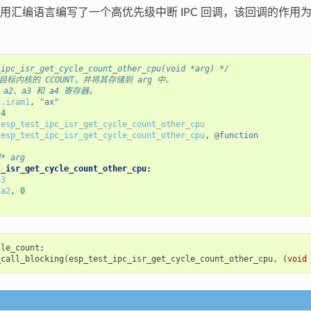
用汇编语言编写了一个高优先级中断 IPC 回调，该回调的作用
_ipc_isr_get_cycle_count_other_cpu(void *arg) */
目标内核的 CCOUNT，并将其存储到 arg 中。
 a2、a3 和 a4 寄存器。
.iram1
,
"ax"
4
esp_test_ipc_isr_get_cycle_count_other_cpu
esp_test_ipc_isr_get_cycle_count_other_cpu
,
@function
d* arg
c_isr_get_cycle_count_other_cpu:
a3
a2
,
0
cle_count
;
_call_blocking
(
esp_test_ipc_isr_get_cycle_count_other_cpu
,
(
void