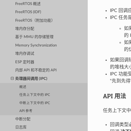
FreeRTOS 概述
IPC 回
FreeRTOS (IDF)
IPC 
FreeRTOS（附加功能）
如
堆内存分配
的
基于 MMU 的存储管理
如
Memory Synchronization
的
堆内存调试
如果回调
ESP 定时器
的堆栈大
内部 API 和不稳定的 API
IPC 功
处理器间调用 (IPC)
“先到先
概述
API 用法
任务上下文中的 IPC
中断上下文中的 IPC
任务上下文中
API 参考
中断分配
回调类型
日志库