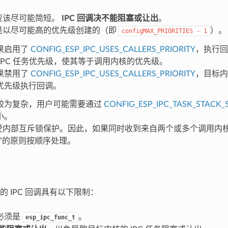
调应该尽可能简短。
IPC 回调决不能阻塞或让出
。
任务是以尽可能高的优先级创建的（即
）。
configMAX_PRIORITIES
-
1
果启用了
CONFIG_ESP_IPC_USES_CALLERS_PRIORITY
，执行回
 IPC 任务优先级，使其等于调用内核的优先级。
果禁用了
CONFIG_ESP_IPC_USES_CALLERS_PRIORITY
，目标内
优先级执行回调。
较为复杂，用户可能需要通过
CONFIG_ESP_IPC_TASK_STACK_S
小。
能受内部互斥锁保护。因此，如果同时收到来自两个或多个调用内核的
得”的原则按顺序处理。
的 IPC 回调具有以下限制：
必须是
。
esp_ipc_func_t