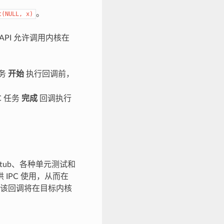
。
t(NULL,
x)
API 允许调用内核在
任务
开始
执行回调前，
C 任务
完成
回调执行
tub、各种单元测试和
 IPC 使用，从而在
该回调将在目标内核