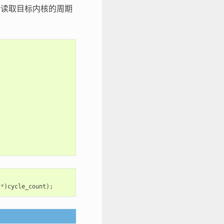
为读取目标内核的周期
*
)
cycle_count
);