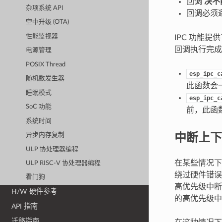
回调
决不
杂项系统 API
回调必须
空中升级 (OTA)
性能监视器
IPC 功能提
回调执行完成
电源管理
POSIX Thread
esp_ipc_c
随机数发生器
此函数会
睡眠模式
esp_ipc_c
SoC 功能
前，此函
系统时间
中断上下
异步内存复制
ULP 协处理器编程
在某些情况下
ULP RISC-V 协处理器编程
绕过硬件错误的
看门狗
高优先级中断
H/W 硬件参考
的高优先级中
API 指南
迁移指南