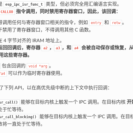
是
类型，但必须完全用汇编语言实现。
esp_ipc_isr_func_t
指令调用，同时禁用寄存器窗口，因此，该回调：
CALLX0
得调用任何与寄存器窗口相关的指令，例如
和
。
entry
retw
于禁用了寄存器窗口，不得调用其他 C 函数。
 4 字节对齐的 IRAM 地址上。
返回回调后，寄存器
，
，和
会被自动保存或恢复，从
a2
a3
a4
用这些寄存器
。
包含回调的
。
void
*arg
可以作为临时寄存器使用。
/a4
提供了下列 API，以在高优先级中断的上下文中执行回调：
能够在目标内核上触发一个 IPC 调用。在目标内核
开
sr_call()
处于忙等待。
能够在目标内核上触发一个 IPC 调用。在目
sr_call_blocking()
数将一直处于忙等待。