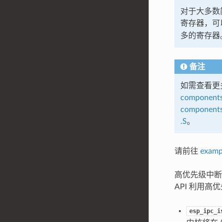
对于大多数
寄存器，可
多的寄存器
备注
如需查看更
components/
components/
.S
。
请前往
examp
高优先级中断
API 利用
esp_ipc_i