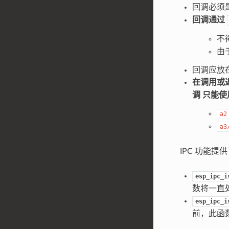
回调必须
回调通过
不
由
回调应放在
在调用或
调
只能使
a2
a3
IPC 功能
esp_ipc_i
数将一直
esp_ipc_i
前，此函