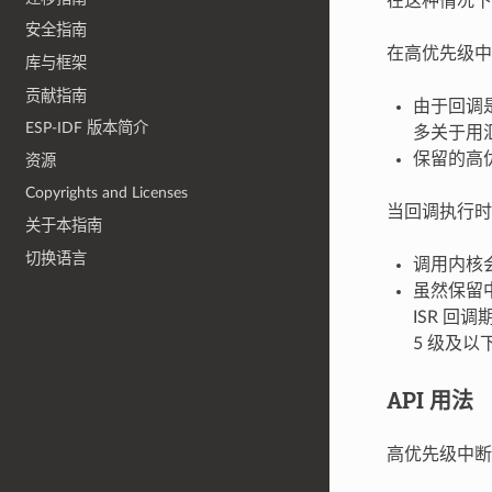
在这种情况下，
安全指南
在高优先级中
库与框架
贡献指南
由于回调
ESP-IDF 版本简介
多关于用
保留的高
资源
Copyrights and Licenses
当回调执行时
关于本指南
切换语言
调用内核
虽然保留
ISR 回
5 级及
API 用法
高优先级中断