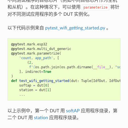
不同测试程序的目标芯片（例如不同目标芯片作为主机
和从机）。在这种情况下，可以使用
将针
parameterize
对不同测试应用程序的多个 DUT 实例化。
以下代码示例来自
pytest_wifi_getting_started.py
。
@pytest
.
mark
.
esp32
@pytest
.
mark
.
multi_dut_generic
@pytest
.
mark
.
parametrize
(
'count, app_path'
,
[
(
2
,
f
'
{
os
.
path
.
join
(
os
.
path
.
dirname
(
__file__
),
"softA
],
indirect
=
True
)
def
test_wifi_getting_started
(
dut
:
Tuple
[
IdfDut
,
IdfDut
])
softap
=
dut
[
0
]
station
=
dut
[
1
]
...
以上示例中，第一个 DUT 用
softAP
应用程序烧录，第
二个 DUT 用
station
应用程序烧录。