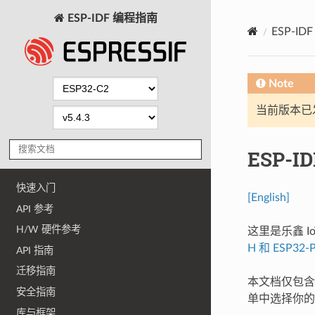
ESP-IDF 编程指南
ESP-I
Note
当前版本已发布
ESP-I
快速入门
[English]
API 参考
H/W 硬件参考
这里是乐鑫 Io
H 和 ESP32-
API 指南
迁移指南
本文档仅包含针
安全指南
单中选择你的
库与框架