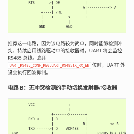
        RTS ------>| DE            |

                   |              A|----------<> A

              +----| /RE           |

              |    +-------x-------+

              |            |

推荐这一电路，因为该电路较为简单，同时能够检测冲
突。持续启用线路驱动中的接收器时，UART 将会监控
RS485 总线。启用
位时，UART 外
UART_RS485_CONF_REG.UART_RS485TX_RX_EN
设会执行回波抑制。
电路 B：无冲突检测的手动切换发射器/接收器
        VCC ---------------+

                           |

                   +-------x-------+

        RXD <------| R             |

                   |              B|-----------<> B

        TXD ------>| D    ADM483   |

ESP                |               |     RS485 bus side
