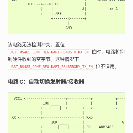
        RTS --+--->| DE            |

              |    |              A|-----------<> A

              +----| /RE           |

                   +-------x-------+

                           |

该电路无法检测冲突。置位
位时，电路将抑
UART_RS485_CONF_REG.UART_RS485TX_RX_EN
制硬件收到的空字节。这种情况下
位不适用。
UART_RS485_CONF_REG.UART_RS485RXBY_TX_EN
电路 C：自动切换发射器/接收器
 VCC1 <-------------------+-----------+           +--------
               10K ____   |           |           |        
              +---|____|--+       +---x-----------x---+    
              |                   |                   |   +
RX <----------+-------------------| RXD               |   |
                   10K ____       |                  A|---+
              +-------|____|------| PV    ADM2483     |   |
              |   ____            |                   |   +