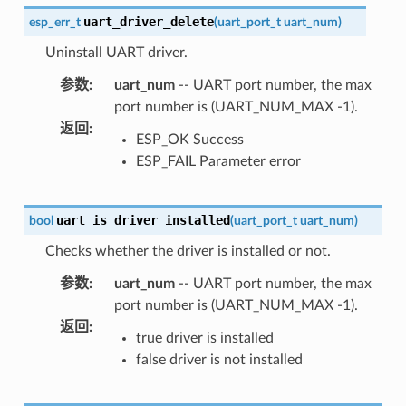
uart_driver_delete
esp_err_t
(
uart_port_t
uart_num
)
Uninstall UART driver.
参数
:
uart_num
-- UART port number, the max
port number is (UART_NUM_MAX -1).
返回
:
ESP_OK Success
ESP_FAIL Parameter error
uart_is_driver_installed
bool
(
uart_port_t
uart_num
)
Checks whether the driver is installed or not.
参数
:
uart_num
-- UART port number, the max
port number is (UART_NUM_MAX -1).
返回
:
true driver is installed
false driver is not installed