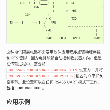
      VCC1 <--+--|____|--+------->| DE                |    
              10K        |        |                  B|---+
                      ---+    +-->| /RE               |   |
         10K          |       |   |                   |   +
        ____       | /-C      +---| TXD               |    
TX >---|____|--+_B_|/   NPN   |   |                   |    
                   |\         |   +---x-----------x---+    
                   | \-E      |       |           |        
                      |       |       |           |        
这种电气隔离电路不需要用软件应用程序或驱动程序控
制 RTS 管脚，因为电路能够自动控制收发器方向。但是
在传输过程中，需要将
设置为 1 并将
UART_RS485_CONF_REG.UART_RS485RXBY_TX_EN
设置为 0 来抑制
UART_RS485_CONF_REG.UART_RS485TX_RX_EN
空字节。此设置可以在任何 RS485 UART 模式下工作，
包括
。
UART_MODE_UART
应用示例