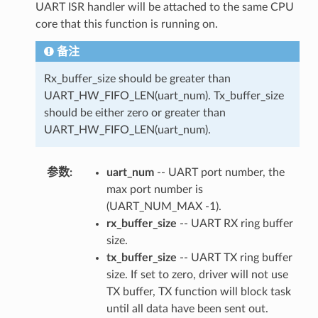
UART ISR handler will be attached to the same CPU
core that this function is running on.
备注
Rx_buffer_size should be greater than
UART_HW_FIFO_LEN(uart_num). Tx_buffer_size
should be either zero or greater than
UART_HW_FIFO_LEN(uart_num).
参数
:
uart_num
-- UART port number, the
max port number is
(UART_NUM_MAX -1).
rx_buffer_size
-- UART RX ring buffer
size.
tx_buffer_size
-- UART TX ring buffer
size. If set to zero, driver will not use
TX buffer, TX function will block task
until all data have been sent out.