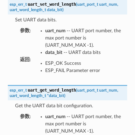
uart_set_word_length
esp_err_t
(
uart_port_t
uart_num
,
uart_word_length_t
data_bit
)
Set UART data bits.
参数
:
uart_num
-- UART port number, the
max port number is
(UART_NUM_MAX -1).
data_bit
-- UART data bits
返回
:
ESP_OK Success
ESP_FAIL Parameter error
uart_get_word_length
esp_err_t
(
uart_port_t
uart_num
,
uart_word_length_t
*
data_bit
)
Get the UART data bit configuration.
参数
:
uart_num
-- UART port number, the
max port number is
(UART_NUM_MAX -1).