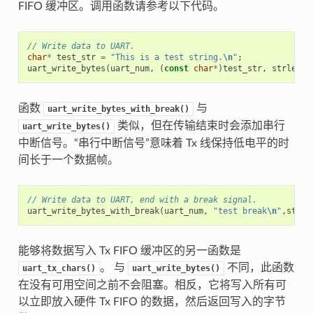
FIFO 缓冲区。调用函数请参考以下代码。
// Write data to UART.
char
*
test_str
=
"This is a test string.
\n
"
;
uart_write_bytes
(
uart_num
,
(
const
char
*
)
test_str
,
strlen
(
t
函数
与
uart_write_bytes_with_break()
类似，但在传输结束时会添加串行
uart_write_bytes()
中断信号。“串行中断信号”意味着 Tx 线保持低电平的时
间长于一个数据帧。
// Write data to UART, end with a break signal.
uart_write_bytes_with_break
(
uart_num
,
"test break
\n
"
,
strle
能够将数据写入 Tx FIFO 缓冲区的另一函数是
。 与
不同，此函数
uart_tx_chars()
uart_write_bytes()
在没有可用空间之前不会阻塞。相反，它将写入所有可
以立即放入硬件 Tx FIFO 的数据，然后返回写入的字节