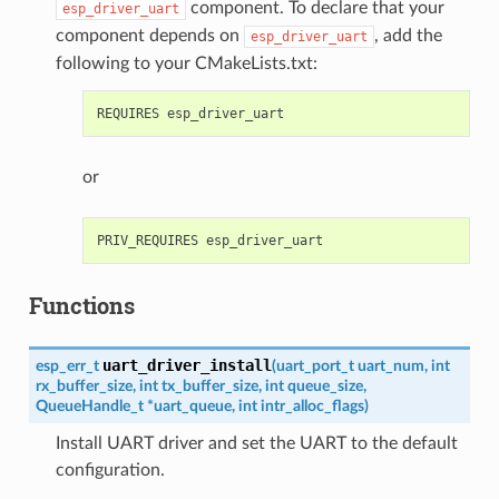
component. To declare that your
esp_driver_uart
component depends on
, add the
esp_driver_uart
following to your CMakeLists.txt:
or
Functions
uart_driver_install
esp_err_t
(
uart_port_t
uart_num
,
int
rx_buffer_size
,
int
tx_buffer_size
,
int
queue_size
,
QueueHandle_t
*
uart_queue
,
int
intr_alloc_flags
)
Install UART driver and set the UART to the default
configuration.