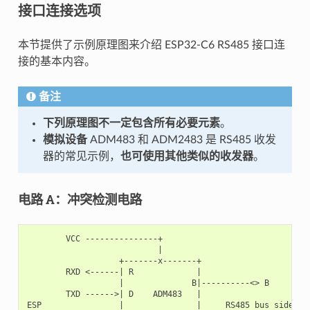
接口连接选项
本节提供了示例原理图来介绍 ESP32-C6 RS485 接口连
接的基本内容。
备注
下列原理图不一定包含所有必要元素
。
模拟设备
ADM483 和 ADM2483 是 RS485 收发
器的常见示例，
也可使用其他类似的收发器
。
电路 A：冲突检测电路
        VCC ---------------+

                           |

                   +-------x-------+

        RXD <------| R             |

                   |              B|----------<> B

        TXD ------>| D    ADM483   |

ESP                |               |     RS485 bus side
