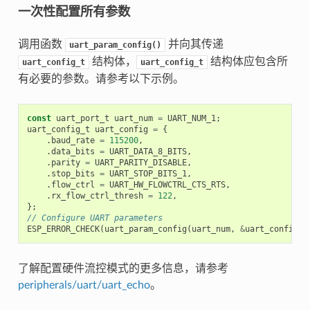
一次性配置所有参数
调用函数
并向其传递
uart_param_config()
结构体，
结构体应包含所
uart_config_t
uart_config_t
有必要的参数。请参考以下示例。
const
uart_port_t
uart_num
=
UART_NUM_1
;
uart_config_t
uart_config
=
{
.
baud_rate
=
115200
,
.
data_bits
=
UART_DATA_8_BITS
,
.
parity
=
UART_PARITY_DISABLE
,
.
stop_bits
=
UART_STOP_BITS_1
,
.
flow_ctrl
=
UART_HW_FLOWCTRL_CTS_RTS
,
.
rx_flow_ctrl_thresh
=
122
,
};
// Configure UART parameters
ESP_ERROR_CHECK
(
uart_param_config
(
uart_num
,
&
uart_config
))
了解配置硬件流控模式的更多信息，请参考
peripherals/uart/uart_echo
。