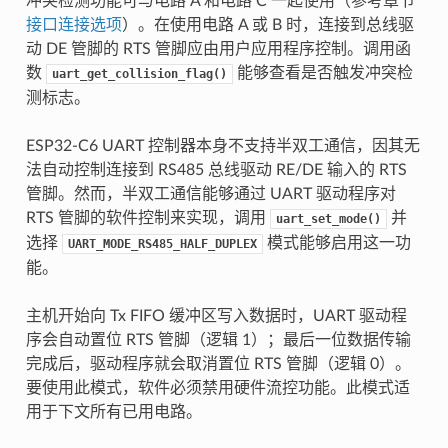
冲突检测功能可与电路 A 和电路 C 一起使用（参考章节
接口连接选项
）。在使用电路 A 或 B 时，连接到总线驱
动 DE 管脚的 RTS 管脚应由用户应用程序控制。调用函
数
能够查看是否触发冲突检
uart_get_collision_flag()
测标志。
ESP32-C6 UART 控制器本身不支持半双工通信，因其无
法自动控制连接到 RS485 总线驱动 RE/DE 输入的 RTS
管脚。然而，半双工通信能够通过 UART 驱动程序对
RTS 管脚的软件控制来实现，调用
并
uart_set_mode()
选择
模式能够启用这一功
UART_MODE_RS485_HALF_DUPLEX
能。
主机开始向 Tx FIFO 缓冲区写入数据时，UART 驱动程
序会自动置位 RTS 管脚（逻辑 1）；最后一位数据传输
完成后，驱动程序就会取消置位 RTS 管脚（逻辑 0）。
要使用此模式，软件必须禁用硬件流控功能。此模式适
用于下文所有已用电路。