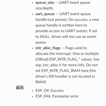
queue_size
-- UART event queue
size/depth.
uart_queue
-- UART event queue
handle (out param). On success, a new
queue handle is written here to
provide access to UART events. If set
to NULL, driver will not use an event
queue.
intr_alloc_flags
-- Flags used to
allocate the interrupt. One or multiple
(ORred) ESP_INTR_FLAG_* values. See
esp_intr_alloc.h for more info. Do not
set ESP_INTR_FLAG_IRAM here (the
driver's ISR handler is not located in
IRAM)
返回
:
ESP_OK Success
ESP_FAIL Parameter error