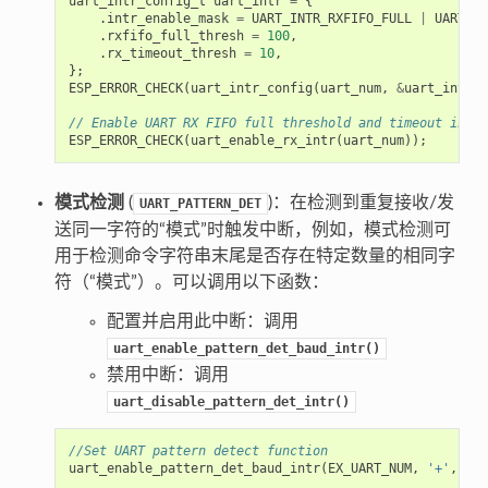
uart_intr_config_t
uart_intr
=
{
.
intr_enable_mask
=
UART_INTR_RXFIFO_FULL
|
UART_IN
.
rxfifo_full_thresh
=
100
,
.
rx_timeout_thresh
=
10
,
};
ESP_ERROR_CHECK
(
uart_intr_config
(
uart_num
,
&
uart_intr
))
// Enable UART RX FIFO full threshold and timeout inter
ESP_ERROR_CHECK
(
uart_enable_rx_intr
(
uart_num
));
模式检测
(
)：在检测到重复接收/发
UART_PATTERN_DET
送同一字符的“模式”时触发中断，例如，模式检测可
用于检测命令字符串末尾是否存在特定数量的相同字
符（“模式”）。可以调用以下函数：
配置并启用此中断：调用
uart_enable_pattern_det_baud_intr()
禁用中断：调用
uart_disable_pattern_det_intr()
//Set UART pattern detect function
uart_enable_pattern_det_baud_intr
(
EX_UART_NUM
,
'+'
,
PAT