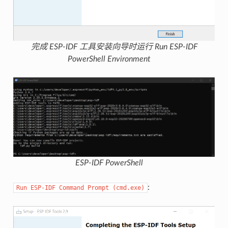
完成 ESP-IDF 工具安装向导时运行 Run ESP-IDF
PowerShell Environment
ESP-IDF PowerShell
:
Run
ESP-IDF
Command
Prompt
(cmd.exe)