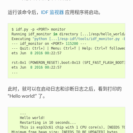
运行该命令后，
IDF 监视器
应用程序将启动。
$
idf.py
-p
<PORT>
monitor

Running
idf_monitor
in
directory
[
...
]
/esp/hello_world/buil
Executing
"python [...]/esp-idf/tools/idf_monitor.py -b 11
---
idf_monitor
on
<PORT>
115200
---

---
Quit:
Ctrl+
]
|
Menu:
Ctrl+T
|
Help:
Ctrl+T
followed
by
ets
Jun
8
2016
00
:22:57

rst:0x1
(
POWERON_RESET
)
,boot:0x13
(
SPI_FAST_FLASH_BOOT
)
ets
Jun
8
2016
00
:22:57

此时，就可以在启动日志和诊断日志之后，看到打印的
“Hello world!” 了。
    ...

    Hello world!

    Restarting in 10 seconds...

    This is esp32c61 chip with 1 CPU core(s), [NEEDS TO BE 
Minimum free heap size: [NEEDS TO BE UPDATED] bytes
