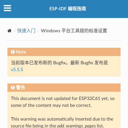
ESP-IDF 编程指南
快速入门
Windows 平台工具链的标准设置
Note
当前版本已发布新的 Bugfix。最新 Bugfix 发布是
v5.5.5
警告
This document is not updated for ESP32C61 yet, so
some of the content may not be correct.
This warning was automatically inserted due to the
source file being in the
add_warnings_pages
list.