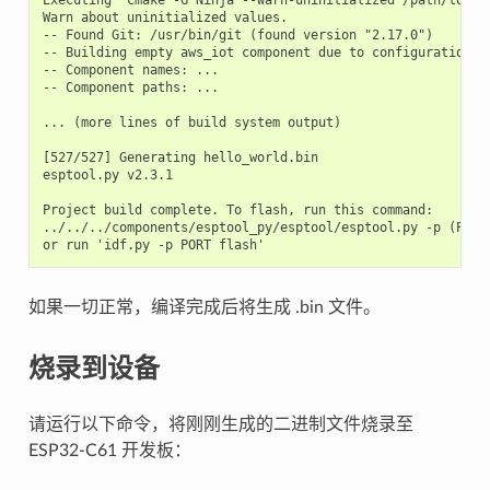
Warn about uninitialized values.

-- Found Git: /usr/bin/git (found version "2.17.0")

-- Building empty aws_iot component due to configuration

-- Component names: ...

-- Component paths: ...

... (more lines of build system output)

[527/527] Generating hello_world.bin

esptool.py v2.3.1

Project build complete. To flash, run this command:

../../../components/esptool_py/esptool/esptool.py -p (PORT
如果一切正常，编译完成后将生成 .bin 文件。
烧录到设备
请运行以下命令，将刚刚生成的二进制文件烧录至
ESP32-C61 开发板：