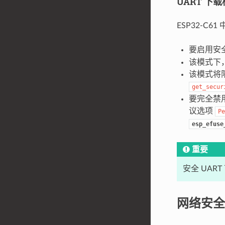
UART 下
ESP32-C
要启用安全
该模式下，
该模式将限
get_secur
要完全禁用
议选项
Pe
esp_efuse
重要
安全 UAR
网络安全