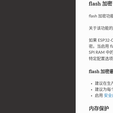
flash 加密
flash 加密
关于该功能
如果 ESP3
密。当启用 f
SPI RA
特定配置选项
flash 加
建议在生产
建议为每个
启用
安全
内存保护