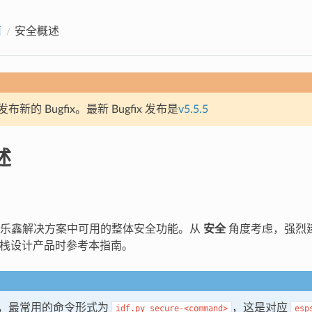
南
安全概述
新的 Bugfix。最新 Bugfix 发布是
v5.5.5
述
了乐鑫解决方案中可用的整体安全功能。从
安全
角度考虑，强烈
 软件栈设计产品时参考本指南。
，最常用的命令形式为
，这是对应
idf.py
secure-<command>
esp