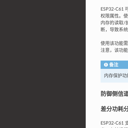
ESP32-C
权限属性。使
内存的读取/
断，导致系统 p
使用该功能
注意，该功能的
备注
内存保护功
防御侧信
差分功耗分析
ESP32-C