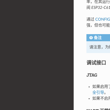
率，在其运行
阅
ESP32-
通过
CONFIG
强，但也可能
备注
请注意，为
调试接口
JTAG
如果启用
全引导
。
如果不启