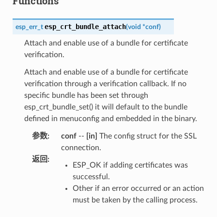
Functions
esp_crt_bundle_attach
esp_err_t
(
void
*
conf
)
Attach and enable use of a bundle for certificate
verification.
Attach and enable use of a bundle for certificate
verification through a verification callback. If no
specific bundle has been set through
esp_crt_bundle_set() it will default to the bundle
defined in menuconfig and embedded in the binary.
参数
:
conf
--
[in]
The config struct for the SSL
connection.
返回
:
ESP_OK if adding certificates was
successful.
Other if an error occurred or an action
must be taken by the calling process.