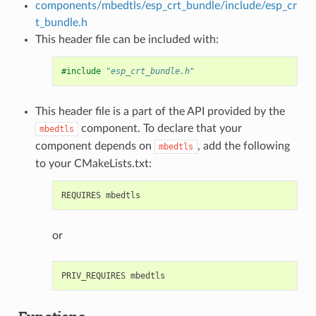
components/mbedtls/esp_crt_bundle/include/esp_cr
t_bundle.h
This header file can be included with:
#include
"esp_crt_bundle.h"
This header file is a part of the API provided by the
component. To declare that your
mbedtls
component depends on
, add the following
mbedtls
to your CMakeLists.txt:
or