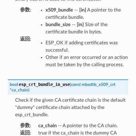
参数
:
x509_bundle
--
[in]
A pointer to the
certificate bundle.
bundle_size
--
[in]
Size of the
certificate bundle in bytes.
返回
:
ESP_OK if adding certificates was
successful.
Other if an error occurred or an action
must be taken by the calling process.
esp_crt_bundle_in_use
bool
(
const
mbedtls_x509_crt
*
ca_chain
)
Check if the given CA certificate chain is the default
"dummy" certificate chain attached by the
esp_crt_bundle.
参数
:
ca_chain
-- A pointer to the CA chain.
返回
:
true if the ca_chain is the dummy CA