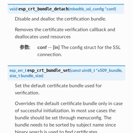
esp_crt_bundle_detach
void
(
mbedtls_ssl_config
*
conf
)
Disable and dealloc the certification bundle.
Removes the certificate verification callback and
deallocates used resources
参数
:
conf
--
[in]
The config struct for the SSL
connection.
esp_crt_bundle_set
esp_err_t
(
const
uint8_t
*
x509_bundle
,
size_t
bundle_size
)
Set the default certificate bundle used for
verification.
Overrides the default certificate bundle only in case
of successful initialization. In most use cases the
bundle should be set through menuconfig. The
bundle needs to be sorted by subject name since
binary search is used to find certificates.