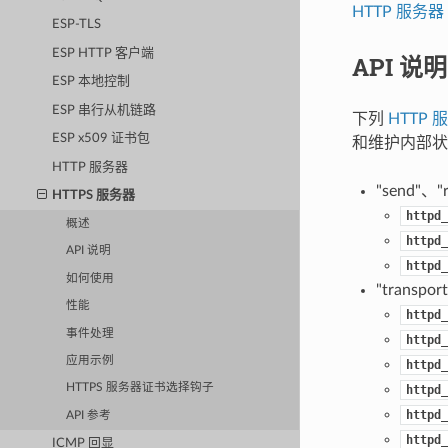
HTTP 服务器
ESP-TLS
ESP HTTP 客户端
API 说明
ESP 本地控制
ESP 串行从机链路
下列
HTTP 
ESP x509 证书包
和维护内部状
HTTP 服务器
"send"、
HTTPS 服务器
httpd_
概述
httpd_
API 说明
httpd_
如何使用
"transp
性能
httpd_
事件处理
httpd_
应用示例
httpd_
HTTPS 服务器证书选择钩子
httpd_
httpd_
API 参考
httpd_
ICMP 回显