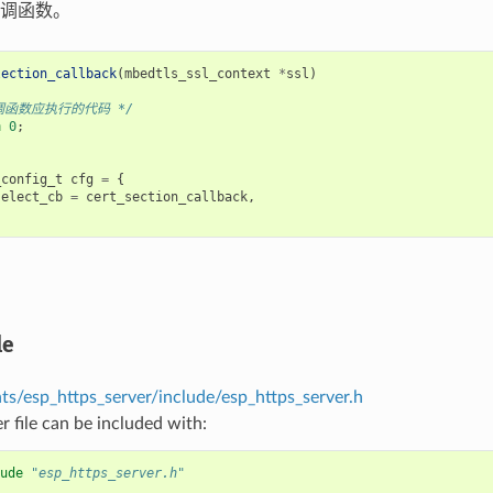
调函数。
lection_callback
(
mbedtls_ssl_context
*
ssl
)
调函数应执行的代码 */
n
0
;
_config_t
cfg
=
{
select_cb
=
cert_section_callback
,
le
s/esp_https_server/include/esp_https_server.h
r file can be included with:
ude
"esp_https_server.h"