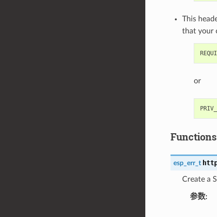
This heade
that your
or
Functions
htt
esp_err_t
Create a S
参数
: