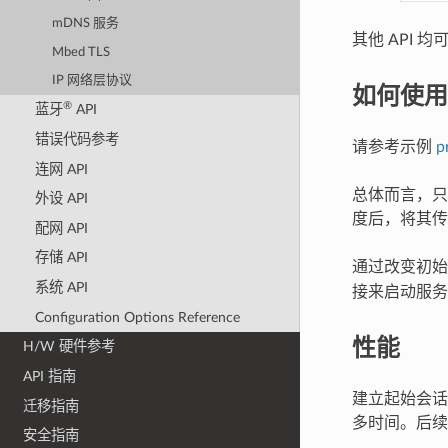
mDNS 服务
其他 API 
Mbed TLS
IP 网络层协议
如何使用
®
蓝牙
API
错误代码参考
请参考示例
p
连网 API
总体而言，只
外设 API
度后，将其传
配网 API
存储 API
通过改变初
系统 API
接来启动服务
Configuration Options Reference
性能
H/W 硬件参考
API 指南
建立起始会话
迁移指南
多时间。后续
安全指南