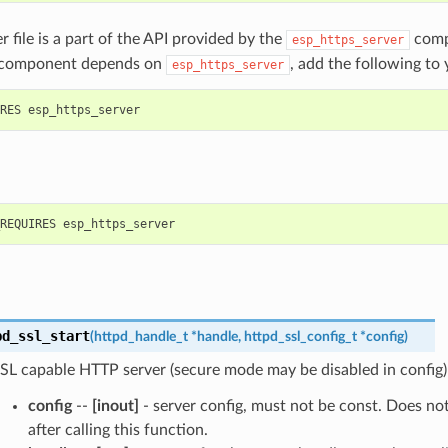
r file is a part of the API provided by the
comp
esp_https_server
 component depends on
, add the following to
esp_https_server
pd_ssl_start
(
httpd_handle_t
*
handle
,
httpd_ssl_config_t
*
config
)
SL capable HTTP server (secure mode may be disabled in config)
config
--
[inout]
- server config, must not be const. Does not
after calling this function.