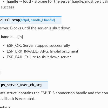
handle
--
[out]
- storage for the server handle, must be a val
success
pd_ssl_stop
(
httpd_handle_t
handle
)
erver. Blocks until the server is shut down.
handle
--
[in]
ESP_OK: Server stopped successfully
ESP_ERR_INVALID_ARG: Invalid argument
ESP_FAIL: Failure to shut down server
s
tps_server_user_cb_arg
ata struct, contains the ESP-TLS connection handle and the con
callback is executed.
embers