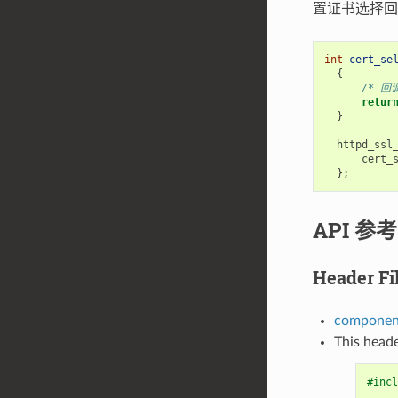
置证书选择回
int
cert_se
{
/* 回
retur
}
httpd_ssl
cert_
};
API 参考
Header Fi
component
This heade
#incl