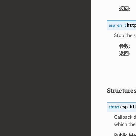
返回
:
htt
esp_err_t
Stop the s
参数
:
返回
:
Structure
esp_ht
struct
Callback d
which the 
Public M