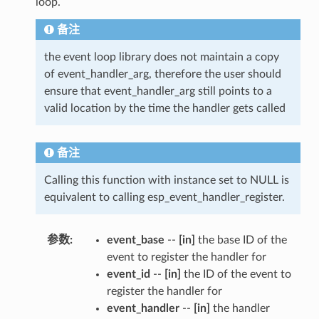
loop.
备注
the event loop library does not maintain a copy
of event_handler_arg, therefore the user should
ensure that event_handler_arg still points to a
valid location by the time the handler gets called
备注
Calling this function with instance set to NULL is
equivalent to calling esp_event_handler_register.
参数
:
event_base
--
[in]
the base ID of the
event to register the handler for
event_id
--
[in]
the ID of the event to
register the handler for
event_handler
--
[in]
the handler