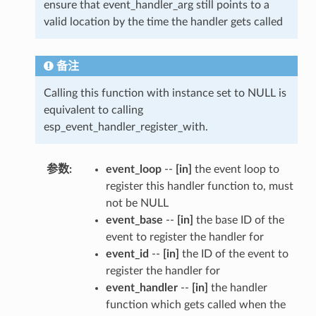
ensure that event_handler_arg still points to a
valid location by the time the handler gets called
备注
Calling this function with instance set to NULL is
equivalent to calling
esp_event_handler_register_with.
参数
:
event_loop
--
[in]
the event loop to
register this handler function to, must
not be NULL
event_base
--
[in]
the base ID of the
event to register the handler for
event_id
--
[in]
the ID of the event to
register the handler for
event_handler
--
[in]
the handler
function which gets called when the