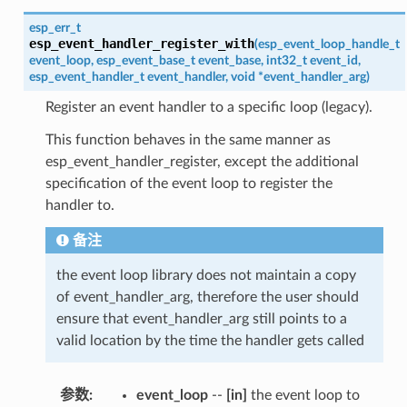
esp_err_t
esp_event_handler_register_with
(
esp_event_loop_handle_t
event_loop
,
esp_event_base_t
event_base
,
int32_t
event_id
,
esp_event_handler_t
event_handler
,
void
*
event_handler_arg
)
Register an event handler to a specific loop (legacy).
This function behaves in the same manner as
esp_event_handler_register, except the additional
specification of the event loop to register the
handler to.
备注
the event loop library does not maintain a copy
of event_handler_arg, therefore the user should
ensure that event_handler_arg still points to a
valid location by the time the handler gets called
参数
:
event_loop
--
[in]
the event loop to