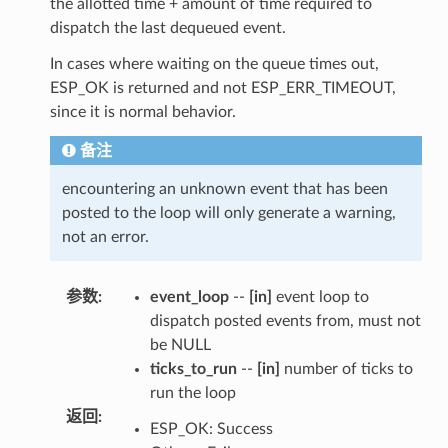
the allotted time + amount of time required to
dispatch the last dequeued event.
In cases where waiting on the queue times out,
ESP_OK is returned and not ESP_ERR_TIMEOUT,
since it is normal behavior.
备注
encountering an unknown event that has been
posted to the loop will only generate a warning,
not an error.
参数
:
event_loop
--
[in]
event loop to
dispatch posted events from, must not
be NULL
ticks_to_run
--
[in]
number of ticks to
run the loop
返回
:
ESP_OK: Success