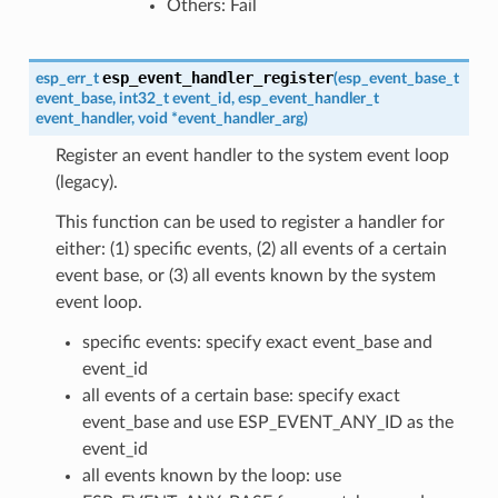
Others: Fail
esp_event_handler_register
esp_err_t
(
esp_event_base_t
event_base
,
int32_t
event_id
,
esp_event_handler_t
event_handler
,
void
*
event_handler_arg
)
Register an event handler to the system event loop
(legacy).
This function can be used to register a handler for
either: (1) specific events, (2) all events of a certain
event base, or (3) all events known by the system
event loop.
specific events: specify exact event_base and
event_id
all events of a certain base: specify exact
event_base and use ESP_EVENT_ANY_ID as the
event_id
all events known by the loop: use