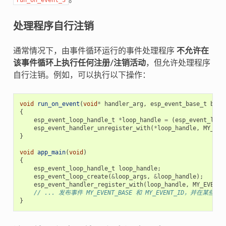
处理程序自行注销
通常情况下，由事件循环运行的事件处理程序
不允许在
该事件循环上执行任何注册/注销活动
，但允许处理程序
自行注销。例如，可以执行以下操作：
void
run_on_event
(
void
*
handler_arg
,
esp_event_base_t
base
{
esp_event_loop_handle_t
*
loop_handle
=
(
esp_event_loop
esp_event_handler_unregister_with
(
*
loop_handle
,
MY_EVE
}
void
app_main
(
void
)
{
esp_event_loop_handle_t
loop_handle
;
esp_event_loop_create
(
&
loop_args
,
&
loop_handle
);
esp_event_handler_register_with
(
loop_handle
,
MY_EVENT_
// ... 发布事件 MY_EVENT_BASE 和 MY_EVENT_ID，并在某些
}