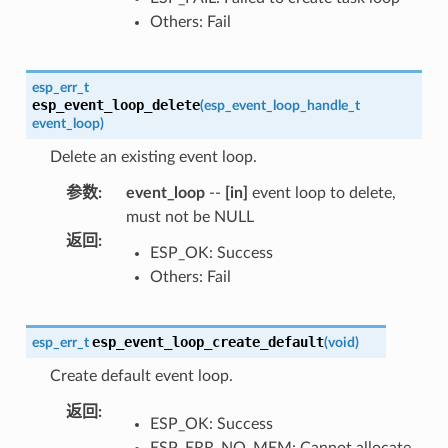
Others: Fail
esp_err_t
esp_event_loop_delete
(
esp_event_loop_handle_t
event_loop
)
Delete an existing event loop.
参数
:
event_loop
--
[in]
event loop to delete,
must not be NULL
返回
:
ESP_OK: Success
Others: Fail
esp_event_loop_create_default
esp_err_t
(
void
)
Create default event loop.
返回
:
ESP_OK: Success
ESP_ERR_NO_MEM: Cannot allocate