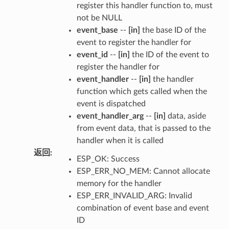
register this handler function to, must
not be NULL
event_base
--
[in]
the base ID of the
event to register the handler for
event_id
--
[in]
the ID of the event to
register the handler for
event_handler
--
[in]
the handler
function which gets called when the
event is dispatched
event_handler_arg
--
[in]
data, aside
from event data, that is passed to the
handler when it is called
返回
:
ESP_OK: Success
ESP_ERR_NO_MEM: Cannot allocate
memory for the handler
ESP_ERR_INVALID_ARG: Invalid
combination of event base and event
ID