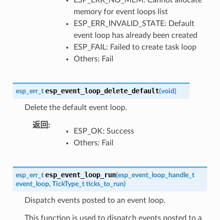
memory for event loops list
ESP_ERR_INVALID_STATE: Default
event loop has already been created
ESP_FAIL: Failed to create task loop
Others: Fail
esp_event_loop_delete_default
esp_err_t
(
void
)
Delete the default event loop.
返回
:
ESP_OK: Success
Others: Fail
esp_event_loop_run
esp_err_t
(
esp_event_loop_handle_t
event_loop
,
TickType_t
ticks_to_run
)
Dispatch events posted to an event loop.
This function is used to dispatch events posted to a