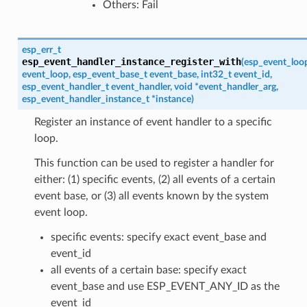
Others: Fail
esp_err_t
esp_event_handler_instance_register_with
(
esp_event_loo
event_loop
,
esp_event_base_t
event_base
,
int32_t
event_id
,
esp_event_handler_t
event_handler
,
void
*
event_handler_arg
,
esp_event_handler_instance_t
*
instance
)
Register an instance of event handler to a specific
loop.
This function can be used to register a handler for
either: (1) specific events, (2) all events of a certain
event base, or (3) all events known by the system
event loop.
specific events: specify exact event_base and
event_id
all events of a certain base: specify exact
event_base and use ESP_EVENT_ANY_ID as the
event_id