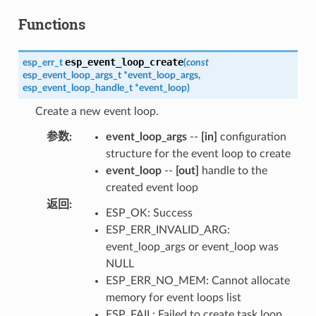
Functions
esp_event_loop_create
esp_err_t
(
const
esp_event_loop_args_t
*
event_loop_args
,
esp_event_loop_handle_t
*
event_loop
)
Create a new event loop.
参数
:
event_loop_args
--
[in]
configuration
structure for the event loop to create
event_loop
--
[out]
handle to the
created event loop
返回
:
ESP_OK: Success
ESP_ERR_INVALID_ARG:
event_loop_args or event_loop was
NULL
ESP_ERR_NO_MEM: Cannot allocate
memory for event loops list
ESP_FAIL: Failed to create task loop