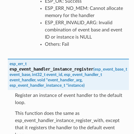
ESP_OK: Success
ESP_ERR_NO_MEM: Cannot allocate
memory for the handler
ESP_ERR_INVALID_ARG: Invalid
combination of event base and event
ID or instance is NULL
Others: Fail
esp_err_t
esp_event_handler_instance_register
(
esp_event_base_t
event_base
,
int32_t
event_id
,
esp_event_handler_t
event_handler
,
void
*
event_handler_arg
,
esp_event_handler_instance_t
*
instance
)
Register an instance of event handler to the default
loop.
This function does the same as
esp_event_handler_instance_register_with, except
that it registers the handler to the default event