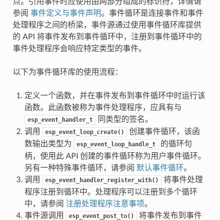
点。引用事件时应使用由两部分组成的标识符，详情请
参阅
事件定义与事件声明
。事件循环是连接事件和事件
处理程序之间的桥梁，事件源通过使用事件循环库提供
的 API 将事件发布到事件循环中，注册到事件循环中的
事件处理程序会响应特定类型的事件。
以下为事件循环库的使用流程：
定义一个函数，并在事件发布到事件循环中时运行该
函数。此函数被称为事件处理程序，应具有与
同类型的签名。
esp_event_handler_t
调用
创建事件循环，该函
esp_event_loop_create()
数输出类型为
的循环句
esp_event_loop_handle_t
柄，使用此 API 创建的事件循环称为用户事件循环。
另有一种特殊事件循环，请参阅
默认事件循环
。
调用
将事件处理
esp_event_handler_register_with()
程序注册到循环中。处理程序可以注册到多个循环
中，请参阅
注册处理程序注意事项
。
事件源调用
将事件发布到事件
esp_event_post_to()