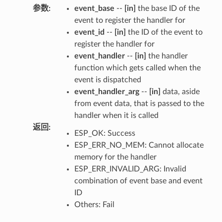
参数
:
event_base
--
[in]
the base ID of the
event to register the handler for
event_id
--
[in]
the ID of the event to
register the handler for
event_handler
--
[in]
the handler
function which gets called when the
event is dispatched
event_handler_arg
--
[in]
data, aside
from event data, that is passed to the
handler when it is called
返回
:
ESP_OK: Success
ESP_ERR_NO_MEM: Cannot allocate
memory for the handler
ESP_ERR_INVALID_ARG: Invalid
combination of event base and event
ID
Others: Fail