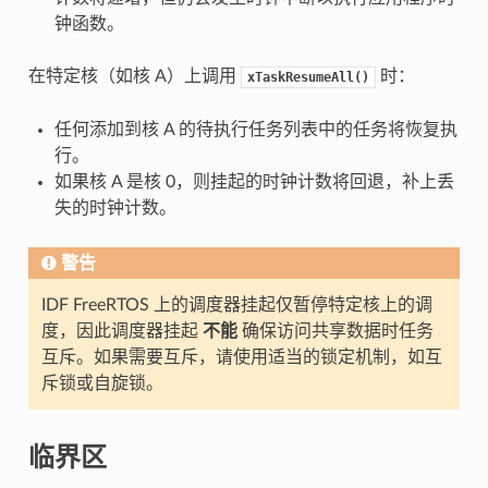
钟函数。
在特定核（如核 A）上调用
时：
xTaskResumeAll()
任何添加到核 A 的待执行任务列表中的任务将恢复执
行。
如果核 A 是核 0，则挂起的时钟计数将回退，补上丢
失的时钟计数。
警告
IDF FreeRTOS 上的调度器挂起仅暂停特定核上的调
度，因此调度器挂起
不能
确保访问共享数据时任务
互斥。如果需要互斥，请使用适当的锁定机制，如互
斥锁或自旋锁。
临界区