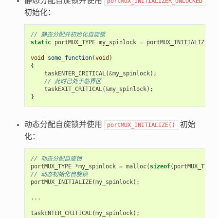
静态分配自旋锁并使用
portMUX_INITIALIZER_UNLOCKED
初始化：
// 静态分配并初始化自旋锁
static
portMUX_TYPE
my_spinlock
=
portMUX_INITIALIZER_U
void
some_function
(
void
)
{
taskENTER_CRITICAL
(
&
my_spinlock
);
// 此时已处于临界区
taskEXIT_CRITICAL
(
&
my_spinlock
);
}
动态分配自旋锁并使用
初始
portMUX_INITIALIZE()
化：
// 动态分配自旋锁
portMUX_TYPE
*
my_spinlock
=
malloc
(
sizeof
(
portMUX_TYPE
)
// 动态初始化自旋锁
portMUX_INITIALIZE
(
my_spinlock
);
...
taskENTER_CRITICAL
(
my_spinlock
);